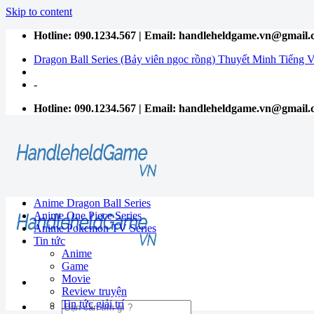
Skip to content
Hotline: 090.1234.567 | Email: handleheldgame.vn@gmail
Dragon Ball Series (Bảy viên ngọc rồng) Thuyết Minh Tiếng V
-
Hotline: 090.1234.567 | Email: handleheldgame.vn@gmail
Anime Dragon Ball Series
Anime One Piece Series
Anime Pokemon TV Series
Tin tức
Anime
Game
Movie
Review truyện
Tin tức giải trí