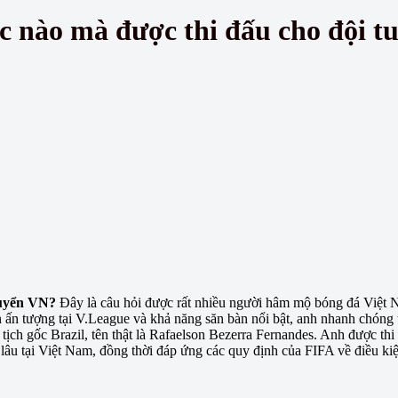
c nào mà được thi đấu cho đội t
tuyển VN?
Đây là câu hỏi được rất nhiều người hâm mộ bóng đá Việt
 ấn tượng tại V.League và khả năng săn bàn nổi bật, anh nhanh chóng t
ịch gốc Brazil, tên thật là Rafaelson Bezerra Fernandes. Anh được thi
ủ lâu tại Việt Nam, đồng thời đáp ứng các quy định của FIFA về điều ki