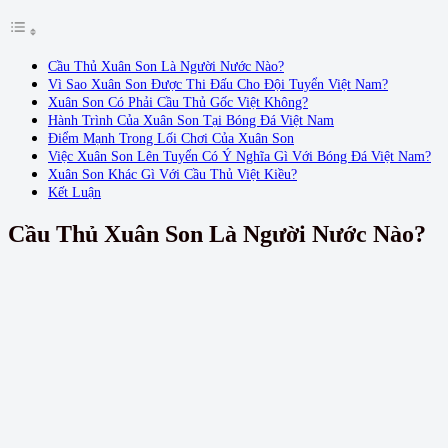
Cầu Thủ Xuân Son Là Người Nước Nào?
Vì Sao Xuân Son Được Thi Đấu Cho Đội Tuyển Việt Nam?
Xuân Son Có Phải Cầu Thủ Gốc Việt Không?
Hành Trình Của Xuân Son Tại Bóng Đá Việt Nam
Điểm Mạnh Trong Lối Chơi Của Xuân Son
Việc Xuân Son Lên Tuyển Có Ý Nghĩa Gì Với Bóng Đá Việt Nam?
Xuân Son Khác Gì Với Cầu Thủ Việt Kiều?
Kết Luận
Cầu Thủ Xuân Son Là Người Nước Nào?