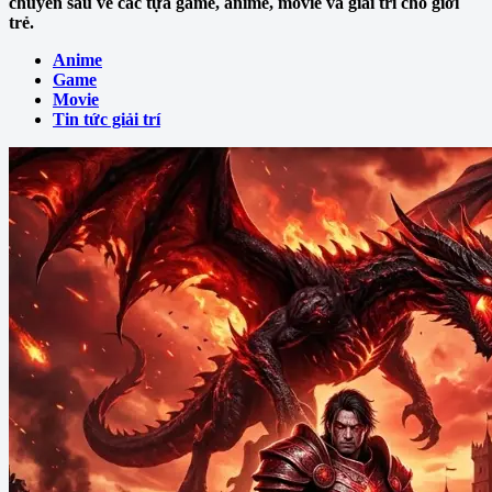
chuyên sâu về các tựa game, anime, movie và giải trí cho giới
trẻ.
Anime
Game
Movie
Tin tức giải trí