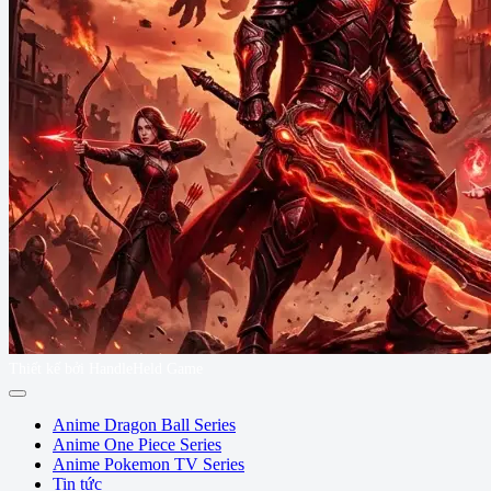
Thiết kế bởi HandleHeld Game
Anime Dragon Ball Series
Anime One Piece Series
Anime Pokemon TV Series
Tin tức