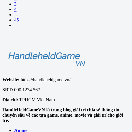
3
4
…
45
Website:
https://handleheldgame.vn/
SĐT:
090 1234 567
Địa chỉ:
TPHCM Việt Nam
HandleHeldGameVN là trang blog giải trí chia sẻ thông tin
chuyên sâu về các tựa game, anime, movie và giải trí cho giới
trẻ.
Anime