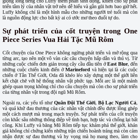
giọng lồng tiếng cho Luffy thêm phần sinh động, khiến cho sự phát
triển tâm lý của nhân vật trở nên dễ hiểu và gần gũi hơn bao giờ hết.
Luffy không chỉ là một hình mẫu cho những người trẻ tuổi mà còn
là nguồn động lực cho bất kỳ ai có ước mơ theo đuổi tự do.
Sự phát triển của cốt truyện trong One
Piece Series Vua Hải Tặc Mũ Rôm
Cốt chuyện của One Piece không ngừng phát triển và mở rộng qua
từng arc, tạo nên một vô vàn các câu chuyện hấp dẫn và thú vị. Từ
những cuộc chiến đơn giản trong cây cầu đầu tiên ở
East Blue
, đến
những cuộc chiến kinh điển ở
Marineford
và hiện tại là các cuộc
chiến ở Tân Thế Giới, Oda đã khéo léo xây dựng một thế giới liên
kết chặt chẽ với hệ thống nhân vật phức tạp. Mỗi arc là một mảnh
ghép quan trọng không chỉ cho câu chuyện mà còn cho sự phát triển
của từng nhân vật trong đội ngũ Mũ Rôm.
Ngoài ra, các yếu tố như
Quân Đội Thế Giới
,
Bộ Lạc Người Cá
,
và quá khứ đau thương của các nhân vật chính đều được lồng ghép
một cách mượt mà trong mạch truyện. Sự phát triển của cốt truyện
còn khắc sâu những thông điệp về tình bạn, hợp tác và chống lại bất
công. Khi Luffy và băng Mũ Rôm tiếp tục khám phá thế giới, khán
giả không chỉ chứng kiến những trận chiến hoành tráng mà còn cảm
nhận được sự đau thương và hy vọng mà họ mang theo, làm cho