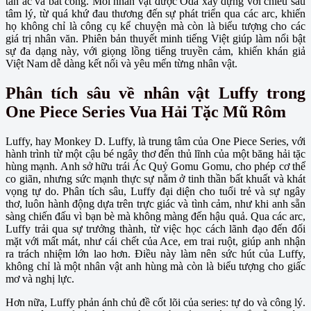
tàn ác và bất công. Mỗi nhân vật được Oda xây dựng với chiều sâu
tâm lý, từ quá khứ đau thương đến sự phát triển qua các arc, khiến
họ không chỉ là công cụ kể chuyện mà còn là biểu tượng cho các
giá trị nhân văn. Phiên bản thuyết minh tiếng Việt giúp làm nổi bật
sự đa dạng này, với giọng lồng tiếng truyền cảm, khiến khán giả
Việt Nam dễ dàng kết nối và yêu mến từng nhân vật.
Phân tích sâu về nhân vật Luffy trong
One Piece Series Vua Hải Tặc Mũ Rôm
Luffy, hay Monkey D. Luffy, là trung tâm của One Piece Series, với
hành trình từ một cậu bé ngây thơ đến thủ lĩnh của một băng hải tặc
hùng mạnh. Anh sở hữu trái Ác Quỷ Gomu Gomu, cho phép cơ thể
co giãn, nhưng sức mạnh thực sự nằm ở tinh thần bất khuất và khát
vọng tự do. Phân tích sâu, Luffy đại diện cho tuổi trẻ và sự ngây
thơ, luôn hành động dựa trên trực giác và tình cảm, như khi anh sẵn
sàng chiến đấu vì bạn bè mà không màng đến hậu quả. Qua các arc,
Luffy trải qua sự trưởng thành, từ việc học cách lãnh đạo đến đối
mặt với mất mát, như cái chết của Ace, em trai ruột, giúp anh nhận
ra trách nhiệm lớn lao hơn. Điều này làm nên sức hút của Luffy,
không chỉ là một nhân vật anh hùng mà còn là biểu tượng cho giấc
mơ và nghị lực.
Hơn nữa, Luffy phản ánh chủ đề cốt lõi của series: tự do và công lý.