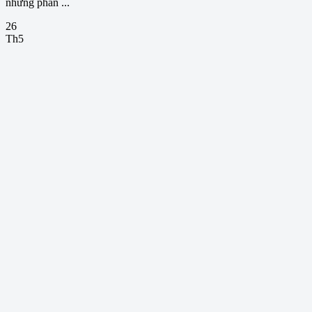
những phần ...
26
Th5