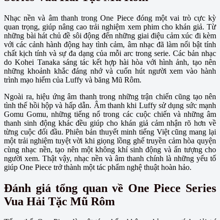
Nhạc nền và âm thanh trong One Piece đóng một vai trò cực kỳ
quan trọng, giúp nâng cao trải nghiệm xem phim cho khán giả. Từ
những bài hát chủ đề sôi động đến những giai điệu cảm xúc đi kèm
với các cảnh hành động hay tình cảm, âm nhạc đã làm nổi bật tính
chất kịch tính và sự đa dạng của mỗi arc trong serie. Các bản nhạc
do Kohei Tanaka sáng tác kết hợp hài hòa với hình ảnh, tạo nên
những khoảnh khắc đáng nhớ và cuốn hút người xem vào hành
trình mạo hiểm của Luffy và băng Mũ Rôm.
Ngoài ra, hiệu ứng âm thanh trong những trận chiến cũng tạo nên
tình thế hồi hộp và hấp dẫn. Âm thanh khi Luffy sử dụng sức mạnh
Gomu Gomu, những tiếng nổ trong các cuộc chiến và những âm
thanh sinh động khác đều giúp cho khán giả cảm nhận rõ hơn về
từng cuộc đối đầu. Phiên bản thuyết minh tiếng Việt cũng mang lại
một trải nghiệm tuyệt vời khi giọng lồng ghế truyền cảm hòa quyện
cùng nhạc nền, tạo nên một không khí sinh động và ấn tượng cho
người xem. Thật vậy, nhạc nền và âm thanh chính là những yếu tố
giúp One Piece trở thành một tác phẩm nghệ thuật hoàn hảo.
Đánh giá tổng quan về One Piece Series
Vua Hải Tặc Mũ Rôm