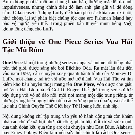
Anh không phải là một anh hùng hoàn hảo, thường mắc lỗi do tính
impulsiveness, nhưng chính điều đó làm anh gần gũi và dễ đồng
cảm. Oda-sensei sử dụng Luffy để khám phá các khía cạnh xã hội,
như chống lại sự phân biệt chủng tộc qua arc Fishman Island hay
bảo vệ người yếu thế. Trong phiên bản thuyết minh tiếng Việt,
giọng lồng tiếng cho Luffy
Giới thiệu về One Piece Series Vua Hải
Tặc Mũ Rôm
One Piece
là một trong những series manga và anime nổi tiếng nhất
trên thế giới, được sáng tác bởi Eiichiro Oda. Ra mắt lần đầu tiên
vào năm 1997, câu chuyện xoay quanh hành trình của Monkey D.
Luffy, một chàng trai trẻ với ước mơ trở thành Vua Hải Tặc và tìm
kiếm kho báu huyền thoại mang tên
One Piece
, vốn được che giấu
bởi Vua Hải Tặc quá cố Gol D. Roger. Thế giới trong series được
xây dựng với vô số đảo nổi, mỗi nơi mang một đặc trưng riêng, từ
những vùng biển nguy hiểm đến các vương quốc cổ xưa, và các thế
lực như Chính Quyền Thế Giới hay Tứ Hoàng luôn rình rập.
Nội dung không chỉ tập trung vào yếu tố hành động mà còn khám
phá các chủ đề xã hội như bất công, phân biệt đối xử và sức mạnh
của tình đoàn kết, qua từng arc câu chuyện như East Blue, Alabasta
hay Enies Lobby. Điều làm nên sức hút chính là cách Oda-sensei