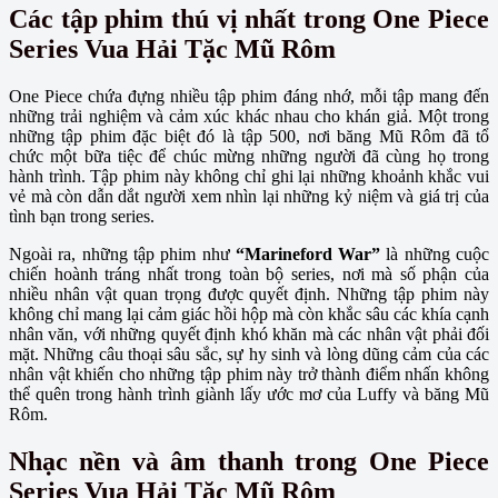
Các tập phim thú vị nhất trong One Piece
Series Vua Hải Tặc Mũ Rôm
One Piece chứa đựng nhiều tập phim đáng nhớ, mỗi tập mang đến
những trải nghiệm và cảm xúc khác nhau cho khán giả. Một trong
những tập phim đặc biệt đó là tập 500, nơi băng Mũ Rôm đã tổ
chức một bữa tiệc để chúc mừng những người đã cùng họ trong
hành trình. Tập phim này không chỉ ghi lại những khoảnh khắc vui
vẻ mà còn dẫn dắt người xem nhìn lại những kỷ niệm và giá trị của
tình bạn trong series.
Ngoài ra, những tập phim như
“Marineford War”
là những cuộc
chiến hoành tráng nhất trong toàn bộ series, nơi mà số phận của
nhiều nhân vật quan trọng được quyết định. Những tập phim này
không chỉ mang lại cảm giác hồi hộp mà còn khắc sâu các khía cạnh
nhân văn, với những quyết định khó khăn mà các nhân vật phải đối
mặt. Những câu thoại sâu sắc, sự hy sinh và lòng dũng cảm của các
nhân vật khiến cho những tập phim này trở thành điểm nhấn không
thể quên trong hành trình giành lấy ước mơ của Luffy và băng Mũ
Rôm.
Nhạc nền và âm thanh trong One Piece
Series Vua Hải Tặc Mũ Rôm