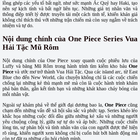
lồng ghép các yếu tố bất ngờ, như sức mạnh Ác Quỷ hay Haki, tạo
nên sự kịch tính và bất ngờ liên tục. Những giá trị nhân văn và
thông điệp triết lý được truyền tải một cách tinh tế, khiến khán giả
không chỉ thích thú với những trận chiến mà còn suy ngẫm về trách
nhiệm và tự do.
Nội dung chính của One Piece Series Vua
Hải Tặc Mũ Rôm
Nội dung chính của One Piece xoay quanh cuộc phiêu lưu của
Luffy và băng Mũ Rôm trong hành trình tìm kiếm kho báu
One
Piece
và ước mơ trở thành Vua Hải Tặc. Qua các island arc, từ East
Blue cho đến New World, câu chuyện không chỉ là các cuộc chiến
chống lại những kẻ thù mạnh mẽ mà còn là cuộc hành trình khám
phá bản thân, gắn kết tình bạn và những khát khao cháy bỏng của
mỗi nhân vật.
Ngoài sự khám phá về thế giới đại dương bao la,
One Piece
cũng
chạm đến những vấn đề xã hội sâu sắc và phức tạp. Series khéo léo
khắc họa những cuộc đối đầu giữa những kẻ xấu và những người
yêu chuộng công lý, giữa sự tự do và áp bức. Những cuộc chiến
lòng tin, sự phản bội và tính nhân văn của con người được thể hiện
rõ ràng, khiến người xem không chỉ bị cuốn hút bởi hành động mà
còn tự đặt ra những câu hỏi chính mình.