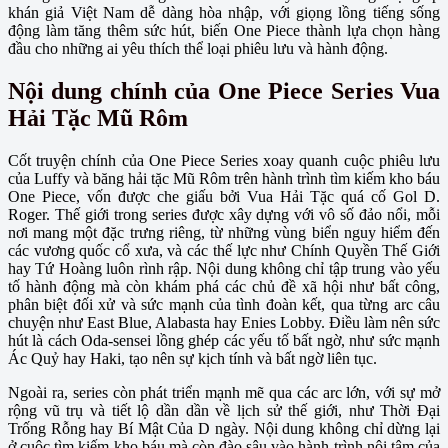
khán giả Việt Nam dễ dàng hòa nhập, với giọng lồng tiếng sống
động làm tăng thêm sức hút, biến One Piece thành lựa chọn hàng
đầu cho những ai yêu thích thể loại phiêu lưu và hành động.
Nội dung chính của One Piece Series Vua
Hải Tặc Mũ Rôm
Cốt truyện chính của One Piece Series xoay quanh cuộc phiêu lưu
của Luffy và băng hải tặc Mũ Rôm trên hành trình tìm kiếm kho báu
One Piece, vốn được che giấu bởi Vua Hải Tặc quá cố Gol D.
Roger. Thế giới trong series được xây dựng với vô số đảo nổi, mỗi
nơi mang một đặc trưng riêng, từ những vùng biển nguy hiểm đến
các vương quốc cổ xưa, và các thế lực như Chính Quyền Thế Giới
hay Tứ Hoàng luôn rình rập. Nội dung không chỉ tập trung vào yếu
tố hành động mà còn khám phá các chủ đề xã hội như bất công,
phân biệt đối xử và sức mạnh của tình đoàn kết, qua từng arc câu
chuyện như East Blue, Alabasta hay Enies Lobby. Điều làm nên sức
hút là cách Oda-sensei lồng ghép các yếu tố bất ngờ, như sức mạnh
Ác Quỷ hay Haki, tạo nên sự kịch tính và bất ngờ liên tục.
Ngoài ra, series còn phát triển mạnh mẽ qua các arc lớn, với sự mở
rộng vũ trụ và tiết lộ dần dần về lịch sử thế giới, như Thời Đại
Trống Rỗng hay Bí Mật Của D ngày. Nội dung không chỉ dừng lại
ở cuộc tìm kiếm kho báu mà còn đào sâu vào hành trình nội tâm của