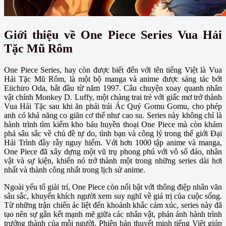
Giới thiệu về One Piece Series Vua Hải
Tặc Mũ Rôm
One Piece Series, hay còn được biết đến với tên tiếng Việt là Vua
Hải Tặc Mũ Rôm, là một bộ manga và anime được sáng tác bởi
Eiichiro Oda, bắt đầu từ năm 1997. Câu chuyện xoay quanh nhân
vật chính Monkey D. Luffy, một chàng trai trẻ với giấc mơ trở thành
Vua Hải Tặc sau khi ăn phải trái Ác Quỷ Gomu Gomu, cho phép
anh có khả năng co giãn cơ thể như cao su. Series này không chỉ là
hành trình tìm kiếm kho báu huyền thoại One Piece mà còn khám
phá sâu sắc về chủ đề tự do, tình bạn và công lý trong thế giới Đại
Hải Trình đầy rẫy nguy hiểm. Với hơn 1000 tập anime và manga,
One Piece đã xây dựng một vũ trụ phong phú với vô số đảo, nhân
vật và sự kiện, khiến nó trở thành một trong những series dài hơi
nhất và thành công nhất trong lịch sử anime.
Ngoài yếu tố giải trí, One Piece còn nổi bật với thông điệp nhân văn
sâu sắc, khuyến khích người xem suy nghĩ về giá trị của cuộc sống.
Từ những trận chiến ác liệt đến khoảnh khắc cảm xúc, series này đã
tạo nên sự gắn kết mạnh mẽ giữa các nhân vật, phản ánh hành trình
trưởng thành của mỗi người. Phiên bản thuyết minh tiếng Việt giúp