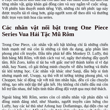
từng nhân vật, giúp khán giả đồng cảm và suy ngẫm về cuộc sống.
Với phiên bản thuyết minh tiếng Việt, những chi tiết phức tạp này
được truyền tải rõ ràng hơn, giúp người xem dễ theo dõi và thưởng
thức trọn vẹn tinh hoa của series.
Các nhân vật nổi bật trong One Piece
Series Vua Hải Tặc Mũ Rôm
Trong One Piece, các nhân vật nổi bật không chỉ là những chiến
binh mạnh mẽ mà còn là những cá tính đa dạng, góp phần làm
phong phú cốt truyện. Đầu tiên phải kể đến Monkey D. Luffy, thủ
lĩnh băng Mũ Rôm, với tính cách vui vẻ, ngây thơ nhưng đầy quyết
tâm. Rồi Zoro, kiếm sĩ tài ba với giấc mơ trở thành kiếm sĩ vĩ đại
nhất, hay Nami, cô gái thông minh chuyên về điều hướng và thiên
tài khí tượng học. Các nhân vật khác như Sanji, đầu bếp si tình
nhưng mạnh mẽ, Usopp, xạ thủ với trí tưởng tượng phong phú, và
Chopper, bác sĩ động vật với trái tim nhân hậu, đều có câu chuyện
riêng, tạo nên một tập thể gắn kết. Họ không chỉ chiến đấu mà còn
hỗ trợ lẫn nhau, thể hiện tinh thần đồng đội vượt qua mọi thử thách.
Ngoài băng Mũ Rôm, series còn có nhiều nhân vật phản diện và
đồng minh đáng nhớ, như Shanks, người truyền cảm hứng cho
Luffy, hay các kẻ thù như Arlong hay Doflamingo, đại diện cho sự