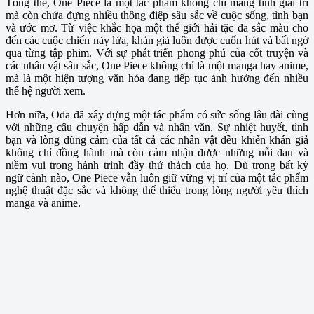
Tổng thể, One Piece là một tác phẩm không chỉ mang tính giải trí
mà còn chứa đựng nhiều thông điệp sâu sắc về cuộc sống, tình bạn
và ước mơ. Từ việc khắc họa một thế giới hải tặc đa sắc màu cho
đến các cuộc chiến nảy lửa, khán giả luôn được cuốn hút và bất ngờ
qua từng tập phim. Với sự phát triển phong phú của cốt truyện và
các nhân vật sâu sắc, One Piece không chỉ là một manga hay anime,
mà là một hiện tượng văn hóa đang tiếp tục ảnh hưởng đến nhiều
thế hệ người xem.
Hơn nữa, Oda đã xây dựng một tác phẩm có sức sống lâu dài cùng
với những câu chuyện hấp dẫn và nhân văn. Sự nhiệt huyết, tình
bạn và lòng dũng cảm của tất cả các nhân vật đều khiến khán giả
không chỉ đồng hành mà còn cảm nhận được những nỗi đau và
niềm vui trong hành trình đầy thử thách của họ. Dù trong bất kỳ
ngữ cảnh nào, One Piece vẫn luôn giữ vững vị trí của một tác phẩm
nghệ thuật đặc sắc và không thể thiếu trong lòng người yêu thích
manga và anime.