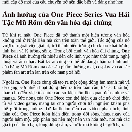
mỗi cấp độ mới của câu chuyện trở nên đặc biệt và đáng nhớ hơn.
Ảnh hưởng của One Piece Series Vua Hải
Tặc Mũ Rôm đến văn hóa đại chúng
Từ khi ra mắt, One Piece đã trở thành một hiện tượng văn hóa
không chỉ ở Nhật Bản mà còn trên toàn thế giới. Tác động của nó
vượt ra ngoài việc giải trí, trở thành biểu tượng cho khao khát tự do,
tình bạn và lý tưởng sống. Trong bối cảnh văn hóa đại chúng,
One
Piece
đã ảnh hưởng rất nhiều đến các lĩnh vực như thời trang, nghệ
thuật và âm nhạc. Bất kỳ ai cũng có thể dễ dàng nhận ra hình ảnh
của băng Mũ Rôm qua các sản phẩm thương mại, cosplay và các tác
phẩm fan art tràn lan trên các mạng xã hội.
Ngoài ra, One Piece cũng đã tạo ra một cộng đồng fan mạnh mẽ và
đa dạng, với nhiều hoạt động diễn ra trên toàn cầu, từ các buổi hội
thảo cho đến việc tổ chức các sự kiện lớn liên quan đến anime và
manga. Sức nóng của One Piece còn thể hiện qua các trò chơi điện
tử và video game, mang lại cho người chơi trải nghiệm khám phá
thế giới trong anime. Từ fanfiction đến các video phân tích, tinh
thần của One Piece luôn hiện diện trong đời sống hàng ngày của
người hâm mộ, góp phần tạo nên một nền văn hóa mới, nơi mà các
giá trị của tình bạn, lòng dũng cảm, và ước mơ không bị giới hạn.