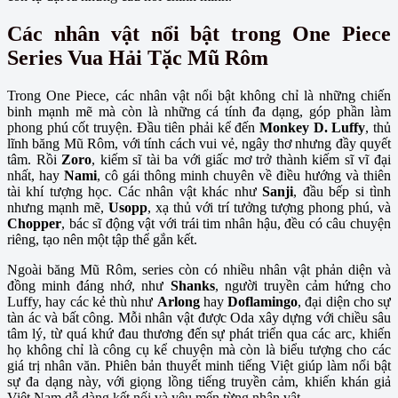
Các nhân vật nổi bật trong One Piece
Series Vua Hải Tặc Mũ Rôm
Trong One Piece, các nhân vật nổi bật không chỉ là những chiến
binh mạnh mẽ mà còn là những cá tính đa dạng, góp phần làm
phong phú cốt truyện. Đầu tiên phải kể đến
Monkey D. Luffy
, thủ
lĩnh băng Mũ Rôm, với tính cách vui vẻ, ngây thơ nhưng đầy quyết
tâm. Rồi
Zoro
, kiếm sĩ tài ba với giấc mơ trở thành kiếm sĩ vĩ đại
nhất, hay
Nami
, cô gái thông minh chuyên về điều hướng và thiên
tài khí tượng học. Các nhân vật khác như
Sanji
, đầu bếp si tình
nhưng mạnh mẽ,
Usopp
, xạ thủ với trí tưởng tượng phong phú, và
Chopper
, bác sĩ động vật với trái tim nhân hậu, đều có câu chuyện
riêng, tạo nên một tập thể gắn kết.
Ngoài băng Mũ Rôm, series còn có nhiều nhân vật phản diện và
đồng minh đáng nhớ, như
Shanks
, người truyền cảm hứng cho
Luffy, hay các kẻ thù như
Arlong
hay
Doflamingo
, đại diện cho sự
tàn ác và bất công. Mỗi nhân vật được Oda xây dựng với chiều sâu
tâm lý, từ quá khứ đau thương đến sự phát triển qua các arc, khiến
họ không chỉ là công cụ kể chuyện mà còn là biểu tượng cho các
giá trị nhân văn. Phiên bản thuyết minh tiếng Việt giúp làm nổi bật
sự đa dạng này, với giọng lồng tiếng truyền cảm, khiến khán giả
Việt Nam dễ dàng kết nối và yêu mến từng nhân vật.