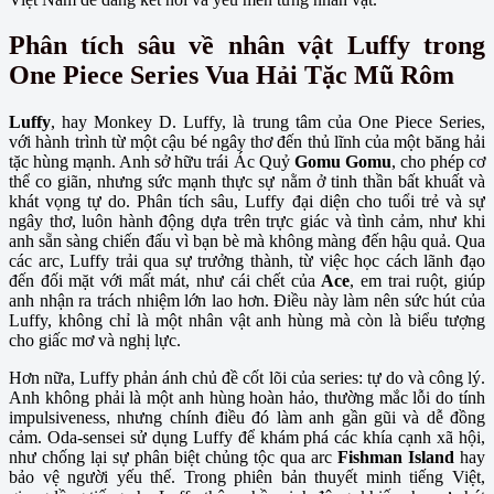
Phân tích sâu về nhân vật Luffy trong
One Piece Series Vua Hải Tặc Mũ Rôm
Luffy
, hay Monkey D. Luffy, là trung tâm của One Piece Series,
với hành trình từ một cậu bé ngây thơ đến thủ lĩnh của một băng hải
tặc hùng mạnh. Anh sở hữu trái Ác Quỷ
Gomu Gomu
, cho phép cơ
thể co giãn, nhưng sức mạnh thực sự nằm ở tinh thần bất khuất và
khát vọng tự do. Phân tích sâu, Luffy đại diện cho tuổi trẻ và sự
ngây thơ, luôn hành động dựa trên trực giác và tình cảm, như khi
anh sẵn sàng chiến đấu vì bạn bè mà không màng đến hậu quả. Qua
các arc, Luffy trải qua sự trưởng thành, từ việc học cách lãnh đạo
đến đối mặt với mất mát, như cái chết của
Ace
, em trai ruột, giúp
anh nhận ra trách nhiệm lớn lao hơn. Điều này làm nên sức hút của
Luffy, không chỉ là một nhân vật anh hùng mà còn là biểu tượng
cho giấc mơ và nghị lực.
Hơn nữa, Luffy phản ánh chủ đề cốt lõi của series: tự do và công lý.
Anh không phải là một anh hùng hoàn hảo, thường mắc lỗi do tính
impulsiveness, nhưng chính điều đó làm anh gần gũi và dễ đồng
cảm. Oda-sensei sử dụng Luffy để khám phá các khía cạnh xã hội,
như chống lại sự phân biệt chủng tộc qua arc
Fishman Island
hay
bảo vệ người yếu thế. Trong phiên bản thuyết minh tiếng Việt,