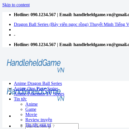
Skip to content
Hotline: 090.1234.567 | Email: handleheldgame.vn@gmail
Dragon Ball Series (Bảy viên ngọc rồng) Thuyết Minh Tiếng V
-
Hotline: 090.1234.567 | Email: handleheldgame.vn@gmail
Anime Dragon Ball Series
Anime One Piece Series
Anime Pokemon TV Series
Tin tức
Anime
Game
Movie
Review truyện
Tin tức giải trí