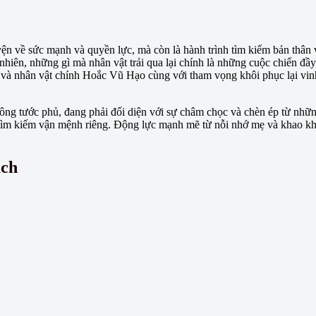
ện về sức mạnh và quyền lực, mà còn là hành trình tìm kiếm bản thân 
nhiên, những gì mà nhân vật trải qua lại chính là những cuộc chiến đầy
, và nhân vật chính Hoắc Vũ Hạo cùng với tham vọng khôi phục lại vi
ông tước phủ, đang phải đối diện với sự châm chọc và chèn ép từ nhữ
 tìm kiếm vận mệnh riêng. Động lực mạnh mẽ từ nỗi nhớ mẹ và khao khát
ách