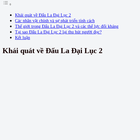
Khái quát về Đấu La Đại Lục 2
Các nhân vật chính và sự phát triển tính cách
Thế giới trong Đấu La Đại Lục 2 và các thế lực đối kháng
Tại sao Đấu La Đại Lục 2 lại thu hút người đọc?
Kết luận
Khái quát về Đấu La Đại Lục 2