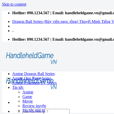
Skip to content
Hotline: 090.1234.567 | Email: handleheldgame.vn@gmail
Dragon Ball Series (Bảy viên ngọc rồng) Thuyết Minh Tiếng V
-
Hotline: 090.1234.567 | Email: handleheldgame.vn@gmail
Anime Dragon Ball Series
Anime One Piece Series
Anime Pokemon TV Series
Tin tức
Anime
Game
Movie
Review truyện
Tin tức giải trí