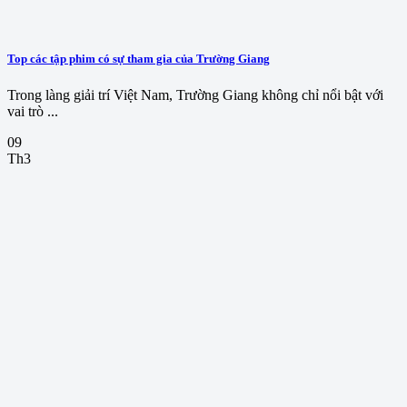
Top các tập phim có sự tham gia của Trường Giang
Trong làng giải trí Việt Nam, Trường Giang không chỉ nổi bật với
vai trò ...
09
Th3