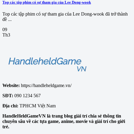
Top các tập phim có sự tham gia của Lee Dong-wook
Top các tập phim có sự tham gia của Lee Dong-wook đã trở thành
đề ...
09
Th3
Website:
https://handleheldgame.vn/
SĐT:
090 1234 567
Địa chỉ:
TPHCM Việt Nam
HandleHeldGameVN là trang blog giải trí chia sẻ thông tin
chuyên sâu về các tựa game, anime, movie và giải trí cho giới
trẻ.