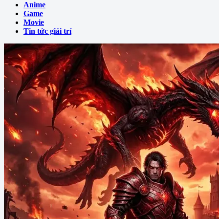
Anime
Game
Movie
Tin tức giải trí