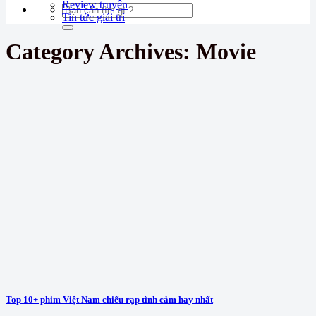
Review truyện
Tin tức giải trí
Category Archives:
Movie
Top 10+ phim Việt Nam chiếu rạp tình cảm hay nhất