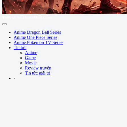
Thiết kế bởi HandleHeld Game
Anime Dragon Ball Series
Anime One Piece Series
Anime Pokemon TV Series
Tin tức
Anime
Game
Movie
Review truyện
Tin tức giải trí
-