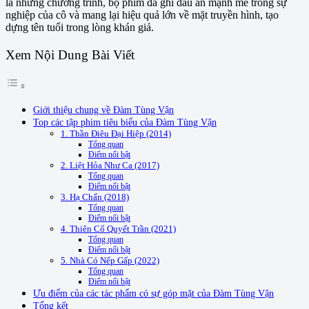
là những chương trình, bộ phim đã ghi dấu ấn mạnh mẽ trong sự
nghiệp của cô và mang lại hiệu quả lớn về mặt truyền hình, tạo
dựng tên tuổi trong lòng khán giả.
Xem Nội Dung Bài Viết
Giới thiệu chung về Đàm Tùng Vận
Top các tập phim tiêu biểu của Đàm Tùng Vận
1. Thần Điêu Đại Hiệp (2014)
Tổng quan
Điểm nổi bật
2. Liệt Hỏa Như Ca (2017)
Tổng quan
Điểm nổi bật
3. Hạ Chấn (2018)
Tổng quan
Điểm nổi bật
4. Thiên Cổ Quyết Trần (2021)
Tổng quan
Điểm nổi bật
5. Nhà Có Nếp Gấp (2022)
Tổng quan
Điểm nổi bật
Ưu điểm của các tác phẩm có sự góp mặt của Đàm Tùng Vận
Tổng kết