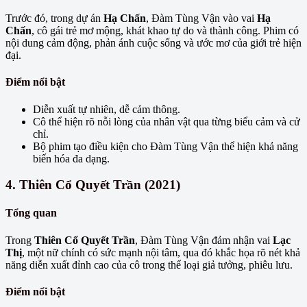
Trước đó, trong dự án
Hạ Chấn
, Đàm Tùng Vận vào vai
Hạ
Chấn
, cô gái trẻ mơ mộng, khát khao tự do và thành công. Phim có
nội dung cảm động, phản ánh cuộc sống và ước mơ của giới trẻ hiện
đại.
Điểm nổi bật
Diễn xuất tự nhiên, dễ cảm thông.
Cô thể hiện rõ nỗi lòng của nhân vật qua từng biểu cảm và cử
chỉ.
Bộ phim tạo điều kiện cho Đàm Tùng Vận thể hiện khả năng
biến hóa đa dạng.
4.
Thiên Cổ Quyết Trần (2021)
Tổng quan
Trong
Thiên Cổ Quyết Trần
, Đàm Tùng Vận đảm nhận vai
Lạc
Thị
, một nữ chính có sức mạnh nội tâm, qua đó khắc họa rõ nét khả
năng diễn xuất đỉnh cao của cô trong thể loại giả tưởng, phiêu lưu.
Điểm nổi bật