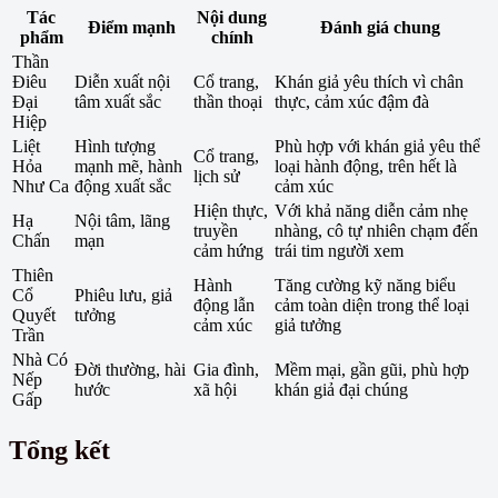
Tác
Nội dung
Điểm mạnh
Đánh giá chung
phẩm
chính
Thần
Điêu
Diễn xuất nội
Cổ trang,
Khán giả yêu thích vì chân
Đại
tâm xuất sắc
thần thoại
thực, cảm xúc đậm đà
Hiệp
Liệt
Hình tượng
Phù hợp với khán giả yêu thể
Cổ trang,
Hỏa
mạnh mẽ, hành
loại hành động, trên hết là
lịch sử
Như Ca
động xuất sắc
cảm xúc
Hiện thực,
Với khả năng diễn cảm nhẹ
Hạ
Nội tâm, lãng
truyền
nhàng, cô tự nhiên chạm đến
Chấn
mạn
cảm hứng
trái tim người xem
Thiên
Hành
Tăng cường kỹ năng biểu
Cổ
Phiêu lưu, giả
động lẫn
cảm toàn diện trong thể loại
Quyết
tưởng
cảm xúc
giả tưởng
Trần
Nhà Có
Đời thường, hài
Gia đình,
Mềm mại, gần gũi, phù hợp
Nếp
hước
xã hội
khán giả đại chúng
Gấp
Tổng kết