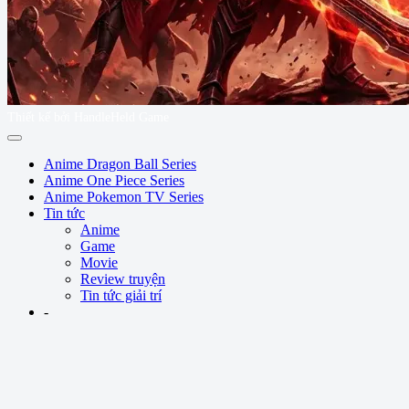
Thiết kế bởi HandleHeld Game
Anime Dragon Ball Series
Anime One Piece Series
Anime Pokemon TV Series
Tin tức
Anime
Game
Movie
Review truyện
Tin tức giải trí
-