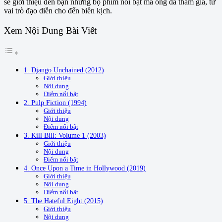
sẽ giới thiệu đến bạn những bộ phim nổi bật mà ông đã tham gia, từ
vai trò đạo diễn cho đến biên kịch.
Xem Nội Dung Bài Viết
1. Django Unchained (2012)
Giới thiệu
Nội dung
Điểm nổi bật
2. Pulp Fiction (1994)
Giới thiệu
Nội dung
Điểm nổi bật
3. Kill Bill: Volume 1 (2003)
Giới thiệu
Nội dung
Điểm nổi bật
4. Once Upon a Time in Hollywood (2019)
Giới thiệu
Nội dung
Điểm nổi bật
5. The Hateful Eight (2015)
Giới thiệu
Nội dung