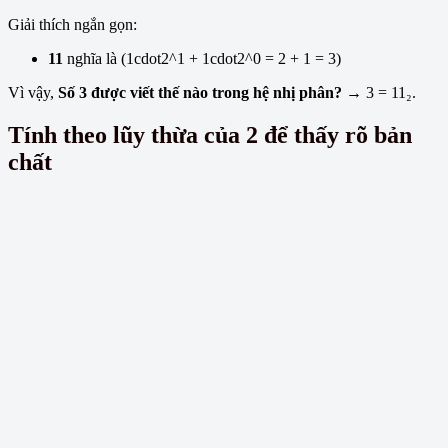
Giải thích ngắn gọn:
11
nghĩa là (1cdot2^1 + 1cdot2^0 = 2 + 1 = 3)
Vì vậy,
Số 3 được viết thế nào trong hệ nhị phân?
→ 3 = 11₂.
Tính theo lũy thừa của 2 để thấy rõ bản
chất