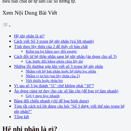
hiểu bản chất để tự làm các số tương tự.
Xem Nội Dung Bài Viết
Hệ nhị phân là gì?
Cách viết Số 3 trong hệ nhị phân (trả lời nhanh)
Tính theo lũy thừa của 2 để thấy rõ bản chất
Kiểm tra lại bằng quy đổi ngược
Cách đổi từ hệ thập phân sang hệ nhị phân (áp dụng cho số 3)
Các bước đổi bằng phép chia lấy dư
Những lỗi thường gặp khi viết số 3 trong hệ nhị phân
Nhầm với hệ bát phân hoặc hệ thập lục phân
Nhầm vị trí bit (sai lũy thừa của 2)
Viết thiếu hoặc thừa bit
Vì sao số 3 lại thành “11” chứ không phải “10”?
Áp dụng cùng tư duy cho các số lân cận (để bạn tự làm nhanh)
Gợi ý mẹo học nhanh
Bảng đối chiếu nhanh (chỉ để bạn hình dung)
Tóm tắt cách trả lời đúng câu hỏi “Số 3 được viết thế nào trong hệ
nhị phân?”
Tổng kết
Hệ nhị phân là gì?