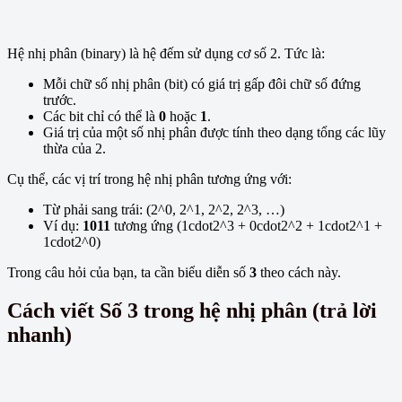
Hệ nhị phân (binary) là hệ đếm sử dụng cơ số 2. Tức là:
Mỗi chữ số nhị phân (bit) có giá trị gấp đôi chữ số đứng
trước.
Các bit chỉ có thể là
0
hoặc
1
.
Giá trị của một số nhị phân được tính theo dạng tổng các lũy
thừa của 2.
Cụ thể, các vị trí trong hệ nhị phân tương ứng với:
Từ phải sang trái: (2^0, 2^1, 2^2, 2^3, …)
Ví dụ:
1011
tương ứng (1cdot2^3 + 0cdot2^2 + 1cdot2^1 +
1cdot2^0)
Trong câu hỏi của bạn, ta cần biểu diễn số
3
theo cách này.
Cách viết Số 3 trong hệ nhị phân (trả lời
nhanh)