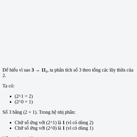
Để hiểu vì sao
3 → 11₂
, ta phân tích số 3 theo tổng các lũy thừa của
2.
Ta có:
(2^1 = 2)
(2^0 = 1)
Số 3 bằng (2 + 1). Trong hệ nhị phân:
Chữ số ứng với (2^1) là
1
(vì có dùng 2)
Chữ số ứng với (2^0) là
1
(vì có dùng 1)