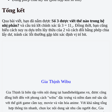
Tổng kết
Qua bài viết, bạn đã nắm được
Số 3 được viết thế nào trong hệ
nhị phân?
và câu trả lời chính xác là 3 = 11₂. Đồng thời, bạn cũng
hiểu cách suy ra dựa trên lũy thừa của 2 và cách đổi bằng phép chia
lấy dư, tránh các lỗi thường gặp khi xác định vị trí bit.
Gia Thịnh Wibu
Gia Thịnh là biên tập viên nội dung tại handleheldgame.vn, được cộng
đồng biết đến với phong cách “wibu” đặc trưng và niềm đam mê sâu sắc
với thế giới game cầm tay, movie và văn hóa anime. Với khả năng tổng
hợp thông tin nhanh, chọn lọc nội dung sát nhu cầu người đọc, Gia