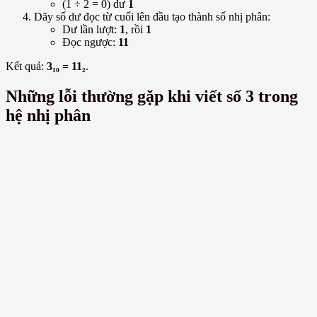
(1 ÷ 2 = 0) dư
1
Dãy số dư đọc từ cuối lên đầu tạo thành số nhị phân:
Dư lần lượt:
1
, rồi
1
Đọc ngược:
11
Kết quả:
3₁₀ = 11₂
.
Những lỗi thường gặp khi viết số 3 trong
hệ nhị phân