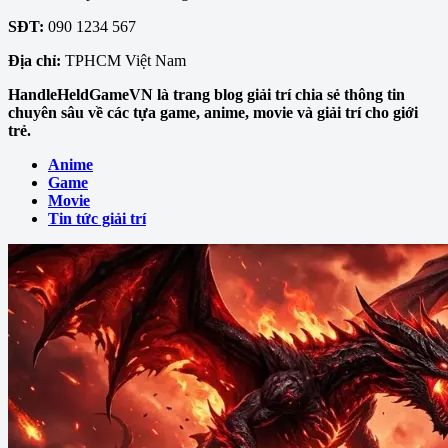
SĐT:
090 1234 567
Địa chỉ:
TPHCM Việt Nam
HandleHeldGameVN là trang blog giải trí chia sẻ thông tin
chuyên sâu về các tựa game, anime, movie và giải trí cho giới
trẻ.
Anime
Game
Movie
Tin tức giải trí