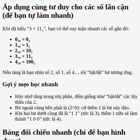
Áp dụng cùng tư duy cho các số lân cận
(để bạn tự làm nhanh)
Khi đã hiểu “3 = 11₂”, bạn có thể suy luận nhanh các số gần đó:
0₁₀ = 0₂
1₁₀ = 1₂
2₁₀ = 10₂
3₁₀ = 11₂
4₁₀ = 100₂
Nền tảng là bạn nhìn số 2, số 1, số 4… rồi “bật/tắt” bit tương ứng.
Gợi ý mẹo học nhanh
Hãy nhớ rằng trong nhị phân, đếm giống như “bật/tắt” các lũy
thừa của 2.
Bit ngoài cùng bên phải là (2^0): cứ thêm 1 là bit này đảo.
Khi hai bit dưới cùng đã là “1 1” (tức là 3), thêm 1 nữa sẽ làm
thành “1 0 0” (tức là 4).
Bảng đối chiếu nhanh (chỉ để bạn hình