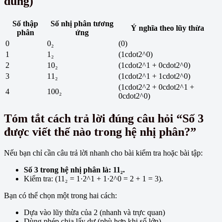
dung)
Số thập
Số nhị phân tương
Ý nghĩa theo lũy thừa
phân
ứng
0
0₂
(0)
1
1₂
(1cdot2^0)
2
10₂
(1cdot2^1 + 0cdot2^0)
3
11₂
(1cdot2^1 + 1cdot2^0)
(1cdot2^2 + 0cdot2^1 +
4
100₂
0cdot2^0)
Tóm tắt cách trả lời đúng câu hỏi “Số 3
được viết thế nào trong hệ nhị phân?”
Nếu bạn chỉ cần câu trả lời nhanh cho bài kiểm tra hoặc bài tập:
Số 3 trong hệ nhị phân là: 11₂.
Kiểm tra: (11₂ = 1·2^1 + 1·2^0 = 2 + 1 = 3).
Bạn có thể chọn một trong hai cách:
Dựa vào lũy thừa của 2 (nhanh và trực quan)
Dùng phép chia lấy dư (phù hợp khi số lớn)