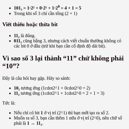
101₂ = 1·2² + 0·2¹ + 1·2⁰ = 4 + 1 = 5
Trong khi số 3 chỉ cần tổng (2 + 1)
Viết thiếu hoặc thừa bit
11₂
là đúng.
011₂
cũng bằng 3, nhưng cách viết chuẩn thường không có
các bit 0 ở đầu (trừ khi bạn cần cố định độ dài bit).
Vì sao số 3 lại thành “11” chứ không phải
“10”?
Đây là câu hỏi hay gặp. Hãy so sánh:
10₂
tương ứng (1cdot2^1 + 0cdot2^0 = 2)
11₂
tương ứng (1cdot2^1 + 1cdot2^0 = 2 + 1 = 3)
Tức là:
Nếu chỉ có bit
1
ở vị trí (2^1) thì bạn mới tạo ra số 2.
Muốn ra số 3, bạn cần thêm 1 nữa ở vị trí (2^0), nên chữ số
phải là
1
→
11₂
.