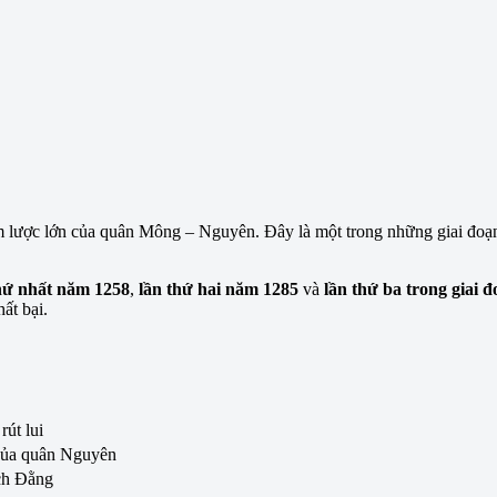
m lược lớn của quân Mông – Nguyên. Đây là một trong những giai đoạn t
hứ nhất năm 1258
,
lần thứ hai năm 1285
và
lần thứ ba trong giai 
ất bại.
út lui
của quân Nguyên
ạch Đằng