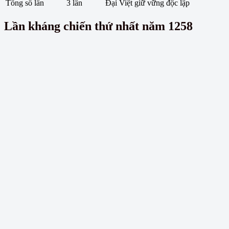
Tổng số lần
3 lần
Đại Việt giữ vững độc lập
Lần kháng chiến thứ nhất năm 1258