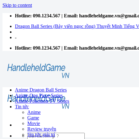
Skip to content
Hotline: 090.1234.567 | Email: handleheldgame.vn@gmail
Dragon Ball Series (Bảy viên ngọc rồng) Thuyết Minh Tiếng V
-
Hotline: 090.1234.567 | Email: handleheldgame.vn@gmail
Anime Dragon Ball Series
Anime One Piece Series
Anime Pokemon TV Series
Tin tức
Anime
Game
Movie
Review truyện
Tin tức giải trí