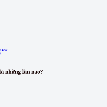
m nào?
?
là những lần nào?