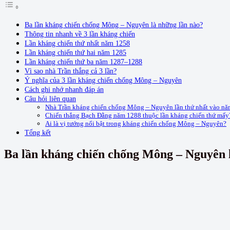
Ba lần kháng chiến chống Mông – Nguyên là những lần nào?
Thông tin nhanh về 3 lần kháng chiến
Lần kháng chiến thứ nhất năm 1258
Lần kháng chiến thứ hai năm 1285
Lần kháng chiến thứ ba năm 1287–1288
Vì sao nhà Trần thắng cả 3 lần?
Ý nghĩa của 3 lần kháng chiến chống Mông – Nguyên
Cách ghi nhớ nhanh đáp án
Câu hỏi liên quan
Nhà Trần kháng chiến chống Mông – Nguyên lần thứ nhất vào nă
Chiến thắng Bạch Đằng năm 1288 thuộc lần kháng chiến thứ mấy
Ai là vị tướng nổi bật trong kháng chiến chống Mông – Nguyên?
Tổng kết
Ba lần kháng chiến chống Mông – Nguyên 