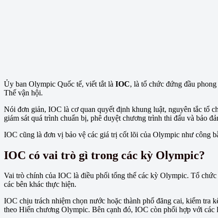
Ủy ban Olympic Quốc tế, viết tắt là
IOC
, là tổ chức đứng đầu phong 
Thế vận hội.
Nói đơn giản, IOC là cơ quan quyết định khung luật, nguyên tắc tổ 
giám sát quá trình chuẩn bị, phê duyệt chương trình thi đấu và bảo đả
IOC cũng là đơn vị bảo vệ các giá trị cốt lõi của Olympic như công bằ
IOC có vai trò gì trong các kỳ Olympic?
Vai trò chính của IOC là điều phối tổng thể các kỳ Olympic. Tổ chức 
các bên khác thực hiện.
IOC chịu trách nhiệm chọn nước hoặc thành phố đăng cai, kiểm tra k
theo Hiến chương Olympic. Bên cạnh đó, IOC còn phối hợp với các li