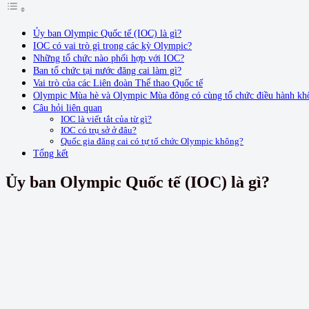
Ủy ban Olympic Quốc tế (IOC) là gì?
IOC có vai trò gì trong các kỳ Olympic?
Những tổ chức nào phối hợp với IOC?
Ban tổ chức tại nước đăng cai làm gì?
Vai trò của các Liên đoàn Thể thao Quốc tế
Olympic Mùa hè và Olympic Mùa đông có cùng tổ chức điều hành kh
Câu hỏi liên quan
IOC là viết tắt của từ gì?
IOC có trụ sở ở đâu?
Quốc gia đăng cai có tự tổ chức Olympic không?
Tổng kết
Ủy ban Olympic Quốc tế (IOC) là gì?