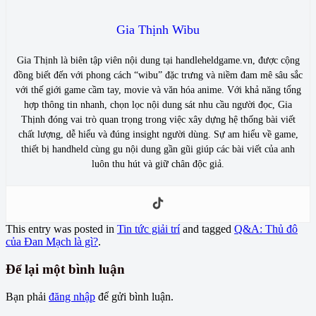
Gia Thịnh Wibu
Gia Thịnh là biên tập viên nội dung tại handleheldgame.vn, được cộng
đồng biết đến với phong cách “wibu” đặc trưng và niềm đam mê sâu sắc
với thế giới game cầm tay, movie và văn hóa anime. Với khả năng tổng
hợp thông tin nhanh, chọn lọc nội dung sát nhu cầu người đọc, Gia
Thịnh đóng vai trò quan trọng trong việc xây dựng hệ thống bài viết
chất lượng, dễ hiểu và đúng insight người dùng. Sự am hiểu về game,
thiết bị handheld cùng gu nội dung gần gũi giúp các bài viết của anh
luôn thu hút và giữ chân độc giả.
This entry was posted in
Tin tức giải trí
and tagged
Q&A: Thủ đô
của Đan Mạch là gì?
.
Để lại một bình luận
Bạn phải
đăng nhập
để gửi bình luận.