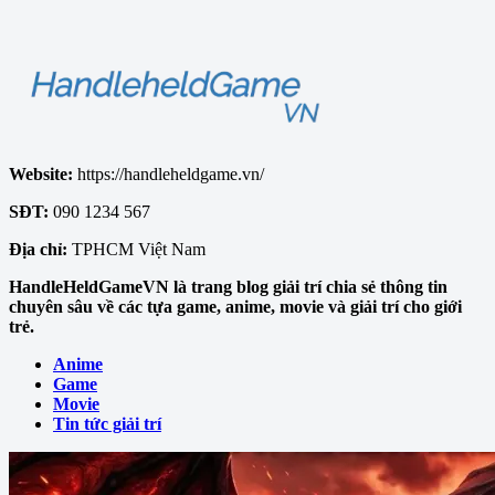
Website:
https://handleheldgame.vn/
SĐT:
090 1234 567
Địa chỉ:
TPHCM Việt Nam
HandleHeldGameVN là trang blog giải trí chia sẻ thông tin
chuyên sâu về các tựa game, anime, movie và giải trí cho giới
trẻ.
Anime
Game
Movie
Tin tức giải trí