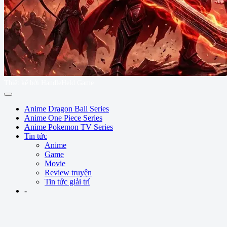
Thiết kế bởi HandleHeld Game
Anime Dragon Ball Series
Anime One Piece Series
Anime Pokemon TV Series
Tin tức
Anime
Game
Movie
Review truyện
Tin tức giải trí
-