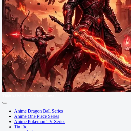
Thiết kế bởi HandleHeld Game
Anime Dragon Ball Series
Anime One Piece Series
Anime Pokemon TV Series
Tin tức