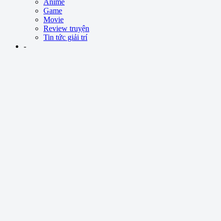
Anime
Game
Movie
Review truyện
Tin tức giải trí
-