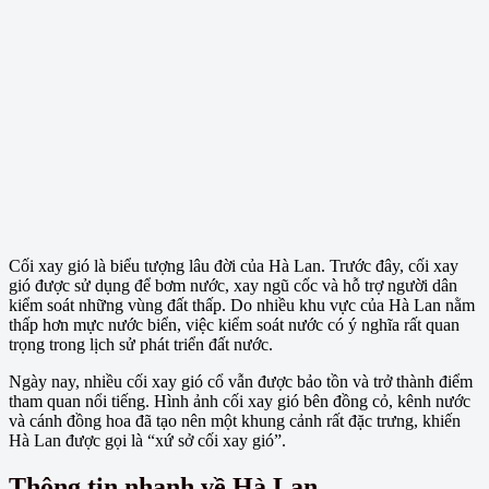
Cối xay gió là biểu tượng lâu đời của Hà Lan. Trước đây, cối xay
gió được sử dụng để bơm nước, xay ngũ cốc và hỗ trợ người dân
kiểm soát những vùng đất thấp. Do nhiều khu vực của Hà Lan nằm
thấp hơn mực nước biển, việc kiểm soát nước có ý nghĩa rất quan
trọng trong lịch sử phát triển đất nước.
Ngày nay, nhiều cối xay gió cổ vẫn được bảo tồn và trở thành điểm
tham quan nổi tiếng. Hình ảnh cối xay gió bên đồng cỏ, kênh nước
và cánh đồng hoa đã tạo nên một khung cảnh rất đặc trưng, khiến
Hà Lan được gọi là “xứ sở cối xay gió”.
Thông tin nhanh về Hà Lan