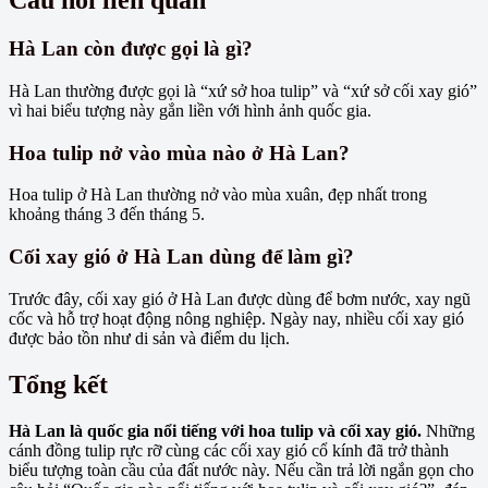
Câu hỏi liên quan
Hà Lan còn được gọi là gì?
Hà Lan thường được gọi là “xứ sở hoa tulip” và “xứ sở cối xay gió”
vì hai biểu tượng này gắn liền với hình ảnh quốc gia.
Hoa tulip nở vào mùa nào ở Hà Lan?
Hoa tulip ở Hà Lan thường nở vào mùa xuân, đẹp nhất trong
khoảng tháng 3 đến tháng 5.
Cối xay gió ở Hà Lan dùng để làm gì?
Trước đây, cối xay gió ở Hà Lan được dùng để bơm nước, xay ngũ
cốc và hỗ trợ hoạt động nông nghiệp. Ngày nay, nhiều cối xay gió
được bảo tồn như di sản và điểm du lịch.
Tổng kết
Hà Lan là quốc gia nổi tiếng với hoa tulip và cối xay gió.
Những
cánh đồng tulip rực rỡ cùng các cối xay gió cổ kính đã trở thành
biểu tượng toàn cầu của đất nước này. Nếu cần trả lời ngắn gọn cho