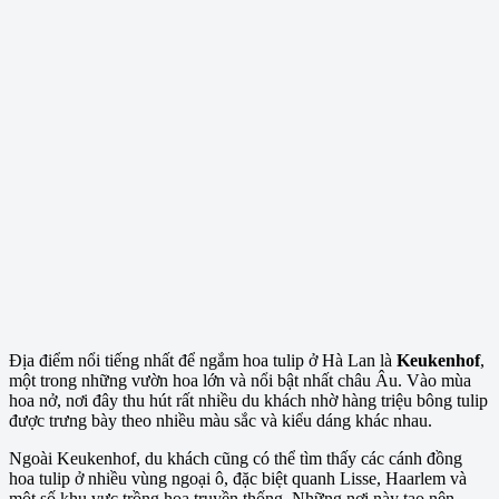
Địa điểm nổi tiếng nhất để ngắm hoa tulip ở Hà Lan là
Keukenhof
,
một trong những vườn hoa lớn và nổi bật nhất châu Âu. Vào mùa
hoa nở, nơi đây thu hút rất nhiều du khách nhờ hàng triệu bông tulip
được trưng bày theo nhiều màu sắc và kiểu dáng khác nhau.
Ngoài Keukenhof, du khách cũng có thể tìm thấy các cánh đồng
hoa tulip ở nhiều vùng ngoại ô, đặc biệt quanh Lisse, Haarlem và
một số khu vực trồng hoa truyền thống. Những nơi này tạo nên