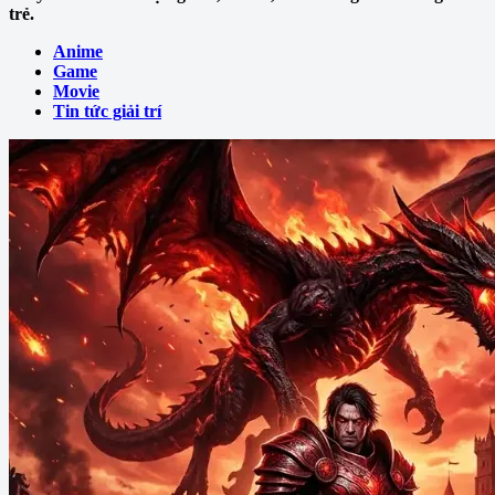
trẻ.
Anime
Game
Movie
Tin tức giải trí