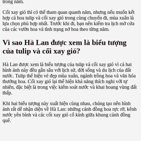
trong năm.
Cối xay gió thì có thể tham quan quanh năm, nhưng nếu muốn kết
hợp cả hoa tulip và cối xay gió trong cùng chuyến đi, mùa xuân là
lựa chọn phù hợp nhất. Trước khi đi, bạn nên kiểm tra lịch mở cửa
của các vườn hoa và tình trạng nở hoa theo từng năm.
Vì sao Hà Lan được xem là biểu tượng
của tulip và cối xay gió?
Hà Lan được xem là biểu tượng của tulip và cối xay gió vì cả hai
hình ảnh này đều gắn sâu với lịch sử, đời sống và du lịch của đất
nước. Tulip thể hiện vẻ đẹp mùa xuân, ngành trồng hoa và văn hóa
thưởng hoa. Cối xay gió lại thể hiện khả năng thích nghi với tự
nhiên, đặc biệt là trong việc kiểm soát nước và khai hoang vùng đất
thấp.
Khi hai biểu tượng này xuất hiện cùng nhau, chúng tạo nên hình
ảnh rất dễ nhận diện về Hà Lan: những cánh đồng hoa rực rỡ, kênh
nước yên bình và các cối xay gió cổ kính giữa khung cảnh đồng
quê.