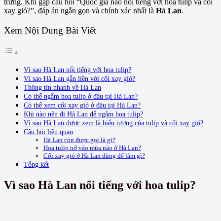
trưng. Khi gặp câu hỏi “Quốc gia nào nổi tiếng với hoa tulip và cối
xay gió?”, đáp án ngắn gọn và chính xác nhất là
Hà Lan
.
Xem Nội Dung Bài Viết
Vì sao Hà Lan nổi tiếng với hoa tulip?
Vì sao Hà Lan gắn liền với cối xay gió?
Thông tin nhanh về Hà Lan
Có thể ngắm hoa tulip ở đâu tại Hà Lan?
Có thể xem cối xay gió ở đâu tại Hà Lan?
Khi nào nên đi Hà Lan để ngắm hoa tulip?
Vì sao Hà Lan được xem là biểu tượng của tulip và cối xay gió?
Câu hỏi liên quan
Hà Lan còn được gọi là gì?
Hoa tulip nở vào mùa nào ở Hà Lan?
Cối xay gió ở Hà Lan dùng để làm gì?
Tổng kết
Vì sao Hà Lan nổi tiếng với hoa tulip?