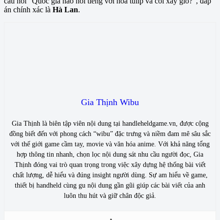
câu hỏi “Quốc gia nào nổi tiếng với hoa tulip và cối xay gió?”, đáp
án chính xác là
Hà Lan
.
Gia Thịnh Wibu
Gia Thịnh là biên tập viên nội dung tại handleheldgame.vn, được cộng
đồng biết đến với phong cách “wibu” đặc trưng và niềm đam mê sâu sắc
với thế giới game cầm tay, movie và văn hóa anime. Với khả năng tổng
hợp thông tin nhanh, chọn lọc nội dung sát nhu cầu người đọc, Gia
Thịnh đóng vai trò quan trọng trong việc xây dựng hệ thống bài viết
chất lượng, dễ hiểu và đúng insight người dùng. Sự am hiểu về game,
thiết bị handheld cùng gu nội dung gần gũi giúp các bài viết của anh
luôn thu hút và giữ chân độc giả.