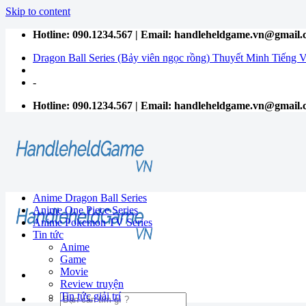
Skip to content
Hotline: 090.1234.567 | Email: handleheldgame.vn@gmail
Dragon Ball Series (Bảy viên ngọc rồng) Thuyết Minh Tiếng V
-
Hotline: 090.1234.567 | Email: handleheldgame.vn@gmail
Anime Dragon Ball Series
Anime One Piece Series
Anime Pokemon TV Series
Tin tức
Anime
Game
Movie
Review truyện
Tin tức giải trí