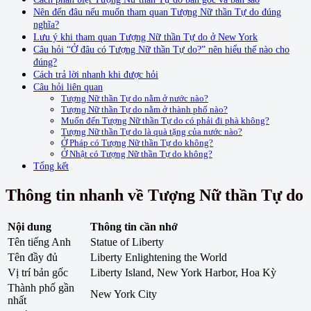
Nên đến đâu nếu muốn tham quan Tượng Nữ thần Tự do đúng
nghĩa?
Lưu ý khi tham quan Tượng Nữ thần Tự do ở New York
Câu hỏi “Ở đâu có Tượng Nữ thần Tự do?” nên hiểu thế nào cho
đúng?
Cách trả lời nhanh khi được hỏi
Câu hỏi liên quan
Tượng Nữ thần Tự do nằm ở nước nào?
Tượng Nữ thần Tự do nằm ở thành phố nào?
Muốn đến Tượng Nữ thần Tự do có phải đi phà không?
Tượng Nữ thần Tự do là quà tặng của nước nào?
Ở Pháp có Tượng Nữ thần Tự do không?
Ở Nhật có Tượng Nữ thần Tự do không?
Tổng kết
Thông tin nhanh về Tượng Nữ thần Tự do
Nội dung
Thông tin cần nhớ
Tên tiếng Anh
Statue of Liberty
Tên đầy đủ
Liberty Enlightening the World
Vị trí bản gốc
Liberty Island, New York Harbor, Hoa Kỳ
Thành phố gần
New York City
nhất