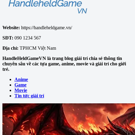
Website:
https://handleheldgame.vn/
SĐT:
090 1234 567
Địa chỉ:
TPHCM Việt Nam
HandleHeldGameVN là trang blog giải trí chia sẻ thông tin
chuyên sâu về các tựa game, anime, movie và giải trí cho giới
trẻ.
Anime
Game
Movie
Tin tức giải trí