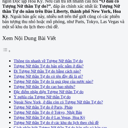
ngôn Độc lập Hoa Kỳ. Nếu cần trả lời nhanh câu hỏi
“Ở đâu có
Tượng Nữ thần Tự do?”
, đáp án chính xác nhất là:
Tượng Nữ
thần Tự do nằm trên Đảo Liberty, thành phố New York, Hoa
Kỳ
. Ngoài bản gốc này, nhiều nơi trên thế giới cũng có các phiên
bản tượng thu nhỏ hoặc mô phỏng, như Paris, Tokyo, Las Vegas và
một số khu du lịch theo chủ đề.
Xem Nội Dung Bài Viết
Thông tin nhanh về Tượng Nữ thần Tự do
Tượng Nữ thần Tự do bản gốc nằm ở đâu?
Đi Tượng Nữ thần Tự do bằng cách nào?
Tượng Nữ thần Tự do có tên đầy đủ là gì?
Tượng Nữ thần Tự do là quà tặng của nước nào?
Tượng Nữ thần Tự do cao bao nhiêu?
Đặc điểm nhận diện Tượng Nữ thần Tự do
Ý nghĩa của Tượng Nữ thần Tự do
Ngoài New York, ở đâu còn có Tượng Nữ thần Tự do?
Tượng Nữ thần Tự do ở Paris, Pháp
Tượng Nữ thần Tự do ở Tokyo, Nhật Bản
Tượng Nữ thần Tự do ở Las Vegas, Hoa Kỳ
Tượng Nữ thần Tự do ở các khu du lịch theo chủ đề
Cách phân biệt Tượng Nữ thần Tự do bản gốc và bản sao