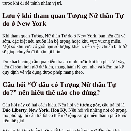
trước khi đi để tránh nhầm vị trí.
Lưu ý khi tham quan Tượng Nữ thần Tự
do ở New York
Khi tham quan Tượng Nữ thần Tự do ở New York, bạn nên đặt vé
sớm, đặc biệt nếu muốn lên bệ tượng hoặc khu vực vương miện.
Một số khu vực có giới hạn số lượng khách, nên việc chuẩn bị trước
sẽ giúp chuyến đi thuận lợi hơn.
Du khách cũng cần qua kiểm tra an ninh trước khi lên phà. Vì vậy,
nên đi sớm hơn giờ dự kiến, mang hành lý gọn nhẹ và kiểm tra kỹ
quy định về vật dụng được phép mang theo.
Câu hỏi “Ở đâu có Tượng Nữ thần Tự
do?” nên hiểu thế nào cho đúng?
Câu hỏi này có hai cách hiểu. Nếu hỏi về
tượng gốc
, câu trả lời là
Đảo Liberty, New York, Hoa Kỳ
. Nếu hỏi về những nơi có tượng
mô phỏng, thì câu trả lời có thể mở rộng sang nhiều thành phố khác
trên thế giới.
Vì vậy, khi tìm kiếm hoặc viết bài, nên chốt ngay ở đầu rằng bản