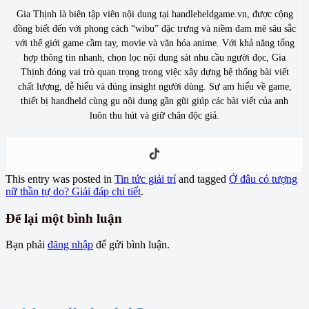
Gia Thịnh là biên tập viên nội dung tại handleheldgame.vn, được cộng
đồng biết đến với phong cách “wibu” đặc trưng và niềm đam mê sâu sắc
với thế giới game cầm tay, movie và văn hóa anime. Với khả năng tổng
hợp thông tin nhanh, chọn lọc nội dung sát nhu cầu người đọc, Gia
Thịnh đóng vai trò quan trọng trong việc xây dựng hệ thống bài viết
chất lượng, dễ hiểu và đúng insight người dùng. Sự am hiểu về game,
thiết bị handheld cùng gu nội dung gần gũi giúp các bài viết của anh
luôn thu hút và giữ chân độc giả.
This entry was posted in
Tin tức giải trí
and tagged
Ở đâu có tượng
nữ thần tự do? Giải đáp chi tiết
.
Để lại một bình luận
Bạn phải
đăng nhập
để gửi bình luận.