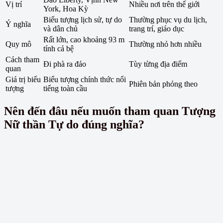
Vị trí
Nhiều nơi trên thế giới
York, Hoa Kỳ
Biểu tượng lịch sử, tự do
Thường phục vụ du lịch,
Ý nghĩa
và dân chủ
trang trí, giáo dục
Rất lớn, cao khoảng 93 m
Quy mô
Thường nhỏ hơn nhiều
tính cả bệ
Cách tham
Đi phà ra đảo
Tùy từng địa điểm
quan
Giá trị biểu
Biểu tượng chính thức nổi
Phiên bản phỏng theo
tượng
tiếng toàn cầu
Nên đến đâu nếu muốn tham quan Tượng
Nữ thần Tự do đúng nghĩa?