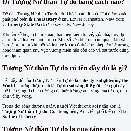
Đi Tượng Nữ thần Tự do bằng cách nào?
Để đến Tượng Nữ thần Tự do, du khách cần đi phà. Hai điểm xuất
phát phổ biến là
The Battery
ở khu Lower Manhattan, New York
và
Liberty State Park
ở Jersey City, New Jersey.
Khi lên kế hoạch tham quan, bạn nên kiểm tra vé, giờ phà, quy định
an ninh và loại vé muốn mua. Một số vé chỉ cho tham quan đảo và
bảo tàng, trong khi một số loại vé khác có thể cho phép lên bệ tượng
hoặc tham quan khu vực vương miện nếu còn chỗ và đặt trước đúng
quy định.
Tượng Nữ thần Tự do có tên đầy đủ là gì?
Tên đầy đủ của Tượng Nữ thần Tự do là
Liberty Enlightening the
World
, thường được dịch là
Tự do soi sáng thế giới
. Tên gọi này
thể hiện ý nghĩa biểu tượng của bức tượng: ánh sáng của tự do, dân
chủ và hy vọng.
Trong đời sống thường ngày, người Việt thường gọi ngắn gọn là
Tượng Nữ thần Tự do
. Còn trong tiếng Anh, tên phổ biến nhất là
Statue of Liberty
.
Tượng Nữ thần Tự do là quà tặng của