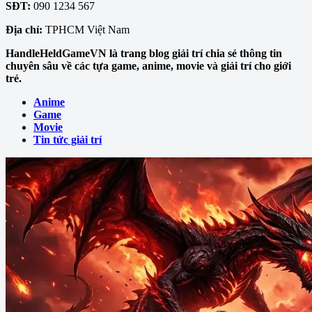
SĐT:
090 1234 567
Địa chỉ:
TPHCM Việt Nam
HandleHeldGameVN là trang blog giải trí chia sẻ thông tin
chuyên sâu về các tựa game, anime, movie và giải trí cho giới
trẻ.
Anime
Game
Movie
Tin tức giải trí