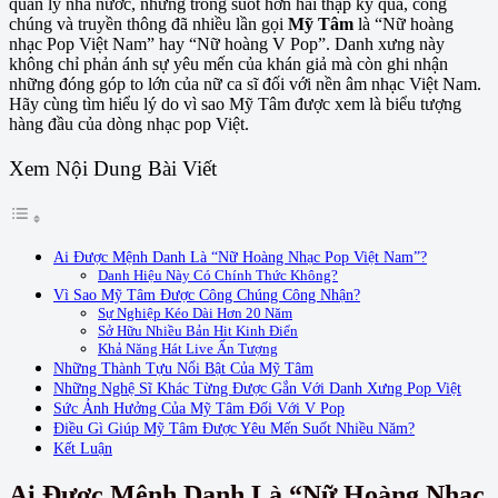
quản lý nhà nước, nhưng trong suốt hơn hai thập kỷ qua, công
chúng và truyền thông đã nhiều lần gọi
Mỹ Tâm
là “Nữ hoàng
nhạc Pop Việt Nam” hay “Nữ hoàng V Pop”. Danh xưng này
không chỉ phản ánh sự yêu mến của khán giả mà còn ghi nhận
những đóng góp to lớn của nữ ca sĩ đối với nền âm nhạc Việt Nam.
Hãy cùng tìm hiểu lý do vì sao Mỹ Tâm được xem là biểu tượng
hàng đầu của dòng nhạc pop Việt.
Xem Nội Dung Bài Viết
Ai Được Mệnh Danh Là “Nữ Hoàng Nhạc Pop Việt Nam”?
Danh Hiệu Này Có Chính Thức Không?
Vì Sao Mỹ Tâm Được Công Chúng Công Nhận?
Sự Nghiệp Kéo Dài Hơn 20 Năm
Sở Hữu Nhiều Bản Hit Kinh Điển
Khả Năng Hát Live Ấn Tượng
Những Thành Tựu Nổi Bật Của Mỹ Tâm
Những Nghệ Sĩ Khác Từng Được Gắn Với Danh Xưng Pop Việt
Sức Ảnh Hưởng Của Mỹ Tâm Đối Với V Pop
Điều Gì Giúp Mỹ Tâm Được Yêu Mến Suốt Nhiều Năm?
Kết Luận
Ai Được Mệnh Danh Là “Nữ Hoàng Nhạc