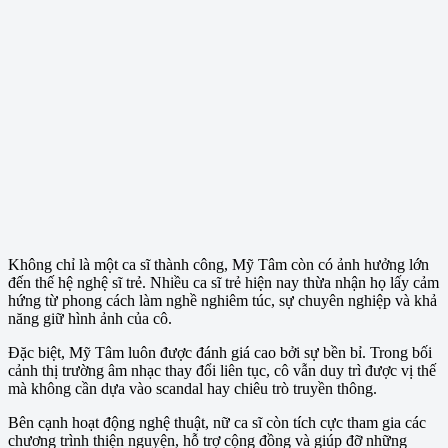
Không chỉ là một ca sĩ thành công, Mỹ Tâm còn có ảnh hưởng lớn
đến thế hệ nghệ sĩ trẻ. Nhiều ca sĩ trẻ hiện nay thừa nhận họ lấy cảm
hứng từ phong cách làm nghề nghiêm túc, sự chuyên nghiệp và khả
năng giữ hình ảnh của cô.
Đặc biệt, Mỹ Tâm luôn được đánh giá cao bởi sự bền bỉ. Trong bối
cảnh thị trường âm nhạc thay đổi liên tục, cô vẫn duy trì được vị thế
mà không cần dựa vào scandal hay chiêu trò truyền thông.
Bên cạnh hoạt động nghệ thuật, nữ ca sĩ còn tích cực tham gia các
chương trình thiện nguyện, hỗ trợ cộng đồng và giúp đỡ những