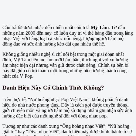
Câu trả lời được nhắc đến nhiều nhất chính là
Mỹ Tâm
. Từ đầu
những năm 2000 đến nay, cô luôn duy trì vị thế hàng đầu trong làng
nhạc Việt với hàng loạt ca khúc nổi tiếng, lượng người hâm mộ
đông đảo và sức ảnh hưởng kéo dài qua nhiều thế hệ.
Không giống nhiều nghệ sĩ chỉ nổi bật trong một giai đoạn nhất
định, Mỹ Tâm liên tục làm mới bản thân, thích nghi với xu hướng
âm nhạc hiện đại nhưng vẫn giữ được chất riêng. Chính sự bền bỉ
này đã giúp cô trở thành một trong những biểu tượng thành công
nhất của V Pop.
Danh Hiệu Này Có Chính Thức Không?
Trên thực tế, “Nữ hoàng nhạc Pop Việt Nam” không phải là danh
hiệu do nhà nước phong tặng. Đây là cách gọi được truyền thông,
giới chuyên môn và người hâm mộ sử dụng nhằm ghi nhận sức ảnh
hưởng đặc biệt của một nghệ sĩ đối với dòng nhạc pop.
Tương tự như các danh xưng “Ông hoàng nhạc Việt”, “Nữ hoàng
giải trí” hay “Diva nhạc Việt”, danh hiệu này được hình thành từ sự