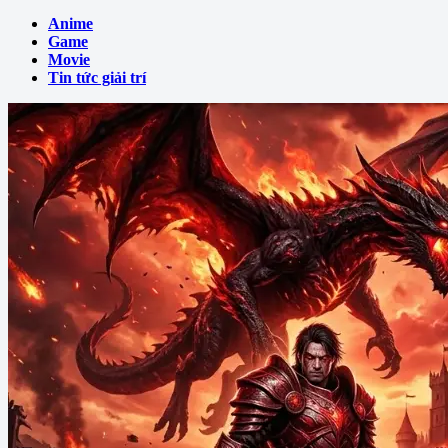
Anime
Game
Movie
Tin tức giải trí