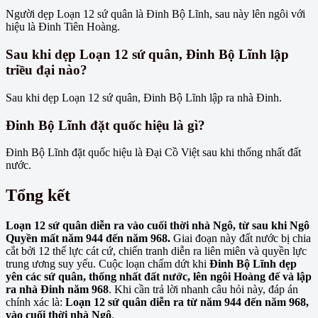
Người dẹp Loạn 12 sứ quân là Đinh Bộ Lĩnh, sau này lên ngôi với
hiệu là Đinh Tiên Hoàng.
Sau khi dẹp Loạn 12 sứ quân, Đinh Bộ Lĩnh lập
triều đại nào?
Sau khi dẹp Loạn 12 sứ quân, Đinh Bộ Lĩnh lập ra nhà Đinh.
Đinh Bộ Lĩnh đặt quốc hiệu là gì?
Đinh Bộ Lĩnh đặt quốc hiệu là Đại Cồ Việt sau khi thống nhất đất
nước.
Tổng kết
Loạn 12 sứ quân diễn ra vào cuối thời nhà Ngô, từ sau khi Ngô
Quyền mất năm 944 đến năm 968.
Giai đoạn này đất nước bị chia
cắt bởi 12 thế lực cát cứ, chiến tranh diễn ra liên miên và quyền lực
trung ương suy yếu. Cuộc loạn chấm dứt khi
Đinh Bộ Lĩnh dẹp
yên các sứ quân, thống nhất đất nước, lên ngôi Hoàng đế và lập
ra nhà Đinh năm 968
. Khi cần trả lời nhanh câu hỏi này, đáp án
chính xác là:
Loạn 12 sứ quân diễn ra từ năm 944 đến năm 968,
vào cuối thời nhà Ngô
.