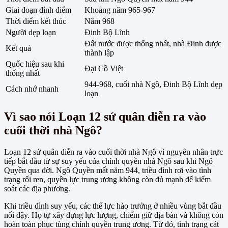
Giai đoạn đỉnh điểm
Khoảng năm 965-967
Thời điểm kết thúc
Năm 968
Người dẹp loạn
Đinh Bộ Lĩnh
Đất nước được thống nhất, nhà Đinh được
Kết quả
thành lập
Quốc hiệu sau khi
Đại Cồ Việt
thống nhất
944-968, cuối nhà Ngô, Đinh Bộ Lĩnh dẹp
Cách nhớ nhanh
loạn
Vì sao nói Loạn 12 sứ quân diễn ra vào
cuối thời nhà Ngô?
Loạn 12 sứ quân diễn ra vào cuối thời nhà Ngô vì nguyên nhân trực
tiếp bắt đầu từ sự suy yếu của chính quyền nhà Ngô sau khi Ngô
Quyền qua đời. Ngô Quyền mất năm 944, triều đình rơi vào tình
trạng rối ren, quyền lực trung ương không còn đủ mạnh để kiểm
soát các địa phương.
Khi triều đình suy yếu, các thế lực hào trưởng ở nhiều vùng bắt đầu
nổi dậy. Họ tự xây dựng lực lượng, chiếm giữ địa bàn và không còn
hoàn toàn phục tùng chính quyền trung ương. Từ đó, tình trạng cát