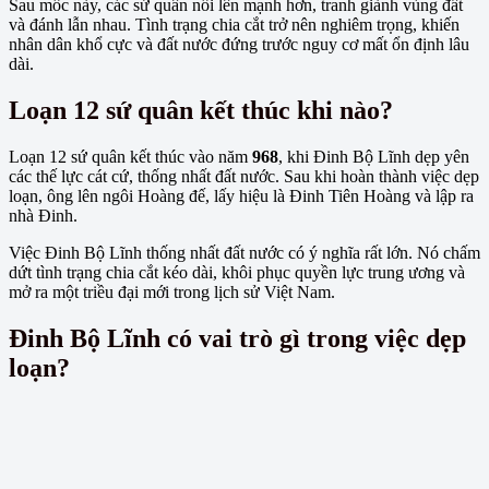
Sau mốc này, các sứ quân nổi lên mạnh hơn, tranh giành vùng đất
và đánh lẫn nhau. Tình trạng chia cắt trở nên nghiêm trọng, khiến
nhân dân khổ cực và đất nước đứng trước nguy cơ mất ổn định lâu
dài.
Loạn 12 sứ quân kết thúc khi nào?
Loạn 12 sứ quân kết thúc vào năm
968
, khi Đinh Bộ Lĩnh dẹp yên
các thế lực cát cứ, thống nhất đất nước. Sau khi hoàn thành việc dẹp
loạn, ông lên ngôi Hoàng đế, lấy hiệu là Đinh Tiên Hoàng và lập ra
nhà Đinh.
Việc Đinh Bộ Lĩnh thống nhất đất nước có ý nghĩa rất lớn. Nó chấm
dứt tình trạng chia cắt kéo dài, khôi phục quyền lực trung ương và
mở ra một triều đại mới trong lịch sử Việt Nam.
Đinh Bộ Lĩnh có vai trò gì trong việc dẹp
loạn?