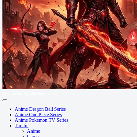
Thiết kế bởi HandleHeld Game
Anime Dragon Ball Series
Anime One Piece Series
Anime Pokemon TV Series
Tin tức
Anime
Game