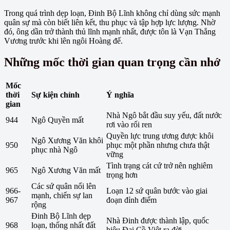
Trong quá trình dẹp loạn, Đinh Bộ Lĩnh không chỉ dùng sức mạnh
quân sự mà còn biết liên kết, thu phục và tập hợp lực lượng. Nhờ
đó, ông dần trở thành thủ lĩnh mạnh nhất, được tôn là Vạn Thắng
Vương trước khi lên ngôi Hoàng đế.
Những mốc thời gian quan trọng cần nhớ
Mốc
thời
Sự kiện chính
Ý nghĩa
gian
Nhà Ngô bắt đầu suy yếu, đất nước
944
Ngô Quyền mất
rơi vào rối ren
Quyền lực trung ương được khôi
Ngô Xương Văn khôi
950
phục một phần nhưng chưa thật
phục nhà Ngô
vững
Tình trạng cát cứ trở nên nghiêm
965
Ngô Xương Văn mất
trọng hơn
Các sứ quân nổi lên
966-
Loạn 12 sứ quân bước vào giai
mạnh, chiến sự lan
967
đoạn đỉnh điểm
rộng
Đinh Bộ Lĩnh dẹp
Nhà Đinh được thành lập, quốc
968
loạn, thống nhất đất
hiệu Đại Cồ Việt ra đời