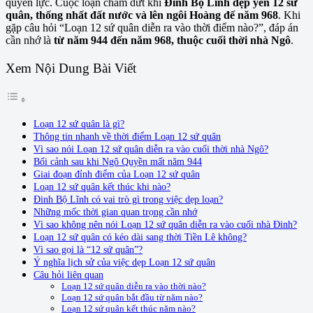
quyền lực. Cuộc loạn chấm dứt khi
Đinh Bộ Lĩnh dẹp yên 12 sứ
quân, thống nhất đất nước và lên ngôi Hoàng đế năm 968
. Khi
gặp câu hỏi “Loạn 12 sứ quân diễn ra vào thời điểm nào?”, đáp án
cần nhớ là
từ năm 944 đến năm 968, thuộc cuối thời nhà Ngô
.
Xem Nội Dung Bài Viết
Loạn 12 sứ quân là gì?
Thông tin nhanh về thời điểm Loạn 12 sứ quân
Vì sao nói Loạn 12 sứ quân diễn ra vào cuối thời nhà Ngô?
Bối cảnh sau khi Ngô Quyền mất năm 944
Giai đoạn đỉnh điểm của Loạn 12 sứ quân
Loạn 12 sứ quân kết thúc khi nào?
Đinh Bộ Lĩnh có vai trò gì trong việc dẹp loạn?
Những mốc thời gian quan trọng cần nhớ
Vì sao không nên nói Loạn 12 sứ quân diễn ra vào cuối nhà Đinh?
Loạn 12 sứ quân có kéo dài sang thời Tiền Lê không?
Vì sao gọi là “12 sứ quân”?
Ý nghĩa lịch sử của việc dẹp Loạn 12 sứ quân
Câu hỏi liên quan
Loạn 12 sứ quân diễn ra vào thời nào?
Loạn 12 sứ quân bắt đầu từ năm nào?
Loạn 12 sứ quân kết thúc năm nào?