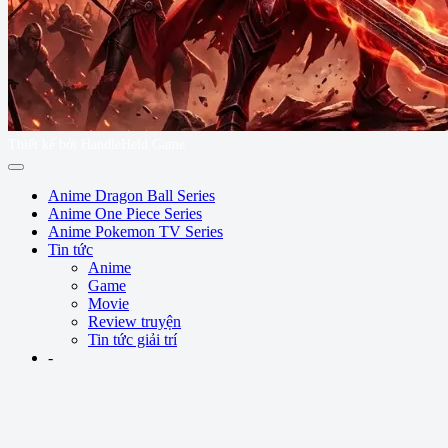
Thiết kế bởi HandleHeld Game
Anime Dragon Ball Series
Anime One Piece Series
Anime Pokemon TV Series
Tin tức
Anime
Game
Movie
Review truyện
Tin tức giải trí
-