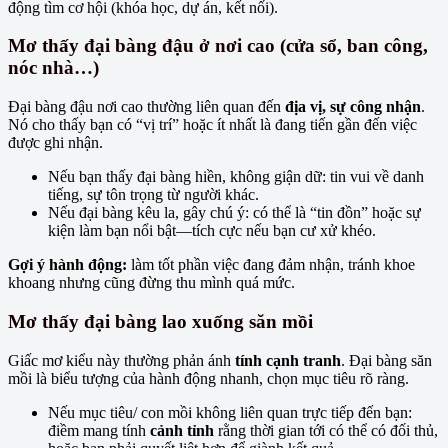
động tìm cơ hội (khóa học, dự án, kết nối).
Mơ thấy đại bàng đậu ở nơi cao (cửa sổ, ban công,
nóc nhà…)
Đại bàng đậu nơi cao thường liên quan đến
địa vị, sự công nhận
.
Nó cho thấy bạn có “vị trí” hoặc ít nhất là đang tiến gần đến việc
được ghi nhận.
Nếu bạn thấy đại bàng hiền, không giận dữ: tin vui về danh
tiếng, sự tôn trọng từ người khác.
Nếu đại bàng kêu la, gây chú ý: có thể là “tin đồn” hoặc sự
kiện làm bạn nổi bật—tích cực nếu bạn cư xử khéo.
Gợi ý hành động:
làm tốt phần việc đang đảm nhận, tránh khoe
khoang nhưng cũng đừng thu mình quá mức.
Mơ thấy đại bàng lao xuống săn mồi
Giấc mơ kiểu này thường phản ánh
tính cạnh tranh
. Đại bàng săn
mồi là biểu tượng của hành động nhanh, chọn mục tiêu rõ ràng.
Nếu mục tiêu/ con mồi không liên quan trực tiếp đến bạn:
điềm mang tính
cảnh tỉnh
rằng thời gian tới có thể có đối thủ,