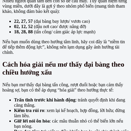
Nhiều người quan tâm đến con số để cầu may. Tùy quan niệm từng
vùng miền, dưới đây là gợi ý theo nhóm phổ biến (mang tính tham
khảo, không đảm bảo kết quả):
22, 27, 57
(đại bàng bay lượn/ vươn cao)
02, 12, 52
(đậu nơi cao/ được nâng đỡ)
18, 28, 88
(tấn công/ cảm giác áp lực mạnh)
Nếu bạn muốn dùng theo hướng tâm linh, hãy coi đây là “niềm tin
để tiếp thêm động lực”, không nên lạm dụng gây ảnh hưởng tài
chính.
Cách hóa giải nếu mơ thấy đại bàng theo
chiều hướng xấu
Nếu bạn mơ thấy đại bàng tấn công, rượt đuổi hoặc bạn cảm thấy
hoảng sợ, bạn có thể áp dụng “hóa giải” theo hướng thực tế:
Trấn tĩnh trước khi hành động
: tránh quyết định khi đang
căng thẳng.
Kiểm tra rủi ro
: xem lại kế hoạch, hợp đồng, lời hứa; đừng
làm liều.
Giữ lời nói ôn hòa
: các mâu thuẫn nhỏ có thể biến lớn nếu
bạn nóng.