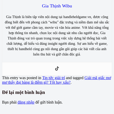
Gia Thịnh Wibu
Gia Thịnh là biên tập viên nội dung tại handleheldgame.vn, được cộng
đồng biết đến với phong cách “wibu” đặc trưng và niềm đam mê sâu sắc
với thế giới game cầm tay, movie và văn hóa anime. Với khả năng tổng
hợp thông tin nhanh, chọn lọc nội dung sát nhu cầu người đọc, Gia
Thịnh đóng vai trò quan trọng trong việc xây dựng hệ thống bài viết
chất lượng, dễ hiểu và đúng insight người dùng. Sự am hiểu về game,
thiết bị handheld cùng gu nội dung gần gũi giúp các bài viết của anh
luôn thu hút và giữ chân độc giả.
This entry was posted in
Tin tức giải trí
and tagged
Giải mã giấc mơ
mơ thấy đại bàng là điềm gì? Tốt hay xấu?
.
Để lại một bình luận
Bạn phải
đăng nhập
để gửi bình luận.