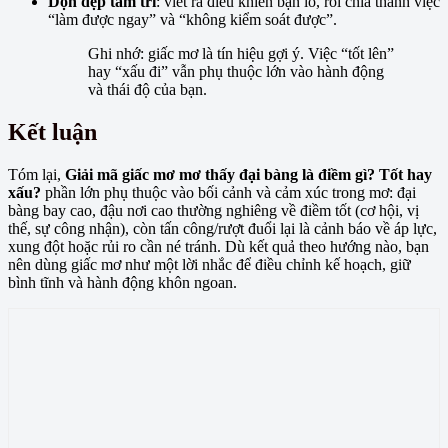
Dọn dẹp tâm trí
: viết ra điều khiến bạn lo, rồi chia thành việc
“làm được ngay” và “không kiểm soát được”.
Ghi nhớ: giấc mơ là tín hiệu gợi ý. Việc “tốt lên”
hay “xấu đi” vẫn phụ thuộc lớn vào hành động
và thái độ của bạn.
Kết luận
Tóm lại,
Giải mã giấc mơ mơ thấy đại bàng là điềm gì? Tốt hay
xấu?
phần lớn phụ thuộc vào bối cảnh và cảm xúc trong mơ: đại
bàng bay cao, đậu nơi cao thường nghiêng về điềm tốt (cơ hội, vị
thế, sự công nhận), còn tấn công/rượt đuổi lại là cảnh báo về áp lực,
xung đột hoặc rủi ro cần né tránh. Dù kết quả theo hướng nào, bạn
nên dùng giấc mơ như một lời nhắc để điều chỉnh kế hoạch, giữ
bình tĩnh và hành động khôn ngoan.