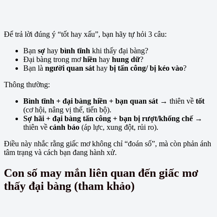
Để trả lời đúng ý “tốt hay xấu”, bạn hãy tự hỏi 3 câu:
Bạn
sợ
hay
bình tĩnh
khi thấy đại bàng?
Đại bàng trong mơ
hiền
hay
hung dữ
?
Bạn là
người quan sát
hay
bị tấn công/ bị kéo vào
?
Thông thường:
Bình tĩnh + đại bàng hiền + bạn quan sát
→ thiên về
tốt
(cơ hội, nâng vị thế, tiến bộ).
Sợ hãi + đại bàng tấn công + bạn bị rượt/khống chế
→
thiên về
cảnh báo
(áp lực, xung đột, rủi ro).
Điều này nhắc rằng giấc mơ không chỉ “đoán số”, mà còn phản ánh
tâm trạng và cách bạn đang hành xử.
Con số may mắn liên quan đến giấc mơ
thấy đại bàng (tham khảo)