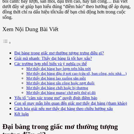
bối cảnh: bay lượn, săn mồi, đậu trên cao, hay tấn công… Bài viết
dưới đây sẽ giúp bạn hiểu đúng “điềm báo” theo hướng dễ áp dụng,
đồng thời chỉ ra dấu hiệu tốt/xấu để bạn chủ động hơn trong cuộc
sống.
Xem Nội Dung Bài Viết
Đại bàng trong giấc mơ thường tượng trưng điều gì?
Giải mã nhanh: Thấy đại bàng là tốt hay xấu?
Các trường hợp phổ biến và ý nghĩa cụ thể
Mơ thấy đại bàng bay lượn trên bầu trời
Mơ thấy đại bàng đậu ở nơi cao (cửa sổ, ban công, nóc nhà…)
Mơ thấy đại bàng lao xuống săn mồi
Mơ thấy đại bàng tấn công hoặc rượt đuổi
Mơ thấy đại bàng chết hoặc bị thương
Mơ thấy đại bàng mang/ chở một thứ gì đó
Yếu tố “cảm xúc trong mơ” quyết định điềm báo
Con số may mắn liên quan đến giấc mơ thấy đại bàng (tham khảo)
Cách hóa giải nếu mơ thấy đại bàng theo chiều hướng xấu
Kết luận
Đại bàng trong giấc mơ thường tượng