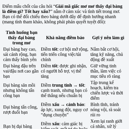
Điểm mấu chốt của câu hỏi “
Giải mã giấc mơ mơ thấy đại bàng
là điềm gì? Tốt hay xấu?
” nằm ở cảm xúc và tình tiết trong mơ.
Bạn có thể đối chiếu theo bảng dưới đây để định hướng nhanh
(mang tính tham khảo, không phải phán quyết tuyệt đối):
Tình huống bạn
thấy đại bàng
Khả năng điềm báo
Gợi ý nên làm gì
trong mơ
Đại bàng bay cao,
Điềm
tốt
: cơ hội mở rộng,
Nắm bắt cơ hội,
sải cánh rộng, bạn
tiến triển công việc/tài
tăng kỹ năng, chủ
cảm thấy bình yên
chính
động đề xuất
Đại bàng đậu trên
Điềm
tốt
: được ghi nhận,
Giữ vững tinh
vai/đậu nơi cao gần
có người hỗ trợ, vị thế
thần, làm việc có
bạn
tăng
mục tiêu rõ ràng
Tập trung kế
Đại bàng săn mồi
Điềm
trung tính → tốt
:
hoạch, kiểm tra
nhưng không tấn
cạnh tranh, nhưng bạn có
chiến lược và thời
công bạn
thể thắng nếu chuẩn bị
điểm
Điềm
xấu → cảnh báo
:
Bình tĩnh, tránh
Đại bàng tấn công,
áp lực, xung đột, nguy cơ
nóng vội, rà soát
rượt đuổi bạn
“đụng chuyện”
rủi ro
Xem lại ranh giới
Điềm
xấu
: cảm giác bị
Bạn bị đại bàng
cá nhân, xử lý
kiểm soát, mất tự do hoặc