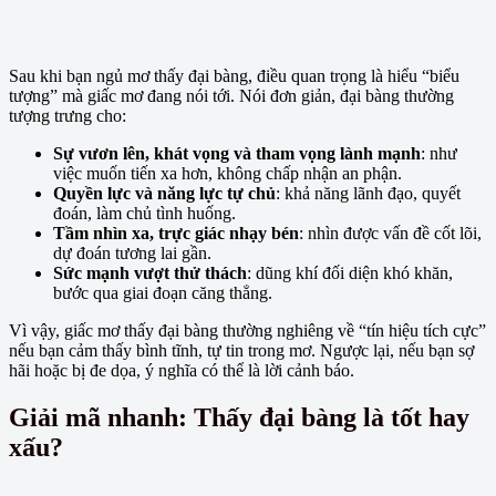
Sau khi bạn ngủ mơ thấy đại bàng, điều quan trọng là hiểu “biểu
tượng” mà giấc mơ đang nói tới. Nói đơn giản, đại bàng thường
tượng trưng cho:
Sự vươn lên, khát vọng và tham vọng lành mạnh
: như
việc muốn tiến xa hơn, không chấp nhận an phận.
Quyền lực và năng lực tự chủ
: khả năng lãnh đạo, quyết
đoán, làm chủ tình huống.
Tầm nhìn xa, trực giác nhạy bén
: nhìn được vấn đề cốt lõi,
dự đoán tương lai gần.
Sức mạnh vượt thử thách
: dũng khí đối diện khó khăn,
bước qua giai đoạn căng thẳng.
Vì vậy, giấc mơ thấy đại bàng thường nghiêng về “tín hiệu tích cực”
nếu bạn cảm thấy bình tĩnh, tự tin trong mơ. Ngược lại, nếu bạn sợ
hãi hoặc bị đe dọa, ý nghĩa có thể là lời cảnh báo.
Giải mã nhanh: Thấy đại bàng là tốt hay
xấu?