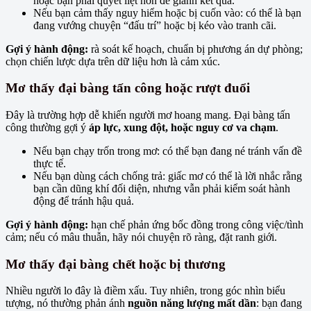
hoặc bạn phải quyết liệt hơn để giành kết quả.
Nếu bạn cảm thấy nguy hiểm hoặc bị cuốn vào: có thể là bạn
đang vướng chuyện “đấu trí” hoặc bị kéo vào tranh cãi.
Gợi ý hành động:
rà soát kế hoạch, chuẩn bị phương án dự phòng;
chọn chiến lược dựa trên dữ liệu hơn là cảm xúc.
Mơ thấy đại bàng tấn công hoặc rượt đuổi
Đây là trường hợp dễ khiến người mơ hoang mang. Đại bàng tấn
công thường gợi ý
áp lực, xung đột, hoặc nguy cơ va chạm
.
Nếu bạn chạy trốn trong mơ: có thể bạn đang né tránh vấn đề
thực tế.
Nếu bạn dùng cách chống trả: giấc mơ có thể là lời nhắc rằng
bạn cần dũng khí đối diện, nhưng vẫn phải kiểm soát hành
động để tránh hậu quả.
Gợi ý hành động:
hạn chế phản ứng bốc đồng trong công việc/tình
cảm; nếu có mâu thuẫn, hãy nói chuyện rõ ràng, đặt ranh giới.
Mơ thấy đại bàng chết hoặc bị thương
Nhiều người lo đây là điềm xấu. Tuy nhiên, trong góc nhìn biểu
tượng, nó thường phản ánh
nguồn năng lượng mất dần
: bạn đang