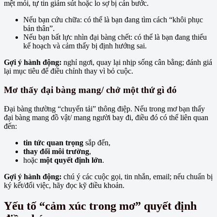
mệt mỏi, tự tin giảm sút hoặc lo sợ bị cản bước.
Nếu bạn cứu chữa: có thể là bạn đang tìm cách “khôi phục
bản thân”.
Nếu bạn bất lực nhìn đại bàng chết: có thể là bạn đang thiếu
kế hoạch và cảm thấy bị định hướng sai.
Gợi ý hành động:
nghỉ ngơi, quay lại nhịp sống cân bằng; đánh giá
lại mục tiêu để điều chỉnh thay vì bỏ cuộc.
Mơ thấy đại bàng mang/ chở một thứ gì đó
Đại bàng thường “chuyển tải” thông điệp. Nếu trong mơ bạn thấy
đại bàng mang đồ vật/ mang người bay đi, điều đó có thể liên quan
đến:
tin tức quan trọng
sắp đến,
thay đổi môi trường
,
hoặc
một quyết định lớn
.
Gợi ý hành động:
chú ý các cuộc gọi, tin nhắn, email; nếu chuẩn bị
ký kết/đổi việc, hãy đọc kỹ điều khoản.
Yếu tố “cảm xúc trong mơ” quyết định