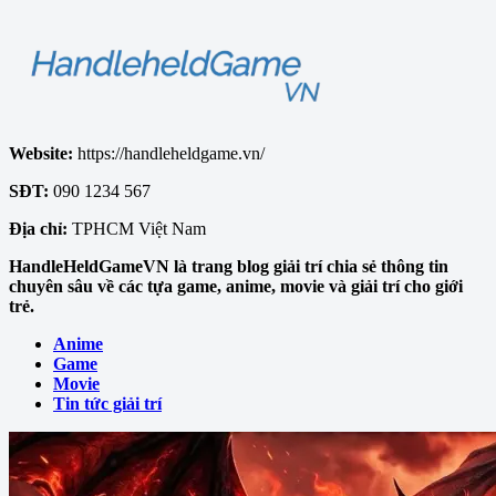
Website:
https://handleheldgame.vn/
SĐT:
090 1234 567
Địa chỉ:
TPHCM Việt Nam
HandleHeldGameVN là trang blog giải trí chia sẻ thông tin
chuyên sâu về các tựa game, anime, movie và giải trí cho giới
trẻ.
Anime
Game
Movie
Tin tức giải trí