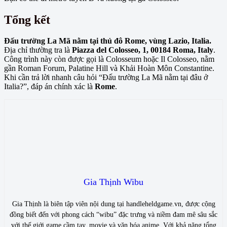
Tổng kết
Đấu trường La Mã nằm tại thủ đô Rome, vùng Lazio, Italia.
Địa chỉ thường tra là
Piazza del Colosseo, 1, 00184 Roma, Italy
.
Công trình này còn được gọi là Colosseum hoặc Il Colosseo, nằm
gần Roman Forum, Palatine Hill và Khải Hoàn Môn Constantine.
Khi cần trả lời nhanh câu hỏi “Đấu trường La Mã nằm tại đâu ở
Italia?”, đáp án chính xác là
Rome
.
Gia Thịnh Wibu
Gia Thịnh là biên tập viên nội dung tại handleheldgame.vn, được cộng
đồng biết đến với phong cách “wibu” đặc trưng và niềm đam mê sâu sắc
với thế giới game cầm tay, movie và văn hóa anime. Với khả năng tổng