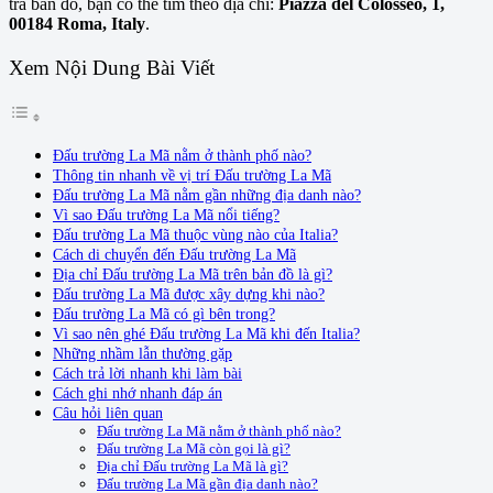
tra bản đồ, bạn có thể tìm theo địa chỉ:
Piazza del Colosseo, 1,
00184 Roma, Italy
.
Xem Nội Dung Bài Viết
Đấu trường La Mã nằm ở thành phố nào?
Thông tin nhanh về vị trí Đấu trường La Mã
Đấu trường La Mã nằm gần những địa danh nào?
Vì sao Đấu trường La Mã nổi tiếng?
Đấu trường La Mã thuộc vùng nào của Italia?
Cách di chuyển đến Đấu trường La Mã
Địa chỉ Đấu trường La Mã trên bản đồ là gì?
Đấu trường La Mã được xây dựng khi nào?
Đấu trường La Mã có gì bên trong?
Vì sao nên ghé Đấu trường La Mã khi đến Italia?
Những nhầm lẫn thường gặp
Cách trả lời nhanh khi làm bài
Cách ghi nhớ nhanh đáp án
Câu hỏi liên quan
Đấu trường La Mã nằm ở thành phố nào?
Đấu trường La Mã còn gọi là gì?
Địa chỉ Đấu trường La Mã là gì?
Đấu trường La Mã gần địa danh nào?