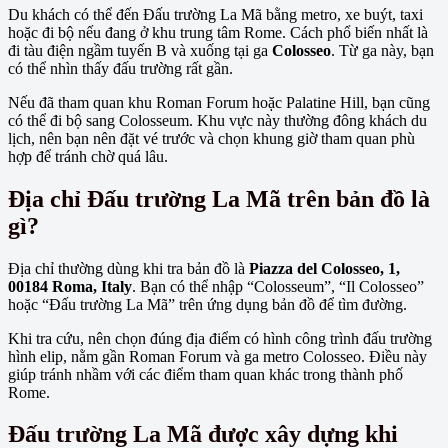
Du khách có thể đến Đấu trường La Mã bằng metro, xe buýt, taxi
hoặc đi bộ nếu đang ở khu trung tâm Rome. Cách phổ biến nhất là
đi tàu điện ngầm tuyến B và xuống tại ga
Colosseo
. Từ ga này, bạn
có thể nhìn thấy đấu trường rất gần.
Nếu đã tham quan khu Roman Forum hoặc Palatine Hill, bạn cũng
có thể đi bộ sang Colosseum. Khu vực này thường đông khách du
lịch, nên bạn nên đặt vé trước và chọn khung giờ tham quan phù
hợp để tránh chờ quá lâu.
Địa chỉ Đấu trường La Mã trên bản đồ là
gì?
Địa chỉ thường dùng khi tra bản đồ là
Piazza del Colosseo, 1,
00184 Roma, Italy
. Bạn có thể nhập “Colosseum”, “Il Colosseo”
hoặc “Đấu trường La Mã” trên ứng dụng bản đồ để tìm đường.
Khi tra cứu, nên chọn đúng địa điểm có hình công trình đấu trường
hình elip, nằm gần Roman Forum và ga metro Colosseo. Điều này
giúp tránh nhầm với các điểm tham quan khác trong thành phố
Rome.
Đấu trường La Mã được xây dựng khi