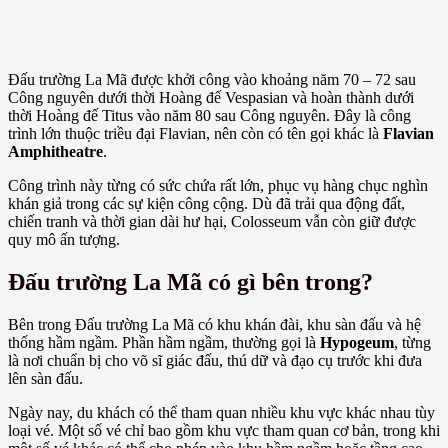
Đấu trường La Mã được khởi công vào khoảng năm 70 – 72 sau
Công nguyên dưới thời Hoàng đế Vespasian và hoàn thành dưới
thời Hoàng đế Titus vào năm 80 sau Công nguyên. Đây là công
trình lớn thuộc triều đại Flavian, nên còn có tên gọi khác là
Flavian
Amphitheatre
.
Công trình này từng có sức chứa rất lớn, phục vụ hàng chục nghìn
khán giả trong các sự kiện công cộng. Dù đã trải qua động đất,
chiến tranh và thời gian dài hư hại, Colosseum vẫn còn giữ được
quy mô ấn tượng.
Đấu trường La Mã có gì bên trong?
Bên trong Đấu trường La Mã có khu khán đài, khu sàn đấu và hệ
thống hầm ngầm. Phần hầm ngầm, thường gọi là
Hypogeum
, từng
là nơi chuẩn bị cho võ sĩ giác đấu, thú dữ và đạo cụ trước khi đưa
lên sàn đấu.
Ngày nay, du khách có thể tham quan nhiều khu vực khác nhau tùy
loại vé. Một số vé chỉ bao gồm khu vực tham quan cơ bản, trong khi