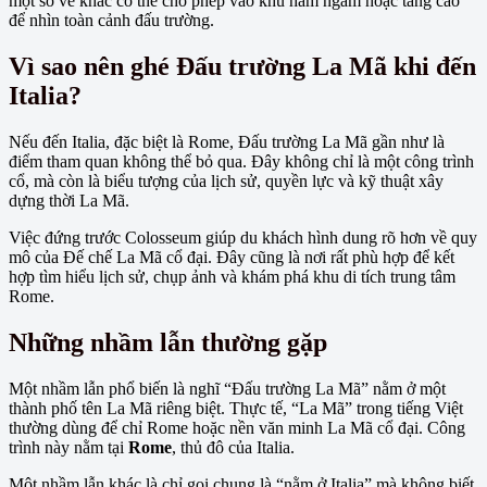
một số vé khác có thể cho phép vào khu hầm ngầm hoặc tầng cao
để nhìn toàn cảnh đấu trường.
Vì sao nên ghé Đấu trường La Mã khi đến
Italia?
Nếu đến Italia, đặc biệt là Rome, Đấu trường La Mã gần như là
điểm tham quan không thể bỏ qua. Đây không chỉ là một công trình
cổ, mà còn là biểu tượng của lịch sử, quyền lực và kỹ thuật xây
dựng thời La Mã.
Việc đứng trước Colosseum giúp du khách hình dung rõ hơn về quy
mô của Đế chế La Mã cổ đại. Đây cũng là nơi rất phù hợp để kết
hợp tìm hiểu lịch sử, chụp ảnh và khám phá khu di tích trung tâm
Rome.
Những nhầm lẫn thường gặp
Một nhầm lẫn phổ biến là nghĩ “Đấu trường La Mã” nằm ở một
thành phố tên La Mã riêng biệt. Thực tế, “La Mã” trong tiếng Việt
thường dùng để chỉ Rome hoặc nền văn minh La Mã cổ đại. Công
trình này nằm tại
Rome
, thủ đô của Italia.
Một nhầm lẫn khác là chỉ gọi chung là “nằm ở Italia” mà không biết