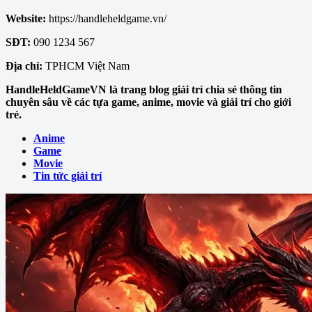
Website:
https://handleheldgame.vn/
SĐT:
090 1234 567
Địa chỉ:
TPHCM Việt Nam
HandleHeldGameVN là trang blog giải trí chia sẻ thông tin
chuyên sâu về các tựa game, anime, movie và giải trí cho giới
trẻ.
Anime
Game
Movie
Tin tức giải trí