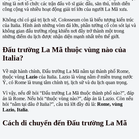
từng là nơi tổ chức các trận đấu võ sĩ giác đấu, săn thú, trình diễn
công cộng và nhiều hoạt động giải trí lớn của người La Mã xưa.
Không chỉ có giá trị lịch sử, Colosseum còn là biểu tượng kiến trúc
của Italia. Hình ảnh những vòm đá lớn, phần tường cổ còn sót lại và
không gian đấu trường rộng khiến nơi đây trở thành một trong
những điểm du lịch được nhận diện mạnh nhất trên thế giới.
Đấu trường La Mã thuộc vùng nào của
Italia?
Về mặt hành chính, Đấu trường La Mã nằm tại thành phố Rome,
thuộc vùng
Lazio
của Italia. Lazio là vùng nằm ở miền trung nước
Ý, có Rome là trung tâm chính trị, lịch sử và du lịch quan trọng.
Vì vậy, nếu đề hỏi “Đấu trường La Mã thuộc thành phố nào?”, đáp
án là Rome. Nếu hỏi “thuộc vùng nào?”, đáp án là Lazio. Còn nếu
hỏi “nằm tại đâu ở Italia?”, câu trả lời đầy đủ là:
Rome, vùng
Lazio, Italia
.
Cách di chuyển đến Đấu trường La Mã