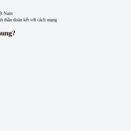
ệt Nam
nh thần đoàn kết với cách mạng
hung?