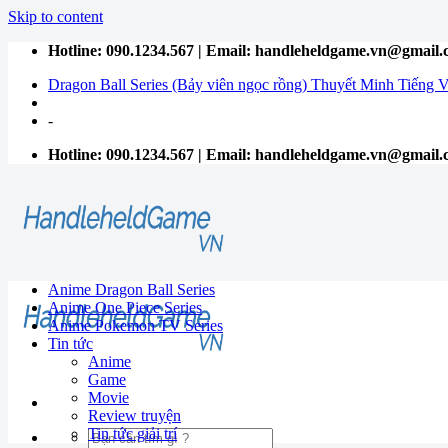
Skip to content
Hotline: 090.1234.567 | Email: handleheldgame.vn@gmail
Dragon Ball Series (Bảy viên ngọc rồng) Thuyết Minh Tiếng V
-
Hotline: 090.1234.567 | Email: handleheldgame.vn@gmail
Anime Dragon Ball Series
Anime One Piece Series
Anime Pokemon TV Series
Tin tức
Anime
Game
Movie
Review truyện
Tin tức giải trí