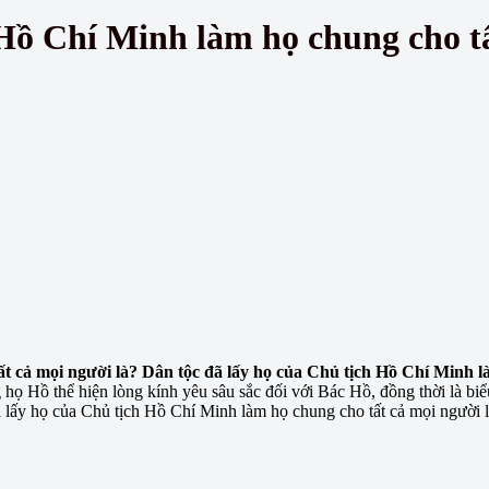
 Hồ Chí Minh làm họ chung cho tấ
t cả mọi người là? Dân tộc đã lấy họ của Chủ tịch Hồ Chí Minh l
họ Hồ thể hiện lòng kính yêu sâu sắc đối với Bác Hồ, đồng thời là biểu
 lấy họ của Chủ tịch Hồ Chí Minh làm họ chung cho tất cả mọi người là