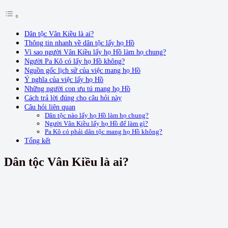
Dân tộc Vân Kiều là ai?
Thông tin nhanh về dân tộc lấy họ Hồ
Vì sao người Vân Kiều lấy họ Hồ làm họ chung?
Người Pa Kô có lấy họ Hồ không?
Nguồn gốc lịch sử của việc mang họ Hồ
Ý nghĩa của việc lấy họ Hồ
Những người con ưu tú mang họ Hồ
Cách trả lời đúng cho câu hỏi này
Câu hỏi liên quan
Dân tộc nào lấy họ Hồ làm họ chung?
Người Vân Kiều lấy họ Hồ để làm gì?
Pa Kô có phải dân tộc mang họ Hồ không?
Tổng kết
Dân tộc Vân Kiều là ai?