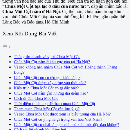
tượng văn hóa đặc sắc của Thủ đô. Nếu cần trả lời ngắn gọn câu hỏi
“Chùa Một Cột tọa lạc ở đâu của nước ta?”
, đáp án chính xác là:
Chùa Một Cột nằm ở Hà Nội
. Cụ thể hơn, chùa nằm trong khu
vực phố Chùa Một Cột/phía sau phố Ông Ích Khiêm, gần quần thể
Lăng Bác và Bảo tàng Hồ Chí Minh.
Xem Nội Dung Bài Viết
Thông tin nhanh về vị trí Chùa Một Cột
Chùa Một Cột nằm ở khu vực nào tại Hà Nội?
Vì sao không nên nhầm Chùa Một Cột với Hoàng thành Thăng
Long?
Chùa Một Cột còn có tên gọi khác là gì?
Chùa Một Cột được xây dựng vào thời nào?
Kiến trúc Chùa Một Cột có gì đặc biệt?
Chùa Một Cột nằm gần những địa điểm nào?
Cách đi đến Chùa Một Cột
Thời điểm thích hợp để tham quan Chùa Một Cột
Tham quan Chùa Một Cột cần lưu ý gì?
Vì sao Chùa Một Cột được xem là biểu tượng của Hà Nội?
Chùa Một Cột có ý nghĩa gì trong văn hóa Việt Nam?
Chùa Một Cột có phải là ngôi chùa có kiến trúc độc đáo không?
Cách trả lời nhanh khi được hỏi