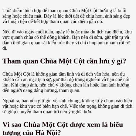
Thời điểm thích hợp để tham quan Chùa Một Cột thường là buổi
sáng hoặc chiều mát. Đây là lúc thời tiết dễ chịu hơn, ánh sáng đẹp
và thuận tiện để kết hợp tham quan các điểm gần đó.
Nếu đi vào ngày cuối tuần, ngày lễ hoặc mùa du lịch cao điểm, khu
vực quanh chùa có thể đông khách. Bạn nên đi sớm, giữ trật tự và
dành thời gian quan sát kiến trúc thay vì chỉ chụp ảnh nhanh rồi rời
đi.
Tham quan Chùa Một Cột cần lưu ý gì?
Chùa Một Cột là không gian tâm linh và di tích văn hóa, nên du
khách cần ăn mặc lịch sự, giữ thái độ trang nghiêm và hạn chế nói
lớn. Khi chụp ảnh, nên chú ý không chen lấn hoặc làm ảnh hưởng
đến người đang dâng hương, tham quan.
Ngoài ra, bạn nên giữ gìn vệ sinh chung, không tự ý chạm vào hiện
vật hoặc khu vực có biển hạn chế. Việc tôn trọng không gian di tích
sẽ giúp chuyến tham quan trở nên ý nghĩa hơn.
Vì sao Chùa Một Cột được xem là biểu
tượng của Hà Nội?