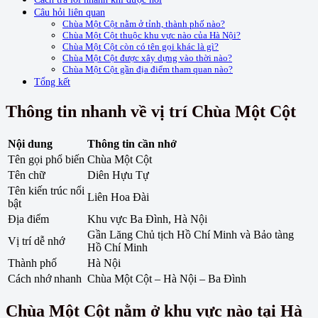
Câu hỏi liên quan
Chùa Một Cột nằm ở tỉnh, thành phố nào?
Chùa Một Cột thuộc khu vực nào của Hà Nội?
Chùa Một Cột còn có tên gọi khác là gì?
Chùa Một Cột được xây dựng vào thời nào?
Chùa Một Cột gần địa điểm tham quan nào?
Tổng kết
Thông tin nhanh về vị trí Chùa Một Cột
Nội dung
Thông tin cần nhớ
Tên gọi phổ biến
Chùa Một Cột
Tên chữ
Diên Hựu Tự
Tên kiến trúc nổi
Liên Hoa Đài
bật
Địa điểm
Khu vực Ba Đình, Hà Nội
Gần Lăng Chủ tịch Hồ Chí Minh và Bảo tàng
Vị trí dễ nhớ
Hồ Chí Minh
Thành phố
Hà Nội
Cách nhớ nhanh
Chùa Một Cột – Hà Nội – Ba Đình
Chùa Một Cột nằm ở khu vực nào tại Hà