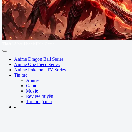
Thiết kế bởi HandleHeld Game
Anime Dragon Ball Series
Anime One Piece Series
Anime Pokemon TV Series
Tin tức
Anime
Game
Movie
Review truyện
Tin tức giải trí
-