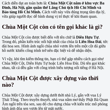
Cách diễn đạt an toàn hơn là:
Chùa Một Cột nằm ở khu vực Ba
Đình, Hà Nội, gần quần thể Lăng Chủ tịch Hồ Chí Minh và
Bảo tàng Hồ Chí Minh.
Cách viết này vừa đúng trọng tâm địa lý,
vừa giúp người đọc dễ hình dung vị trí thực tế khi tham quan.
Chùa Một Cột còn có tên gọi khác là gì?
Chùa Một Cột còn được biết đến với tên chữ là
Diên Hựu Tự
.
Trong đó, phần kiến trúc nổi bật nhất của chùa là
Liên Hoa Đài
, tức
đài hoa sen. Hình ảnh ngôi chùa nhỏ vươn lên trên một cột đá giữa
hồ nước khiến công trình trở nên đặc biệt và dễ nhận diện.
Vì vậy, khi tìm kiếm thông tin, bạn có thể gặp nhiều cách gọi như
Chùa Một Cột, Diên Hựu Tự hoặc Liên Hoa Đài. Dù tên gọi khác
nhau, tất cả đều gắn với công trình biểu tượng nổi tiếng ở Hà Nội.
Chùa Một Cột được xây dựng vào thời
nào?
Chùa Một Cột được xây dựng dưới thời nhà Lý, gắn với vua Lý
Thái Tông. Theo truyền thuyết, nhà vua nằm mơ thấy Phật Bà Quan
Âm ngồi trên tòa sen, sau đó cho dựng chùa với kiến trúc mô phỏng
hình ảnh đóa sen vươn lên từ mặt nước.