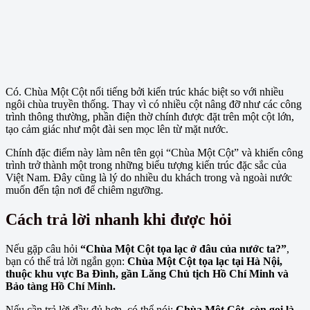
Có. Chùa Một Cột nổi tiếng bởi kiến trúc khác biệt so với nhiều
ngôi chùa truyền thống. Thay vì có nhiều cột nâng đỡ như các công
trình thông thường, phần điện thờ chính được đặt trên một cột lớn,
tạo cảm giác như một đài sen mọc lên từ mặt nước.
Chính đặc điểm này làm nên tên gọi “Chùa Một Cột” và khiến công
trình trở thành một trong những biểu tượng kiến trúc đặc sắc của
Việt Nam. Đây cũng là lý do nhiều du khách trong và ngoài nước
muốn đến tận nơi để chiêm ngưỡng.
Cách trả lời nhanh khi được hỏi
Nếu gặp câu hỏi
“Chùa Một Cột tọa lạc ở đâu của nước ta?”
,
bạn có thể trả lời ngắn gọn:
Chùa Một Cột tọa lạc tại Hà Nội,
thuộc khu vực Ba Đình, gần Lăng Chủ tịch Hồ Chí Minh và
Bảo tàng Hồ Chí Minh.
Nếu cần trả lời đầy đủ hơn, có thể nói:
Chùa Một Cột, còn gọi là