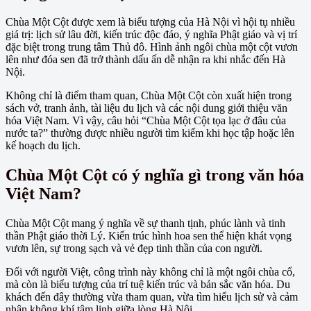
Chùa Một Cột được xem là biểu tượng của Hà Nội vì hội tụ nhiều
giá trị: lịch sử lâu đời, kiến trúc độc đáo, ý nghĩa Phật giáo và vị trí
đặc biệt trong trung tâm Thủ đô. Hình ảnh ngôi chùa một cột vươn
lên như đóa sen đã trở thành dấu ấn dễ nhận ra khi nhắc đến Hà
Nội.
Không chỉ là điểm tham quan, Chùa Một Cột còn xuất hiện trong
sách vở, tranh ảnh, tài liệu du lịch và các nội dung giới thiệu văn
hóa Việt Nam. Vì vậy, câu hỏi “Chùa Một Cột tọa lạc ở đâu của
nước ta?” thường được nhiều người tìm kiếm khi học tập hoặc lên
kế hoạch du lịch.
Chùa Một Cột có ý nghĩa gì trong văn hóa
Việt Nam?
Chùa Một Cột mang ý nghĩa về sự thanh tịnh, phúc lành và tinh
thần Phật giáo thời Lý. Kiến trúc hình hoa sen thể hiện khát vọng
vươn lên, sự trong sạch và vẻ đẹp tinh thần của con người.
Đối với người Việt, công trình này không chỉ là một ngôi chùa cổ,
mà còn là biểu tượng của trí tuệ kiến trúc và bản sắc văn hóa. Du
khách đến đây thường vừa tham quan, vừa tìm hiểu lịch sử và cảm
nhận không khí tâm linh giữa lòng Hà Nội.