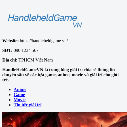
Website:
https://handleheldgame.vn/
SĐT:
090 1234 567
Địa chỉ:
TPHCM Việt Nam
HandleHeldGameVN là trang blog giải trí chia sẻ thông tin
chuyên sâu về các tựa game, anime, movie và giải trí cho giới
trẻ.
Anime
Game
Movie
Tin tức giải trí