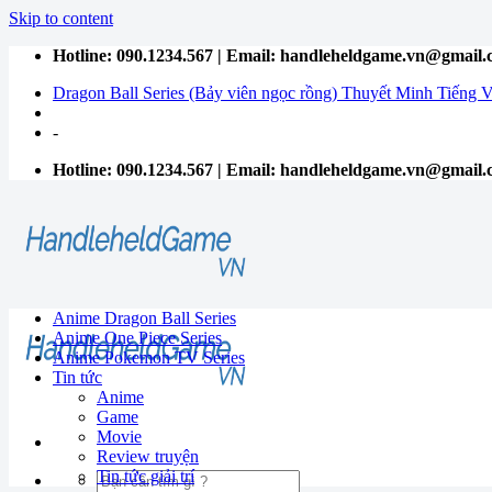
Skip to content
Hotline: 090.1234.567 | Email: handleheldgame.vn@gmail
Dragon Ball Series (Bảy viên ngọc rồng) Thuyết Minh Tiếng V
-
Hotline: 090.1234.567 | Email: handleheldgame.vn@gmail
Anime Dragon Ball Series
Anime One Piece Series
Anime Pokemon TV Series
Tin tức
Anime
Game
Movie
Review truyện
Tin tức giải trí