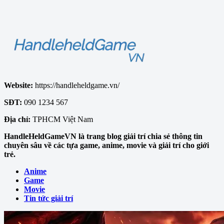
Website:
https://handleheldgame.vn/
SĐT:
090 1234 567
Địa chỉ:
TPHCM Việt Nam
HandleHeldGameVN là trang blog giải trí chia sẻ thông tin
chuyên sâu về các tựa game, anime, movie và giải trí cho giới
trẻ.
Anime
Game
Movie
Tin tức giải trí