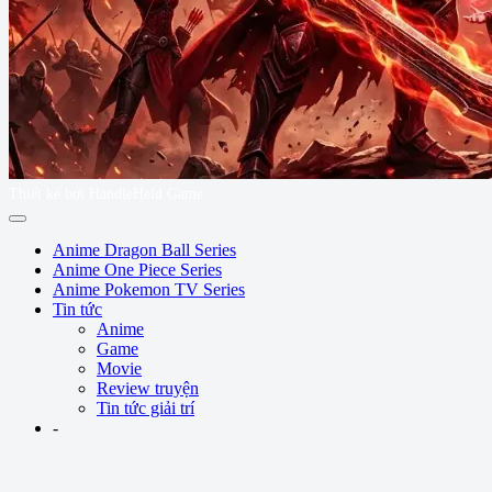
Thiết kế bởi HandleHeld Game
Anime Dragon Ball Series
Anime One Piece Series
Anime Pokemon TV Series
Tin tức
Anime
Game
Movie
Review truyện
Tin tức giải trí
-