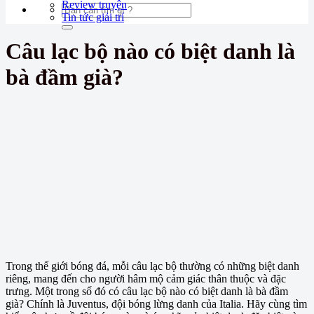
Review truyện
Tin tức giải trí
Câu lạc bộ nào có biệt danh là
bà đầm già?
Trong thế giới bóng đá, mỗi câu lạc bộ thường có những biệt danh
riêng, mang đến cho người hâm mộ cảm giác thân thuộc và đặc
trưng. Một trong số đó có câu lạc bộ nào có biệt danh là bà đầm
già? Chính là Juventus, đội bóng lừng danh của Italia. Hãy cùng tìm