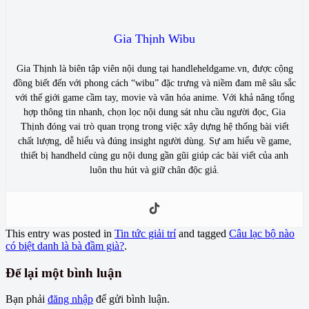
Gia Thịnh Wibu
Gia Thịnh là biên tập viên nội dung tại handleheldgame.vn, được cộng
đồng biết đến với phong cách “wibu” đặc trưng và niềm đam mê sâu sắc
với thế giới game cầm tay, movie và văn hóa anime. Với khả năng tổng
hợp thông tin nhanh, chọn lọc nội dung sát nhu cầu người đọc, Gia
Thịnh đóng vai trò quan trọng trong việc xây dựng hệ thống bài viết
chất lượng, dễ hiểu và đúng insight người dùng. Sự am hiểu về game,
thiết bị handheld cùng gu nội dung gần gũi giúp các bài viết của anh
luôn thu hút và giữ chân độc giả.
This entry was posted in
Tin tức giải trí
and tagged
Câu lạc bộ nào
có biệt danh là bà đầm già?
.
Để lại một bình luận
Bạn phải
đăng nhập
để gửi bình luận.