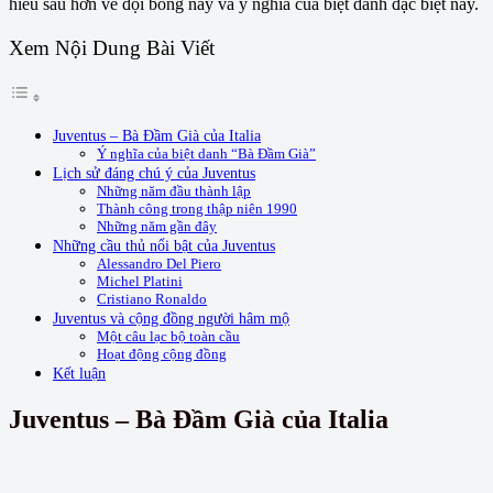
hiểu sâu hơn về đội bóng này và ý nghĩa của biệt danh đặc biệt này.
Xem Nội Dung Bài Viết
Juventus – Bà Đầm Già của Italia
Ý nghĩa của biệt danh “Bà Đầm Già”
Lịch sử đáng chú ý của Juventus
Những năm đầu thành lập
Thành công trong thập niên 1990
Những năm gần đây
Những cầu thủ nổi bật của Juventus
Alessandro Del Piero
Michel Platini
Cristiano Ronaldo
Juventus và cộng đồng người hâm mộ
Một câu lạc bộ toàn cầu
Hoạt động cộng đồng
Kết luận
Juventus – Bà Đầm Già của Italia