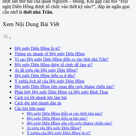
lược lần thứ hai của quân Nguyên – Mông. Khi gặp câu hỏi “Hội
nghị Diên Hồng được tổ chức vào thời kỳ nào?”, đáp án ngắn gọn
cần nhớ là
thời nhà Trần
.
Xem Nội Dung Bài Viết
Hội nghị Diên Hồng là gì?
Thông tin nhanh về Hội nghị Diên Hồng
Vì sao Hội nghị Diên Hồng diễn ra vào thời nhà Trần?
Hội nghị Diên Hồng được tổ chức để làm gì?
Ai đã triệu tập Hội nghị Diên Hồng?
Hội nghị Diên Hồng diễn ra ở đâu?
Ý nghĩa lịch sử của Hội nghị Diên Hồng
Hội nghị Diên Hồng liên quan đến cuộc kháng chiến nào?
Phân biệt Hội nghị Diên Hồng và Hội nghị Bình Than
Cách trả lời nhanh khi làm bài
Cách ghi nhớ nhanh đáp án
Câu hỏi liên quan
Hội nghị Diên Hồng diễn ra vào thời nhà nào?
Hội nghị Diên Hồng diễn ra khi nào?
Hội nghị Diên Hồng gắn với cuộc kháng chiến nào?
Ai triệu tập Hội nghị Diên Hồng?
Ý nghĩa của Hội nghị Diên Hồng là gì?