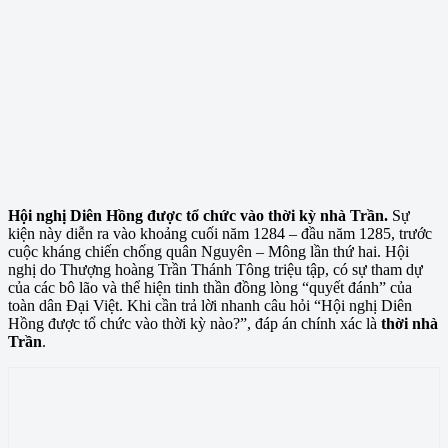
Hội nghị Diên Hồng được tổ chức vào thời kỳ nhà Trần.
Sự
kiện này diễn ra vào khoảng cuối năm 1284 – đầu năm 1285, trước
cuộc kháng chiến chống quân Nguyên – Mông lần thứ hai. Hội
nghị do Thượng hoàng Trần Thánh Tông triệu tập, có sự tham dự
của các bô lão và thể hiện tinh thần đồng lòng “quyết đánh” của
toàn dân Đại Việt. Khi cần trả lời nhanh câu hỏi “Hội nghị Diên
Hồng được tổ chức vào thời kỳ nào?”, đáp án chính xác là
thời nhà
Trần
.