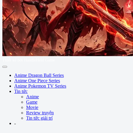
Thiết kế bởi HandleHeld Game
Anime Dragon Ball Series
Anime One Piece Series
Anime Pokemon TV Series
Tin tức
Anime
Game
Movie
Review truyện
Tin tức giải trí
-