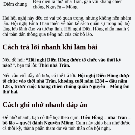
Đều diễn ra thời nhà Trần, gắn với kháng chiến
Điểm chung
chống Nguyên – Mông
Hai hội nghị này đều có vai trò quan trọng, nhưng không nên nhầm
lẫn. Hội nghị Bình Than thiên về bàn kế sách quân sự trong nội bộ
tầng lớp lãnh đạo và tướng lĩnh. Hội nghị Diên Hồng nhấn mạnh ý
chí toàn dân thông qua tiếng nói của các bô lão.
Cách trả lời nhanh khi làm bài
Nếu đề hỏi:
“Hội nghị Diên Hồng được tổ chức vào thời kỳ
nào?”
, bạn trả lời:
Thời nhà Trần.
Nếu cần viết đầy đủ hơn, có thể trả lời:
Hội nghị Diên Hồng được
tổ chức vào thời nhà Trần, khoảng cuối năm 1284 – đầu năm
1285, trước cuộc kháng chiến chống quân Nguyên – Mông lần
thứ hai.
Cách ghi nhớ nhanh đáp án
Để nhớ nhanh, bạn có thể học theo cụm:
Diên Hồng – nhà Trần –
bô lão – quyết đánh Nguyên Mông
. Cụm này giúp bạn nhớ được
cả thời kỳ, thành phần tham dự và tinh thần của hội nghị.