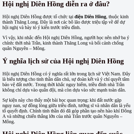
Hội nghị Diên Hồng diễn ra ở đâu?
Hội nghị Diên Hồng được tổ chức tại
điện Diên Hồng
, thuộc kinh
thành Thăng Long. Đây là nơi các bô lão được triệu tập về để dự
hội nghị và bày tỏ ý kiến trước triều đình.
Vì vậy, khi nhắc đến Hội nghị Diên Hồng, người học nên nhớ ba ý
chính: thời nhà Trần, kinh thành Thăng Long và bối cảnh chống
quân Nguyên – Mông.
Ý nghĩa lịch sử của Hội nghị Diên Hồng
Hội nghị Diên Hồng có ý nghĩa rất lớn trong lịch sử Việt Nam. Đây
là biểu tượng cho tinh thần dân chủ, sự đoàn kết và ý chí quyết tâm
bảo vệ đất nước. Trong thời khắc nguy hiểm, triều đình nhà Trần
không chỉ dựa vào quân đội, mà còn dựa vào sức mạnh toàn dân.
Sự kiện này cho thấy một bài học quan trọng: khi đất nước gặp
nguy nan, sự đồng lòng giữa triều đình, tướng sĩ và nhân dân là yếu
tố quyết định. Chính tinh thần đó đã góp phần tạo nên hào khí Đông
A và những chiến thắng lớn của nhà Trần trước quân Nguyên –
Mông.