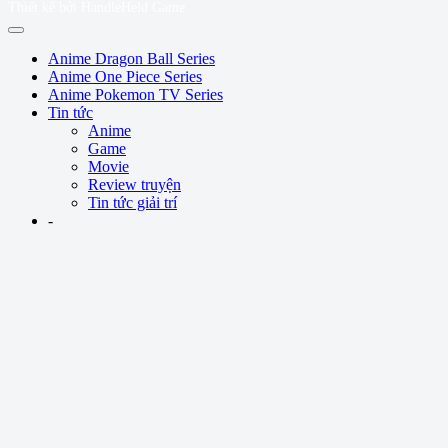
Thiết kế bởi HandleHeld Game
Anime Dragon Ball Series
Anime One Piece Series
Anime Pokemon TV Series
Tin tức
Anime
Game
Movie
Review truyện
Tin tức giải trí
-