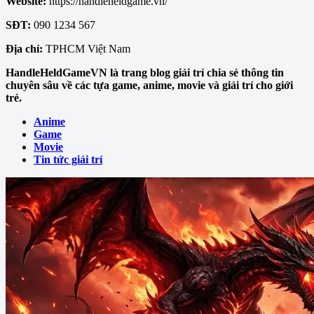
Website:
https://handleheldgame.vn/
SĐT:
090 1234 567
Địa chỉ:
TPHCM Việt Nam
HandleHeldGameVN là trang blog giải trí chia sẻ thông tin
chuyên sâu về các tựa game, anime, movie và giải trí cho giới
trẻ.
Anime
Game
Movie
Tin tức giải trí