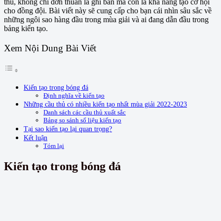
thủ, không chỉ đơn thuần là ghi bàn mà còn là khả năng tạo cơ hội
cho đồng đội. Bài viết này sẽ cung cấp cho bạn cái nhìn sâu sắc về
những ngôi sao hàng đầu trong mùa giải và ai đang dẫn đầu trong
bảng kiến tạo.
Xem Nội Dung Bài Viết
Kiến tạo trong bóng đá
Định nghĩa về kiến tạo
Những cầu thủ có nhiều kiến tạo nhất mùa giải 2022-2023
Danh sách các cầu thủ xuất sắc
Bảng so sánh số liệu kiến tạo
Tại sao kiến tạo lại quan trọng?
Kết luận
Tóm lại
Kiến tạo trong bóng đá