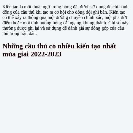
Kiến tạo là một thuật ngữ trong bóng đá, được sử dụng để chỉ hành
động của cầu thủ khi tạo ra cơ hội cho đồng đội ghi bàn. Kiến tạo
có thể xảy ra thông qua một đường chuyền chính xác, một pha dứt
điểm hoặc một tình huống bóng cắt ngang khung thành. Chỉ số này
thường được ghi lại và sử dụng để đánh giá sự đóng góp của cầu
thủ trong trận đấu.
Những cầu thủ có nhiều kiến tạo nhất
mùa giải 2022-2023