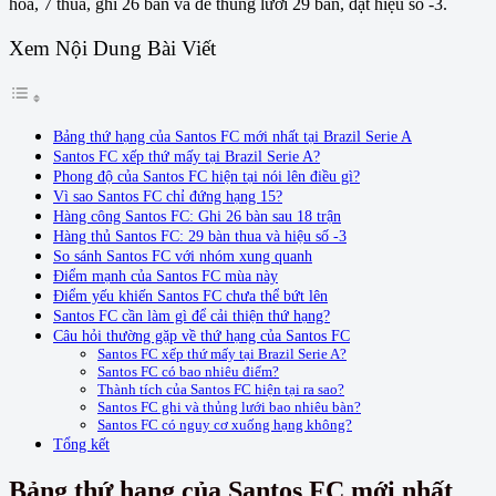
hòa, 7 thua, ghi 26 bàn và để thủng lưới 29 bàn, đạt hiệu số -3.
Xem Nội Dung Bài Viết
Bảng thứ hạng của Santos FC mới nhất tại Brazil Serie A
Santos FC xếp thứ mấy tại Brazil Serie A?
Phong độ của Santos FC hiện tại nói lên điều gì?
Vì sao Santos FC chỉ đứng hạng 15?
Hàng công Santos FC: Ghi 26 bàn sau 18 trận
Hàng thủ Santos FC: 29 bàn thua và hiệu số -3
So sánh Santos FC với nhóm xung quanh
Điểm mạnh của Santos FC mùa này
Điểm yếu khiến Santos FC chưa thể bứt lên
Santos FC cần làm gì để cải thiện thứ hạng?
Câu hỏi thường gặp về thứ hạng của Santos FC
Santos FC xếp thứ mấy tại Brazil Serie A?
Santos FC có bao nhiêu điểm?
Thành tích của Santos FC hiện tại ra sao?
Santos FC ghi và thủng lưới bao nhiêu bàn?
Santos FC có nguy cơ xuống hạng không?
Tổng kết
Bảng thứ hạng của Santos FC mới nhất