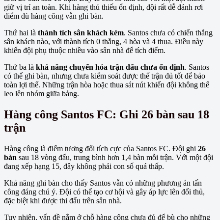
giữ vị trí an toàn. Khi hàng thủ thiếu ổn định, đội rất dễ đánh rơi
điểm dù hàng công vẫn ghi bàn.
Thứ hai là
thành tích sân khách kém
. Santos chưa có chiến thắng
sân khách nào, với thành tích 0 thắng, 4 hòa và 4 thua. Điều này
khiến đội phụ thuộc nhiều vào sân nhà để tích điểm.
Thứ ba là
khả năng chuyển hóa trận đấu chưa ổn định
. Santos
có thể ghi bàn, nhưng chưa kiểm soát được thế trận đủ tốt để bảo
toàn lợi thế. Những trận hòa hoặc thua sát nút khiến đội không thể
leo lên nhóm giữa bảng.
Hàng công Santos FC: Ghi 26 bàn sau 18
trận
Hàng công là điểm tương đối tích cực của Santos FC. Đội ghi
26
bàn
sau 18 vòng đấu, trung bình hơn 1,4 bàn mỗi trận. Với một đội
đang xếp hạng 15, đây không phải con số quá thấp.
Khả năng ghi bàn cho thấy Santos vẫn có những phương án tấn
công đáng chú ý. Đội có thể tạo cơ hội và gây áp lực lên đối thủ,
đặc biệt khi được thi đấu trên sân nhà.
Tuy nhiên, vấn đề nằm ở chỗ hàng công chưa đủ để bù cho những