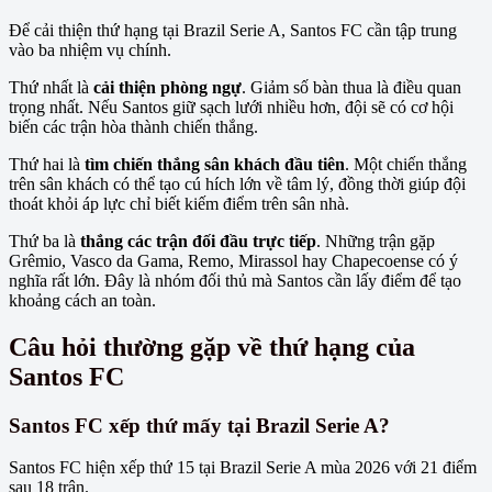
Để cải thiện thứ hạng tại Brazil Serie A, Santos FC cần tập trung
vào ba nhiệm vụ chính.
Thứ nhất là
cải thiện phòng ngự
. Giảm số bàn thua là điều quan
trọng nhất. Nếu Santos giữ sạch lưới nhiều hơn, đội sẽ có cơ hội
biến các trận hòa thành chiến thắng.
Thứ hai là
tìm chiến thắng sân khách đầu tiên
. Một chiến thắng
trên sân khách có thể tạo cú hích lớn về tâm lý, đồng thời giúp đội
thoát khỏi áp lực chỉ biết kiếm điểm trên sân nhà.
Thứ ba là
thắng các trận đối đầu trực tiếp
. Những trận gặp
Grêmio, Vasco da Gama, Remo, Mirassol hay Chapecoense có ý
nghĩa rất lớn. Đây là nhóm đối thủ mà Santos cần lấy điểm để tạo
khoảng cách an toàn.
Câu hỏi thường gặp về thứ hạng của
Santos FC
Santos FC xếp thứ mấy tại Brazil Serie A?
Santos FC hiện xếp thứ 15 tại Brazil Serie A mùa 2026 với 21 điểm
sau 18 trận.