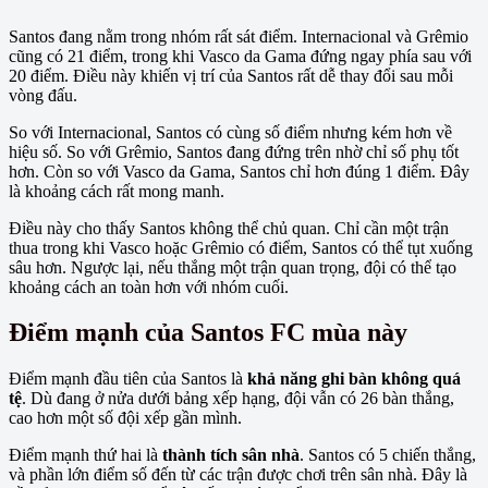
Santos đang nằm trong nhóm rất sát điểm. Internacional và Grêmio
cũng có 21 điểm, trong khi Vasco da Gama đứng ngay phía sau với
20 điểm. Điều này khiến vị trí của Santos rất dễ thay đổi sau mỗi
vòng đấu.
So với Internacional, Santos có cùng số điểm nhưng kém hơn về
hiệu số. So với Grêmio, Santos đang đứng trên nhờ chỉ số phụ tốt
hơn. Còn so với Vasco da Gama, Santos chỉ hơn đúng 1 điểm. Đây
là khoảng cách rất mong manh.
Điều này cho thấy Santos không thể chủ quan. Chỉ cần một trận
thua trong khi Vasco hoặc Grêmio có điểm, Santos có thể tụt xuống
sâu hơn. Ngược lại, nếu thắng một trận quan trọng, đội có thể tạo
khoảng cách an toàn hơn với nhóm cuối.
Điểm mạnh của Santos FC mùa này
Điểm mạnh đầu tiên của Santos là
khả năng ghi bàn không quá
tệ
. Dù đang ở nửa dưới bảng xếp hạng, đội vẫn có 26 bàn thắng,
cao hơn một số đội xếp gần mình.
Điểm mạnh thứ hai là
thành tích sân nhà
. Santos có 5 chiến thắng,
và phần lớn điểm số đến từ các trận được chơi trên sân nhà. Đây là