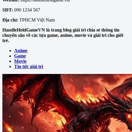
SĐT:
090 1234 567
Địa chỉ:
TPHCM Việt Nam
HandleHeldGameVN là trang blog giải trí chia sẻ thông tin
chuyên sâu về các tựa game, anime, movie và giải trí cho giới
trẻ.
Anime
Game
Movie
Tin tức giải trí