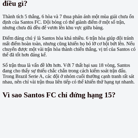
điều gì?
Thành tích 5 thắng, 6 hòa và 7 thua phản ánh một mùa giải chưa ổn
định của Santos FC. Đội bóng có thể giành điểm ở một số trận,
nhưng chưa đủ đều để vươn lên khu vực giữa bảng.
Điểm đáng chú ý là Santos hòa khá nhiều. 6 trận hòa giúp đội tránh
mất điểm hoàn toàn, nhưng cũng khiến họ bỏ lỡ cơ hội bứt lên. Nếu
chuyển được một vài trận hòa thành chiến thắng, vị trí của Santos có
thể đã tốt hơn đáng kể.
Số trận thua là vấn đề lớn hơn. Với 7 thất bại sau 18 vòng, Santos
đang cho thấy sự thiếu chắc chắn trong cách kiểm soát trận đấu.
Trong Brazil Serie A, các đội ở nhóm cuối thường cạnh tranh rất sát
nhau, nên chỉ vài trận thua liên tiếp có thể khiến thứ hạng tụt nhanh.
Vì sao Santos FC chỉ đứng hạng 15?