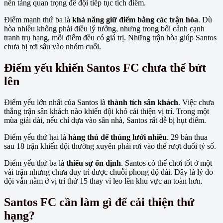
nền tảng quan trọng để đội tiếp tục tích điểm.
Điểm mạnh thứ ba là
khả năng giữ điểm bằng các trận hòa
. Dù
hòa nhiều không phải điều lý tưởng, nhưng trong bối cảnh cạnh
tranh trụ hạng, mỗi điểm đều có giá trị. Những trận hòa giúp Santos
chưa bị rơi sâu vào nhóm cuối.
Điểm yếu khiến Santos FC chưa thể bứt
lên
Điểm yếu lớn nhất của Santos là
thành tích sân khách
. Việc chưa
thắng trận sân khách nào khiến đội khó cải thiện vị trí. Trong một
mùa giải dài, nếu chỉ dựa vào sân nhà, Santos rất dễ bị hụt điểm.
Điểm yếu thứ hai là
hàng thủ để thủng lưới nhiều
. 29 bàn thua
sau 18 trận khiến đội thường xuyên phải rơi vào thế rượt đuổi tỷ số.
Điểm yếu thứ ba là
thiếu sự ổn định
. Santos có thể chơi tốt ở một
vài trận nhưng chưa duy trì được chuỗi phong độ dài. Đây là lý do
đội vẫn nằm ở vị trí thứ 15 thay vì leo lên khu vực an toàn hơn.
Santos FC cần làm gì để cải thiện thứ
hạng?