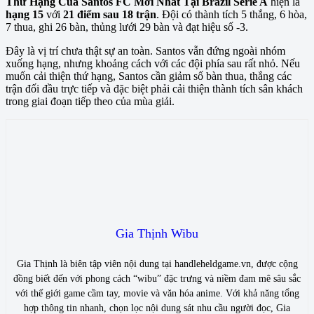
Thứ Hạng Của Santos FC Mới Nhất Tại Brazil Serie A
hiện là
hạng 15
với
21 điểm sau 18 trận
. Đội có thành tích 5 thắng, 6 hòa,
7 thua, ghi 26 bàn, thủng lưới 29 bàn và đạt hiệu số -3.
Đây là vị trí chưa thật sự an toàn. Santos vẫn đứng ngoài nhóm
xuống hạng, nhưng khoảng cách với các đội phía sau rất nhỏ. Nếu
muốn cải thiện thứ hạng, Santos cần giảm số bàn thua, thắng các
trận đối đầu trực tiếp và đặc biệt phải cải thiện thành tích sân khách
trong giai đoạn tiếp theo của mùa giải.
Gia Thịnh Wibu
Gia Thịnh là biên tập viên nội dung tại handleheldgame.vn, được cộng
đồng biết đến với phong cách “wibu” đặc trưng và niềm đam mê sâu sắc
với thế giới game cầm tay, movie và văn hóa anime. Với khả năng tổng
hợp thông tin nhanh, chọn lọc nội dung sát nhu cầu người đọc, Gia