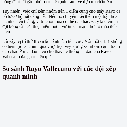
bóng đã ở rất gần nhóm có thể cạnh tranh vé dự cúp châu Âu.
Tuy nhiên, việc chỉ kém nhóm trên 1 điểm cũng cho thấy Rayo đã
bỏ lỡ cơ hội rất đáng tiếc. Nếu họ chuyển hóa thêm một trận hòa
thành chiến thắng, vị trí cuối mùa có thể đã khác. Đây là điểm mà
đội bóng cần cải thiện nếu muốn vươn lên mạnh hơn ở mùa tiếp
theo.
Dù vậy, vị trí thứ 8 vẫn là thành tích tích cực. Với một CLB không
có tiềm lực tài chính quá vượt trội, việc đứng sát nhóm cạnh tranh
cúp châu Âu là dấu hiệu cho thấy hệ thống thi đấu của Rayo
Vallecano đang có hiệu quả.
So sánh Rayo Vallecano với các đội xếp
quanh mình