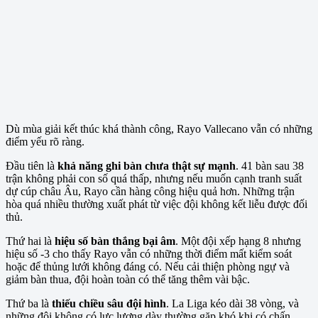
Dù mùa giải kết thúc khá thành công, Rayo Vallecano vẫn có những
điểm yếu rõ ràng.
Đầu tiên là
khả năng ghi bàn chưa thật sự mạnh
. 41 bàn sau 38
trận không phải con số quá thấp, nhưng nếu muốn cạnh tranh suất
dự cúp châu Âu, Rayo cần hàng công hiệu quả hơn. Những trận
hòa quá nhiều thường xuất phát từ việc đội không kết liễu được đối
thủ.
Thứ hai là
hiệu số bàn thắng bại âm
. Một đội xếp hạng 8 nhưng
hiệu số -3 cho thấy Rayo vẫn có những thời điểm mất kiểm soát
hoặc để thủng lưới không đáng có. Nếu cải thiện phòng ngự và
giảm bàn thua, đội hoàn toàn có thể tăng thêm vài bậc.
Thứ ba là
thiếu chiều sâu đội hình
. La Liga kéo dài 38 vòng, và
những đội không có lực lượng dày thường gặp khó khi có chấn