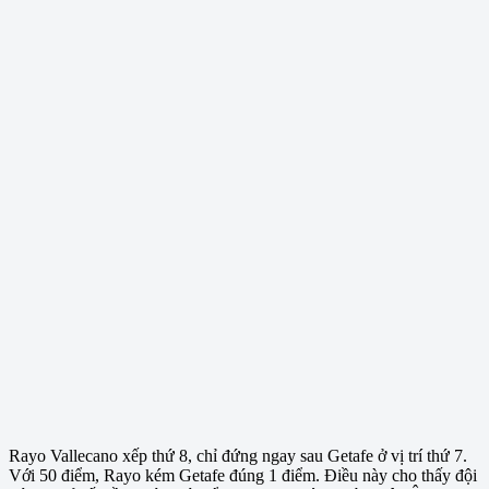
Rayo Vallecano xếp thứ 8, chỉ đứng ngay sau Getafe ở vị trí thứ 7.
Với 50 điểm, Rayo kém Getafe đúng 1 điểm. Điều này cho thấy đội