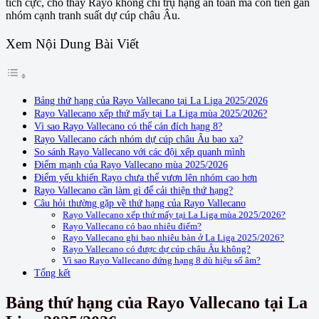
tích cực, cho thấy Rayo không chỉ trụ hạng an toàn mà còn tiến gần
nhóm cạnh tranh suất dự cúp châu Âu.
Xem Nội Dung Bài Viết
Bảng thứ hạng của Rayo Vallecano tại La Liga 2025/2026
Rayo Vallecano xếp thứ mấy tại La Liga mùa 2025/2026?
Vì sao Rayo Vallecano có thể cán đích hạng 8?
Rayo Vallecano cách nhóm dự cúp châu Âu bao xa?
So sánh Rayo Vallecano với các đội xếp quanh mình
Điểm mạnh của Rayo Vallecano mùa 2025/2026
Điểm yếu khiến Rayo chưa thể vươn lên nhóm cao hơn
Rayo Vallecano cần làm gì để cải thiện thứ hạng?
Câu hỏi thường gặp về thứ hạng của Rayo Vallecano
Rayo Vallecano xếp thứ mấy tại La Liga mùa 2025/2026?
Rayo Vallecano có bao nhiêu điểm?
Rayo Vallecano ghi bao nhiêu bàn ở La Liga 2025/2026?
Rayo Vallecano có được dự cúp châu Âu không?
Vì sao Rayo Vallecano đứng hạng 8 dù hiệu số âm?
Tổng kết
Bảng thứ hạng của Rayo Vallecano tại La