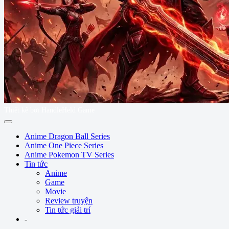
Thiết kế bởi HandleHeld Game
Anime Dragon Ball Series
Anime One Piece Series
Anime Pokemon TV Series
Tin tức
Anime
Game
Movie
Review truyện
Tin tức giải trí
-