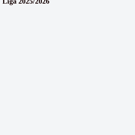
Liga 2025/2026