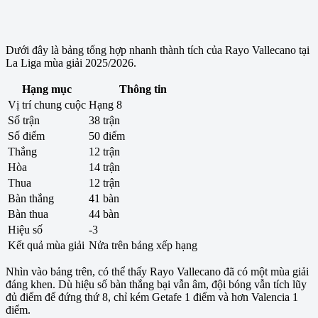
Dưới đây là bảng tổng hợp nhanh thành tích của Rayo Vallecano tại
La Liga mùa giải 2025/2026.
Hạng mục
Thông tin
Vị trí chung cuộc
Hạng 8
Số trận
38 trận
Số điểm
50 điểm
Thắng
12 trận
Hòa
14 trận
Thua
12 trận
Bàn thắng
41 bàn
Bàn thua
44 bàn
Hiệu số
-3
Kết quả mùa giải
Nửa trên bảng xếp hạng
Nhìn vào bảng trên, có thể thấy Rayo Vallecano đã có một mùa giải
đáng khen. Dù hiệu số bàn thắng bại vẫn âm, đội bóng vẫn tích lũy
đủ điểm để đứng thứ 8, chỉ kém Getafe 1 điểm và hơn Valencia 1
điểm.