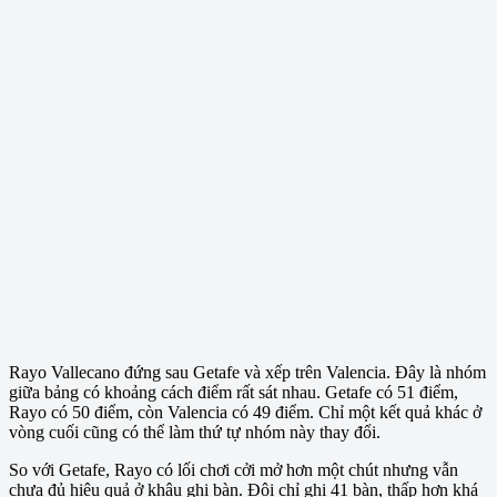
Rayo Vallecano đứng sau Getafe và xếp trên Valencia. Đây là nhóm
giữa bảng có khoảng cách điểm rất sát nhau. Getafe có 51 điểm,
Rayo có 50 điểm, còn Valencia có 49 điểm. Chỉ một kết quả khác ở
vòng cuối cũng có thể làm thứ tự nhóm này thay đổi.
So với Getafe, Rayo có lối chơi cởi mở hơn một chút nhưng vẫn
chưa đủ hiệu quả ở khâu ghi bàn. Đội chỉ ghi 41 bàn, thấp hơn khá