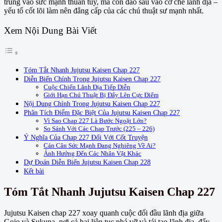
trung vào sức mạnh thuần túy, mà còn đào sâu vào cơ chế lãnh địa –
yếu tố cốt lõi làm nên đẳng cấp của các chú thuật sư mạnh nhất.
Xem Nội Dung Bài Viết
Tóm Tắt Nhanh Jujutsu Kaisen Chap 227
Diễn Biến Chính Trong Jujutsu Kaisen Chap 227
Cuộc Chiến Lãnh Địa Tiếp Diễn
Giới Hạn Chú Thuật Bị Đẩy Lên Cực Điểm
Nội Dung Chính Trong Jujutsu Kaisen Chap 227
Phân Tích Điểm Đặc Biệt Của Jujutsu Kaisen Chap 227
Vì Sao Chap 227 Là Bước Ngoặt Lớn?
So Sánh Với Các Chap Trước (225 – 226)
Ý Nghĩa Của Chap 227 Đối Với Cốt Truyện
Cán Cân Sức Mạnh Đang Nghiêng Về Ai?
Ảnh Hưởng Đến Các Nhân Vật Khác
Dự Đoán Diễn Biến Jujutsu Kaisen Chap 228
Kết bài
Tóm Tắt Nhanh Jujutsu Kaisen Chap 227
Jujutsu Kaisen chap 227 xoay quanh cuộc đối đầu lãnh địa giữa
Gojo và Sukuna, nơi cả hai liên tục phá vỡ và tái tạo lãnh địa, đẩy