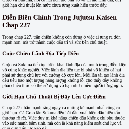
giới hạn chú thuật lên mức chưa từng xuất hiện trước đây.
Diễn Biến Chính Trong Jujutsu Kaisen
Chap 227
Trong chap 227, trận chiến không còn dừng ở việc ai tung ra đòn
mạnh hơn, mà trở thành cuộc đấu trí và sức bền chú thuật.
Cuộc Chiến Lãnh Địa Tiếp Diễn
Gojo và Sukuna tiếp tục triển khai lãnh địa của mình trong điều kiện
vô cùng khắc nghiệt. Việc lãnh địa liên tục bị phá vỡ khiến cả hai
phải sử dụng chú lực với cường độ cực lớn. Mỗi lần tái tạo lãnh địa
đều tiêu hao một lượng năng lượng khổng lồ, cho thấy đây không
phải chiêu thức có thể sử dụng vô hạn như nhiều người từng nghĩ.
Giới Hạn Chú Thuật Bị Đẩy Lên Cực Điểm
Chap 227 nhấn mạnh rằng ngay cả những kẻ mạnh nhất cũng có
giới hạn. Cả Gojo lẫn Sukuna đều bắt đầu xuất hiện dấu hiệu tổn
thương rõ rệt. Việc duy trì khả năng chiến đấu không chỉ phụ thuộc
vào sức mạnh bẩm sinh, mà còn là khả năng kiểm soát chú lực và
chịu đựng áp lực kéo dài.