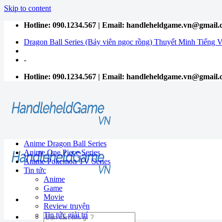
Skip to content
Hotline: 090.1234.567 | Email: handleheldgame.vn@gmail
Dragon Ball Series (Bảy viên ngọc rồng) Thuyết Minh Tiếng V
-
Hotline: 090.1234.567 | Email: handleheldgame.vn@gmail
Anime Dragon Ball Series
Anime One Piece Series
Anime Pokemon TV Series
Tin tức
Anime
Game
Movie
Review truyện
Tin tức giải trí