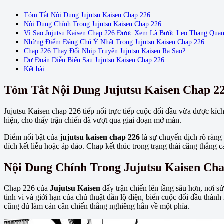
Tóm Tắt Nội Dung Jujutsu Kaisen Chap 226
Nội Dung Chính Trong Jujutsu Kaisen Chap 226
Vì Sao Jujutsu Kaisen Chap 226 Được Xem Là Bước Leo Thang Quan
Những Điểm Đáng Chú Ý Nhất Trong Jujutsu Kaisen Chap 226
Chap 226 Thay Đổi Nhịp Truyện Jujutsu Kaisen Ra Sao?
Dự Đoán Diễn Biến Sau Jujutsu Kaisen Chap 226
Kết bài
Tóm Tắt Nội Dung Jujutsu Kaisen Chap 2
Jujutsu Kaisen chap 226 tiếp nối trực tiếp cuộc đối đầu vừa được kíc
hiện, cho thấy trận chiến đã vượt qua giai đoạn mở màn.
Điểm nổi bật của
jujutsu kaisen chap 226
là sự chuyển dịch rõ ràng
đích kết liễu hoặc áp đảo. Chap kết thúc trong trạng thái căng thẳng 
Nội Dung Chính Trong Jujutsu Kaisen Cha
Chap 226 của
Jujutsu Kaisen
đẩy trận chiến lên tầng sâu hơn, nơi s
tinh vi và giới hạn của chú thuật dần lộ diện, biến cuộc đối đầu thàn
cũng đủ làm cán cân chiến thắng nghiêng hẳn về một phía.