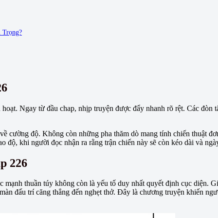
 Trọng?
26
h hoạt. Ngay từ đầu chap, nhịp truyện được đẩy nhanh rõ rệt. Các đòn 
 về cường độ. Không còn những pha thăm dò mang tính chiến thuật đơn
cao độ, khi người đọc nhận ra rằng trận chiến này sẽ còn kéo dài và ng
p 226
ức mạnh thuần túy không còn là yếu tố duy nhất quyết định cục diện. G
h màn đấu trí căng thẳng đến nghẹt thở. Đây là chương truyện khiến ngư