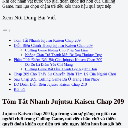
Khi các nhân vật bước vào giai đoạn khốc liệt hơn của Culling
Game, mọi lựa chọn chậm trễ đều kéo theo hậu quả trực tiếp.
Xem Nội Dung Bài Viết
Tóm Tắt Nhanh Jujutsu Kaisen Chap 209
Diễn Biến Chính Trong Jujutsu Kaisen Chap 209
Culling Game Không Cho Phép Sai Lầm
Không Gian Trở Thành Mối Đe Dọa Thường Trực
Phân Tích Điểm Nổi Bật Của Jujutsu Kaisen Chap 209
Do Dự Là Điểm Yếu Chí Mạng
Culling Game Bắt Đầu Thanh Lọc Người Chơi
Chap 209 Cho Thấy Sự Chuyển Biến Tâm Lý Của Người Chơi
Sau Chap 209, Culling Game Đã Ở Trạng Thái Nào?
Dự Đoán Diễn Biến Jujutsu Kaisen Chap 210
Kết bài
Tóm Tắt Nhanh Jujutsu Kaisen Chap 209
Jujutsu Kaisen chap 209 tập trung vào sự giằng co giữa các
người chơi trong Culling Game, nơi việc chần chừ và thiếu
quyết đoán khiến cục diện trở nên nguy hiểm hơn bao giờ hết.