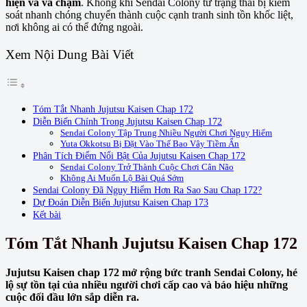
hiện và va chạm
. Không khí Sendai Colony từ trạng thái bị kiểm
soát nhanh chóng chuyển thành cuộc cạnh tranh sinh tồn khốc liệt,
nơi không ai có thể đứng ngoài.
Xem Nội Dung Bài Viết
Tóm Tắt Nhanh Jujutsu Kaisen Chap 172
Diễn Biến Chính Trong Jujutsu Kaisen Chap 172
Sendai Colony Tập Trung Nhiều Người Chơi Nguy Hiểm
Yuta Okkotsu Bị Đặt Vào Thế Bao Vây Tiềm Ẩn
Phân Tích Điểm Nổi Bật Của Jujutsu Kaisen Chap 172
Sendai Colony Trở Thành Cuộc Chơi Cân Não
Không Ai Muốn Lộ Bài Quá Sớm
Sendai Colony Đã Nguy Hiểm Hơn Ra Sao Sau Chap 172?
Dự Đoán Diễn Biến Jujutsu Kaisen Chap 173
Kết bài
Tóm Tắt Nhanh Jujutsu Kaisen Chap 172
Jujutsu Kaisen chap 172 mở rộng bức tranh Sendai Colony, hé
lộ sự tồn tại của nhiều người chơi cấp cao và báo hiệu những
cuộc đối đầu lớn sắp diễn ra.