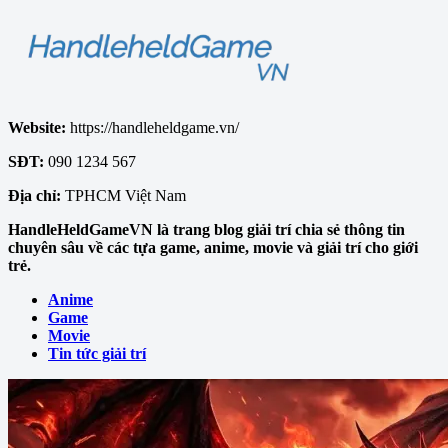
Website:
https://handleheldgame.vn/
SĐT:
090 1234 567
Địa chỉ:
TPHCM Việt Nam
HandleHeldGameVN là trang blog giải trí chia sẻ thông tin
chuyên sâu về các tựa game, anime, movie và giải trí cho giới
trẻ.
Anime
Game
Movie
Tin tức giải trí