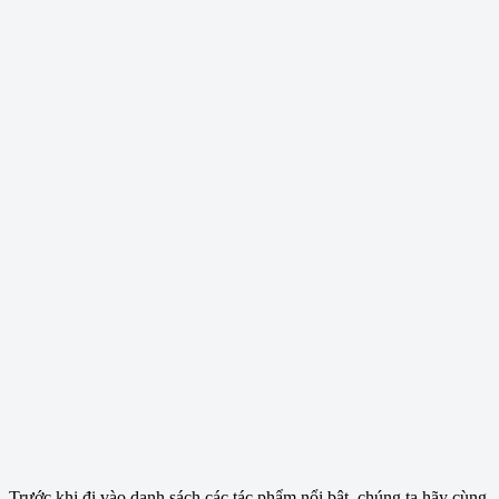
Trước khi đi vào danh sách các tác phẩm nổi bật, chúng ta hãy cùng