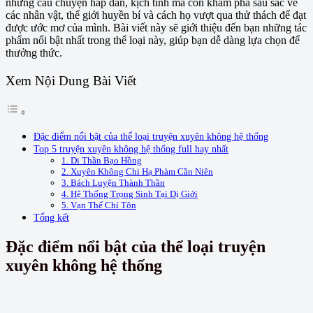
những câu chuyện hấp dẫn, kịch tính mà còn khám phá sâu sắc về
các nhân vật, thế giới huyền bí và cách họ vượt qua thử thách để đạt
được ước mơ của mình. Bài viết này sẽ giới thiệu đến bạn những tác
phẩm nổi bật nhất trong thể loại này, giúp bạn dễ dàng lựa chọn để
thưởng thức.
Xem Nội Dung Bài Viết
Đặc điểm nổi bật của thể loại truyện xuyên không hệ thống
Top 5 truyện xuyên không hệ thống full hay nhất
1. Di Thần Bạo Hồng
2. Xuyên Không Chi Hạ Phàm Cần Niên
3. Bách Luyện Thành Thần
4. Hệ Thống Trọng Sinh Tại Dị Giới
5. Vạn Thế Chí Tôn
Tổng kết
Đặc điểm nổi bật của thể loại truyện
xuyên không hệ thống