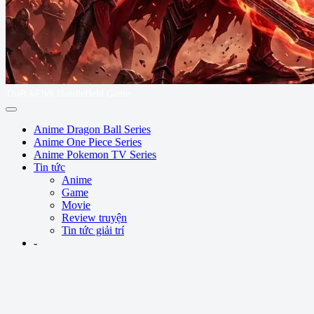
Thiết kế bởi HandleHeld Game
Anime Dragon Ball Series
Anime One Piece Series
Anime Pokemon TV Series
Tin tức
Anime
Game
Movie
Review truyện
Tin tức giải trí
-