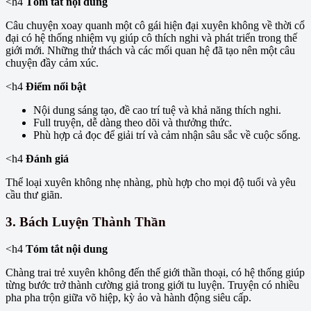
<h4
Tóm tắt nội dung
Câu chuyện xoay quanh một cô gái hiện đại xuyên không về thời cổ
đại có hệ thống nhiệm vụ giúp cô thích nghi và phát triển trong thế
giới mới. Những thử thách và các mối quan hệ đã tạo nên một câu
chuyện đầy cảm xúc.
<h4
Điểm nổi bật
Nội dung sáng tạo, đề cao trí tuệ và khả năng thích nghi.
Full truyện, dễ dàng theo dõi và thưởng thức.
Phù hợp cả đọc để giải trí và cảm nhận sâu sắc về cuộc sống.
<h4
Đánh giá
Thể loại xuyên không nhẹ nhàng, phù hợp cho mọi độ tuổi và yêu
cầu thư giãn.
3.
Bách Luyện Thành Thần
<h4
Tóm tắt nội dung
Chàng trai trẻ xuyên không đến thế giới thần thoại, có hệ thống giúp
từng bước trở thành cường giả trong giới tu luyện. Truyện có nhiều
pha pha trộn giữa võ hiệp, kỳ ảo và hành động siêu cấp.