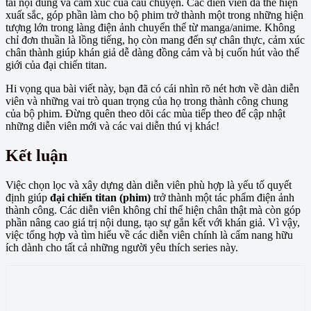
tải nội dung và cảm xúc của câu chuyện. Các diễn viên đã thể hiện
xuất sắc, góp phần làm cho bộ phim trở thành một trong những hiện
tượng lớn trong làng điện ảnh chuyển thể từ manga/anime. Không
chỉ đơn thuần là lồng tiếng, họ còn mang đến sự chân thực, cảm xúc
chân thành giúp khán giả dễ dàng đồng cảm và bị cuốn hút vào thế
giới của đại chiến titan.
Hi vọng qua bài viết này, bạn đã có cái nhìn rõ nét hơn về dàn diễn
viên và những vai trò quan trọng của họ trong thành công chung
của bộ phim. Đừng quên theo dõi các mùa tiếp theo để cập nhật
những diễn viên mới và các vai diễn thú vị khác!
Kết luận
Việc chọn lọc và xây dựng dàn diễn viên phù hợp là yếu tố quyết
định giúp
đại chiến titan (phim)
trở thành một tác phẩm điện ảnh
thành công. Các diễn viên không chỉ thể hiện chân thật mà còn góp
phần nâng cao giá trị nội dung, tạo sự gắn kết với khán giả. Vì vậy,
việc tổng hợp và tìm hiểu về các diễn viên chính là cẩm nang hữu
ích dành cho tất cả những người yêu thích series này.