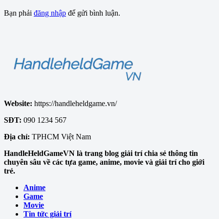
Bạn phải
đăng nhập
để gửi bình luận.
Website:
https://handleheldgame.vn/
SĐT:
090 1234 567
Địa chỉ:
TPHCM Việt Nam
HandleHeldGameVN là trang blog giải trí chia sẻ thông tin
chuyên sâu về các tựa game, anime, movie và giải trí cho giới
trẻ.
Anime
Game
Movie
Tin tức giải trí