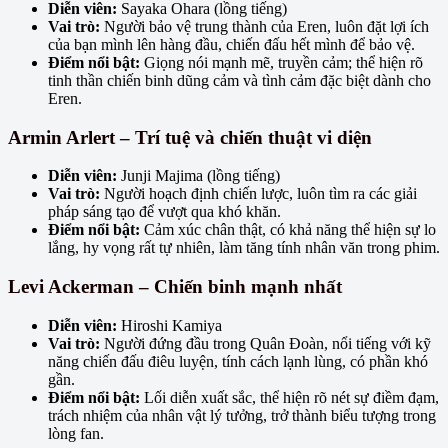
Diễn viên:
Sayaka Ohara (lồng tiếng)
Vai trò:
Người bảo vệ trung thành của Eren, luôn đặt lợi ích
của bạn mình lên hàng đầu, chiến đấu hết mình để bảo vệ.
Điểm nổi bật:
Giọng nói mạnh mẽ, truyền cảm; thể hiện rõ
tinh thần chiến binh dũng cảm và tình cảm đặc biệt dành cho
Eren.
Armin Arlert – Trí tuệ và chiến thuật vi diện
Diễn viên:
Junji Majima (lồng tiếng)
Vai trò:
Người hoạch định chiến lược, luôn tìm ra các giải
pháp sáng tạo để vượt qua khó khăn.
Điểm nổi bật:
Cảm xúc chân thật, có khả năng thể hiện sự lo
lắng, hy vọng rất tự nhiên, làm tăng tính nhân văn trong phim.
Levi Ackerman – Chiến binh mạnh nhất
Diễn viên:
Hiroshi Kamiya
Vai trò:
Người đứng đầu trong Quân Đoàn, nổi tiếng với kỹ
năng chiến đấu điêu luyện, tính cách lạnh lùng, có phần khó
gần.
Điểm nổi bật:
Lối diễn xuất sắc, thể hiện rõ nét sự điềm đạm,
trách nhiệm của nhân vật lý tưởng, trở thành biểu tượng trong
lòng fan.