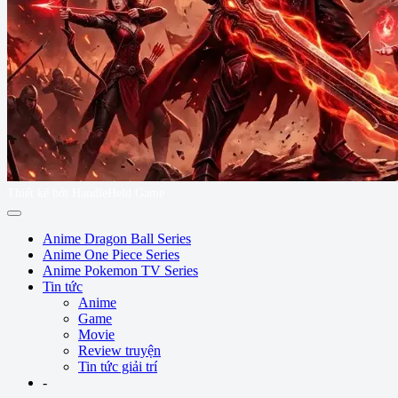
Thiết kế bởi HandleHeld Game
Anime Dragon Ball Series
Anime One Piece Series
Anime Pokemon TV Series
Tin tức
Anime
Game
Movie
Review truyện
Tin tức giải trí
-