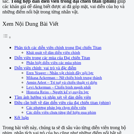
sắc.
Tổng hợp dàn diễn viên trong đại chiến titan (phim)
giúp
các khán giả dễ dàng biết được ai đã góp mặt, vai diễn của họ và
những điểm nổi bật trong từng nhân vật.
Xem Nội Dung Bài Viết
Phân tích các diễn viên chính trong Đại chiến Titan
Khái quát về dàn diễn viên chính
Diễn viên trong các mùa của Đại chiến Titan
Phân biệt diễn viên các mùa phim
Diễn viên chính: vai trò và đặc điểm
Eren Yeager – Nhân vật chính đầy nội lực
Mikasa Ackerman – Nữ chiến binh trung thành
Armin Arlert – Trí tuệ và chiến thuật vi diện
Levi Ackerman – Chiến binh mạnh nhất
Historia Reiss – Người kế vị quyền lực
Tầm ảnh hưởng và nhận xét về dàn diễn viên
Điều cần biết về dàn diễn viên của đại chiến titan (phim)
Các phương pháp lựa chọn diễn viên
Các diễn viên chưa từng thể hiện qua phim
Kết luận
Trong bài viết này, chúng ta sẽ đi sâu vào từng diễn viên trong bộ
phim, phân tích vai trò của họ cũng như những điểm nổi bật về