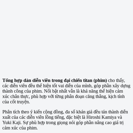
Tổng hợp dàn diễn viên trong đại chiến titan (phim)
cho thấy,
các diễn viên đều thể hiện tốt vai diễn của mình, góp phần xây dựng
thành công của phim. Nổi bật nhất vẫn là khả năng thể hiện cảm
xúc chân thực, phù hợp với từng phân đoạn căng thẳng, kịch tính
của cốt truyện.
Phân tích theo ý kiến cộng đồng, đa số khán giả đều tán thành diễn
xuất của các diễn viên lồng tiếng, đặc biệt là Hiroshi Kamiya và
Yuki Kaji. Sự phù hợp trong giọng nói góp phần nâng cao giá trị
cảm xúc của phim.