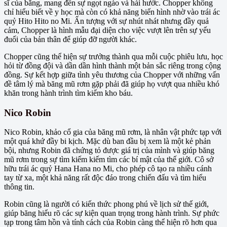
sĩ của băng, mang đến sự ngọt ngào và hài hước. Chopper không
chỉ hiểu biết về y học mà còn có khả năng biến hình nhờ vào trái ác
quỷ Hito Hito no Mi. Ấn tượng với sự nhút nhát nhưng đầy quả
cảm, Chopper là hình mẫu đại diện cho việc vượt lên trên sự yếu
đuối của bản thân để giúp đỡ người khác.
Chopper cũng thể hiện sự trưởng thành qua mỗi cuộc phiêu lưu, học
hỏi từ đồng đội và dần dần hình thành một bản sắc riêng trong cộng
đồng. Sự kết hợp giữa tình yêu thương của Chopper với những vấn
đề tâm lý mà băng mũ rơm gặp phải đã giúp họ vượt qua nhiều khó
khăn trong hành trình tìm kiếm kho báu.
Nico Robin
Nico Robin, khảo cổ gia của băng mũ rơm, là nhân vật phức tạp với
một quá khứ đầy bi kịch. Mặc dù ban đầu bị xem là một kẻ phản
bội, nhưng Robin đã chứng tỏ được giá trị của mình và giúp băng
mũ rơm trong sự tìm kiếm kiếm tìm các bí mật của thế giới. Cô sở
hữu trái ác quỷ Hana Hana no Mi, cho phép cô tạo ra nhiều cánh
tay từ xa, một khả năng rất độc đáo trong chiến đấu và tìm hiểu
thông tin.
Robin cũng là người có kiến thức phong phú về lịch sử thế giới,
giúp băng hiểu rõ các sự kiện quan trọng trong hành trình. Sự phức
tạp trong tâm hồn và tính cách của Robin càng thể hiện rõ hơn qua