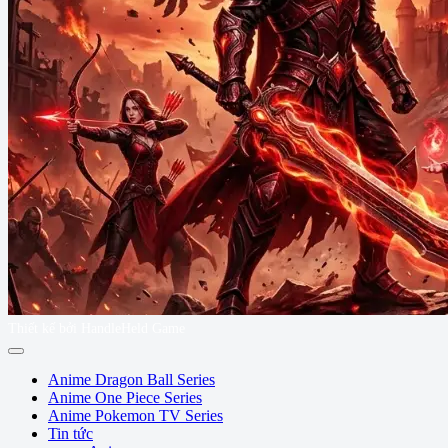
Thiết kế bởi HandleHeld Game
Anime Dragon Ball Series
Anime One Piece Series
Anime Pokemon TV Series
Tin tức