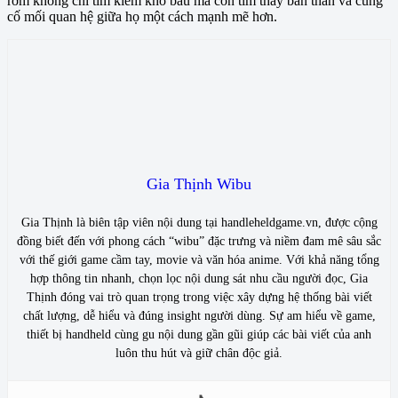
rơm không chỉ tìm kiếm kho báu mà còn tìm thấy bản thân và củng
cố mối quan hệ giữa họ một cách mạnh mẽ hơn.
Gia Thịnh Wibu
Gia Thịnh là biên tập viên nội dung tại handleheldgame.vn, được cộng
đồng biết đến với phong cách “wibu” đặc trưng và niềm đam mê sâu sắc
với thế giới game cầm tay, movie và văn hóa anime. Với khả năng tổng
hợp thông tin nhanh, chọn lọc nội dung sát nhu cầu người đọc, Gia
Thịnh đóng vai trò quan trọng trong việc xây dựng hệ thống bài viết
chất lượng, dễ hiểu và đúng insight người dùng. Sự am hiểu về game,
thiết bị handheld cùng gu nội dung gần gũi giúp các bài viết của anh
luôn thu hút và giữ chân độc giả.