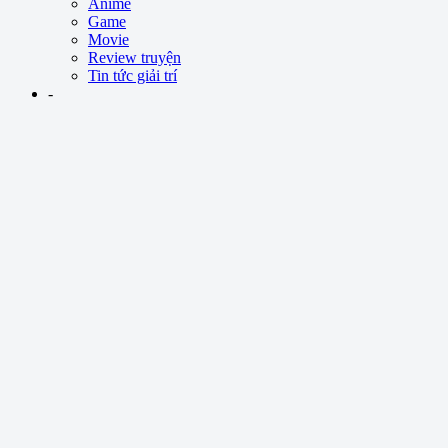
Anime
Game
Movie
Review truyện
Tin tức giải trí
-