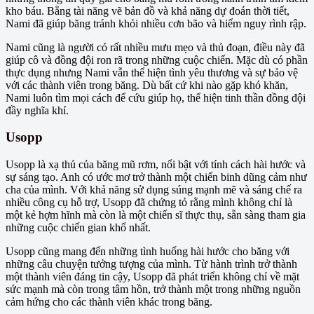
kho báu. Bằng tài năng vẽ bản đồ và khả năng dự đoán thời tiết,
Nami đã giúp băng tránh khỏi nhiều cơn bão và hiểm nguy rình rập.
Nami cũng là người có rất nhiều mưu mẹo và thủ đoạn, điều này đã
giúp cô và đồng đội ron rã trong những cuộc chiến. Mặc dù có phần
thực dụng nhưng Nami vẫn thể hiện tình yêu thương và sự bảo vệ
với các thành viên trong băng. Dù bất cứ khi nào gặp khó khăn,
Nami luôn tìm mọi cách để cứu giúp họ, thể hiện tinh thần đồng đội
đầy nghĩa khí.
Usopp
Usopp là xạ thủ của băng mũ rơm, nổi bật với tính cách hài hước và
sự sáng tạo. Anh có ước mơ trở thành một chiến binh dũng cảm như
cha của mình. Với khả năng sử dụng súng mạnh mẽ và sáng chế ra
nhiều công cụ hỗ trợ, Usopp đã chứng tỏ rằng mình không chỉ là
một kẻ hợm hĩnh mà còn là một chiến sĩ thực thụ, sẵn sàng tham gia
những cuộc chiến gian khổ nhất.
Usopp cũng mang đến những tình huống hài hước cho băng với
những câu chuyện tưởng tượng của mình. Từ hành trình trở thành
một thành viên đáng tin cậy, Usopp đã phát triển không chỉ về mặt
sức mạnh mà còn trong tâm hồn, trở thành một trong những nguồn
cảm hứng cho các thành viên khác trong băng.