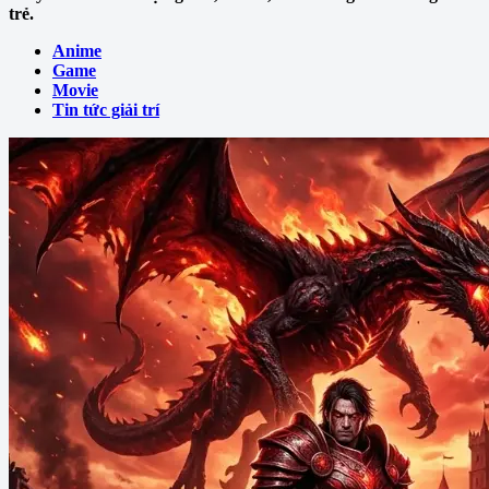
trẻ.
Anime
Game
Movie
Tin tức giải trí