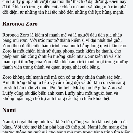
của Luffy giúp anh vượt qua mọi thử thách ở đại dương. Điều này
đã thể hiện rõ trong nhiều cuộc chiến mà anh và băng mũ rơm phải
đối diện, từ những tên hải tặc nhỏ đến những thế lực hùng mạnh.
Roronoa Zoro
Roronoa Zoro là kiếm sĩ mạnh mẽ và là người đầu tiên gia nhập
băng mũ rơm. Với ước mơ trở thành kiếm sĩ vĩ đại nhất thế giới,
Zoro theo đuổi cuộc hành trình của mình bằng lòng quyết tâm cao.
Zoro là một chiến binh sử dụng phong cách kiếm ba thanh, cho
phép anh tấn công ở nhiều hướng khác nhau. Sự kiên trì và sức
mạnh phi thường của Zoro đã khiến anh trở thành một trong những
thành viên trung thành và quan trọng nhất của băng.
Zoro không chỉ mạnh mẽ mà còn có tư duy chiến thuật sắc bén.
Anh thường đứng ra bảo vệ các đồng đội và đôi khi còn sẵn sàng
hy sinh bản thân vì mục tiêu lớn hơn. Mối quan hệ giữa Zoro và
Luffy cũng rất đặc biệt; anh xem Luffy như một người bạn và
không ngần ngại hỗ trợ anh trong các trận chiến khốc liệt.
Nami
Nami, cô gái thông minh và khéo léo, đóng vai trò là navigator của
băng. Với ước mơ khám phá bản đồ thế giới, Nami luôn mang đến
những thông tin quý giá cho băng mũ rơm trong hành trình tìm kiếm