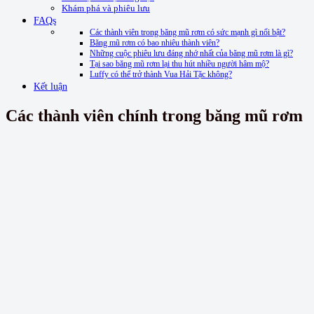
Khám phá và phiêu lưu
FAQs
Các thành viên trong băng mũ rơm có sức mạnh gì nổi bật?
Băng mũ rơm có bao nhiêu thành viên?
Những cuộc phiêu lưu đáng nhớ nhất của băng mũ rơm là gì?
Tại sao băng mũ rơm lại thu hút nhiều người hâm mộ?
Luffy có thể trở thành Vua Hải Tặc không?
Kết luận
Các thành viên chính trong băng mũ rơm