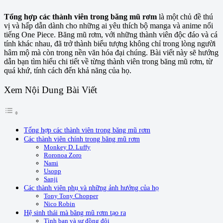
Tổng hợp các thành viên trong băng mũ rơm
là một chủ đề thú
vị và hấp dẫn dành cho những ai yêu thích bộ manga và anime nổi
tiếng One Piece. Băng mũ rơm, với những thành viên độc đáo và cá
tính khác nhau, đã trở thành biểu tượng không chỉ trong lòng người
hâm mộ mà còn trong nền văn hóa đại chúng. Bài viết này sẽ hướng
dẫn bạn tìm hiểu chi tiết về từng thành viên trong băng mũ rơm, từ
quá khứ, tính cách đến khả năng của họ.
Xem Nội Dung Bài Viết
Tổng hợp các thành viên trong băng mũ rơm
Các thành viên chính trong băng mũ rơm
Monkey D. Luffy
Roronoa Zoro
Nami
Usopp
Sanji
Các thành viên phụ và những ảnh hưởng của họ
Tony Tony Chopper
Nico Robin
Hệ sinh thái mà băng mũ rơm tạo ra
Tình bạn và sự đồng đội