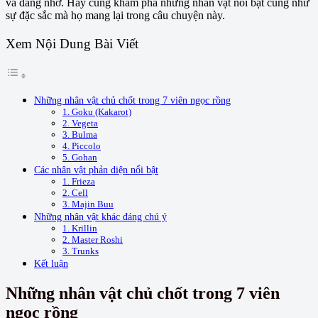
và đáng nhớ. Hãy cùng khám phá những nhân vật nổi bật cũng như
sự đặc sắc mà họ mang lại trong câu chuyện này.
Xem Nội Dung Bài Viết
Những nhân vật chủ chốt trong 7 viên ngọc rồng
1. Goku (Kakarot)
2. Vegeta
3. Bulma
4. Piccolo
5. Gohan
Các nhân vật phản diện nổi bật
1. Frieza
2. Cell
3. Majin Buu
Những nhân vật khác đáng chú ý
1. Krillin
2. Master Roshi
3. Trunks
Kết luận
Những nhân vật chủ chốt trong 7 viên
ngọc rồng