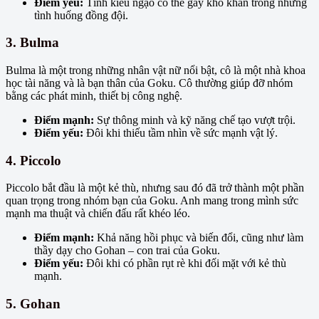
Điểm yếu:
Tính kiêu ngạo có thể gây khó khăn trong những
tình huống đồng đội.
3. Bulma
Bulma là một trong những nhân vật nữ nổi bật, cô là một nhà khoa
học tài năng và là bạn thân của Goku. Cô thường giúp đỡ nhóm
bằng các phát minh, thiết bị công nghệ.
Điểm mạnh:
Sự thông minh và kỹ năng chế tạo vượt trội.
Điểm yếu:
Đôi khi thiếu tầm nhìn về sức mạnh vật lý.
4. Piccolo
Piccolo bắt đầu là một kẻ thù, nhưng sau đó đã trở thành một phần
quan trọng trong nhóm bạn của Goku. Anh mang trong mình sức
mạnh ma thuật và chiến đấu rất khéo léo.
Điểm mạnh:
Khả năng hồi phục và biến đổi, cũng như làm
thầy dạy cho Gohan – con trai của Goku.
Điểm yếu:
Đôi khi có phần rụt rè khi đối mặt với kẻ thù
mạnh.
5. Gohan