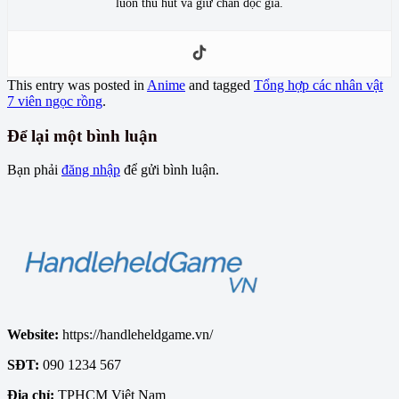
luôn thu hút và giữ chân độc giả.
This entry was posted in
Anime
and tagged
Tổng hợp các nhân vật
7 viên ngọc rồng
.
Để lại một bình luận
Bạn phải
đăng nhập
để gửi bình luận.
Website:
https://handleheldgame.vn/
SĐT:
090 1234 567
Địa chỉ:
TPHCM Việt Nam