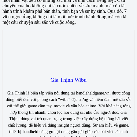
mỗi nhân vật đều có những sắc thái và tính cách riêng biệt. Câu
chuyện của họ không chỉ là cuộc chiến về sức mạnh, mà còn là
hành trình khám phá bản thân, tình bạn và sự hy sinh. Qua đó, 7
viên ngọc rồng không chỉ là một bức tranh hành động mà còn là
một câu chuyện sâu sắc về cuộc sống.
Gia Thịnh Wibu
Gia Thịnh là biên tập viên nội dung tại handleheldgame.vn, được cộng
đồng biết đến với phong cách “wibu” đặc trưng và niềm đam mê sâu sắc
với thế giới game cầm tay, movie và văn hóa anime. Với khả năng tổng
hợp thông tin nhanh, chọn lọc nội dung sát nhu cầu người đọc, Gia
Thịnh đóng vai trò quan trọng trong việc xây dựng hệ thống bài viết
chất lượng, dễ hiểu và đúng insight người dùng. Sự am hiểu về game,
thiết bị handheld cùng gu nội dung gần gũi giúp các bài viết của anh