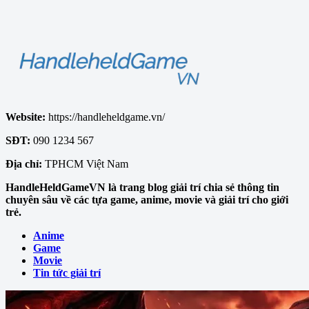
Website:
https://handleheldgame.vn/
SĐT:
090 1234 567
Địa chỉ:
TPHCM Việt Nam
HandleHeldGameVN là trang blog giải trí chia sẻ thông tin
chuyên sâu về các tựa game, anime, movie và giải trí cho giới
trẻ.
Anime
Game
Movie
Tin tức giải trí