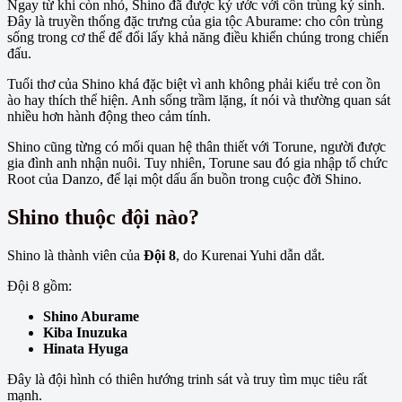
Ngay từ khi còn nhỏ, Shino đã được ký ước với côn trùng ký sinh.
Đây là truyền thống đặc trưng của gia tộc Aburame: cho côn trùng
sống trong cơ thể để đổi lấy khả năng điều khiển chúng trong chiến
đấu.
Tuổi thơ của Shino khá đặc biệt vì anh không phải kiểu trẻ con ồn
ào hay thích thể hiện. Anh sống trầm lặng, ít nói và thường quan sát
nhiều hơn hành động theo cảm tính.
Shino cũng từng có mối quan hệ thân thiết với Torune, người được
gia đình anh nhận nuôi. Tuy nhiên, Torune sau đó gia nhập tổ chức
Root của Danzo, để lại một dấu ấn buồn trong cuộc đời Shino.
Shino thuộc đội nào?
Shino là thành viên của
Đội 8
, do Kurenai Yuhi dẫn dắt.
Đội 8 gồm:
Shino Aburame
Kiba Inuzuka
Hinata Hyuga
Đây là đội hình có thiên hướng trinh sát và truy tìm mục tiêu rất
mạnh.