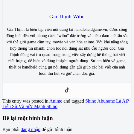
Gia Thịnh Wibu
Gia Thịnh là biên tập viên nội dung tại handleheldgame.vn, được cộng
đồng biết đến với phong cách “wibu” đặc trưng và niềm đam mê sâu sắc
với thế giới game cầm tay, movie và văn hóa anime. Với khả năng tổng
hợp thông tin nhanh, chọn lọc nội dung sát nhu cầu người đọc, Gia
Thịnh đóng vai trò quan trọng trong việc xây dựng hệ thống bài viết
chất lượng, dễ hiểu và đúng insight người dùng. Sự am hiểu về game,
thiết bị handheld cùng gu nội dung gần gũi giúp các bài viết của anh
luôn thu hút và giữ chân độc giả.
This entry was posted in
Anime
and tagged
Shino Aburame Là Ai?
Tiểu Sử Và Sức Mạnh Shino
.
Để lại một bình luận
Bạn phải
đăng nhập
để gửi bình luận.