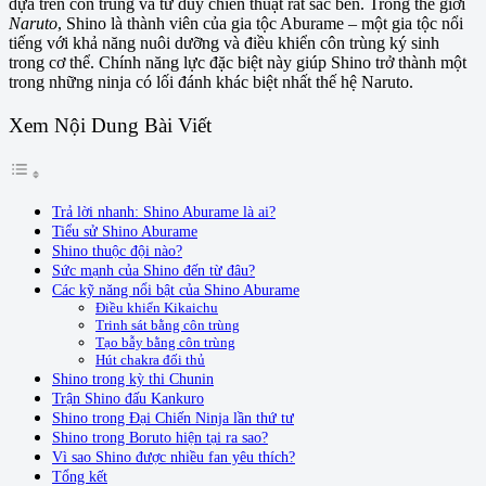
dựa trên côn trùng và tư duy chiến thuật rất sắc bén. Trong thế giới
Naruto
, Shino là thành viên của gia tộc Aburame – một gia tộc nổi
tiếng với khả năng nuôi dưỡng và điều khiển côn trùng ký sinh
trong cơ thể. Chính năng lực đặc biệt này giúp Shino trở thành một
trong những ninja có lối đánh khác biệt nhất thế hệ Naruto.
Xem Nội Dung Bài Viết
Trả lời nhanh: Shino Aburame là ai?
Tiểu sử Shino Aburame
Shino thuộc đội nào?
Sức mạnh của Shino đến từ đâu?
Các kỹ năng nổi bật của Shino Aburame
Điều khiển Kikaichu
Trinh sát bằng côn trùng
Tạo bẫy bằng côn trùng
Hút chakra đối thủ
Shino trong kỳ thi Chunin
Trận Shino đấu Kankuro
Shino trong Đại Chiến Ninja lần thứ tư
Shino trong Boruto hiện tại ra sao?
Vì sao Shino được nhiều fan yêu thích?
Tổng kết