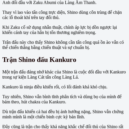
Anh đối đầu với Zaku Abumi của Làng Âm Thanh.
Thay vì lao vào tấn công trực diện, Shino dùng côn trùng để chặn
các lỗ thoát khí trên tay đối thủ.
Khi Zaku cố sử dụng nhẫn thuật, chính áp lực bị dồn ngược lại
khiến cánh tay của hắn bị tổn thương nghiêm trọng.
Trận đấu này cho thấy Shino không cần tấn công quá ồn ào vẫn có
thể chiến thắng bằng chiến thuật và sự chuẩn bị.
Trận Shino đấu Kankuro
Một trận đấu đáng nhớ khác của Shino là cuộc đối đầu với Kankuro
trong sự kiện Làng Cát tấn công Làng Lá.
Kankuro là ninja điều khiển rối, có lối đánh khá khó chịu.
Tuy nhiên, Shino vẫn bình tĩnh phân tích và dùng bọ của mình để
bám theo, hút chakra của Kankuro.
Dù trận đấu khiến cả hai đều bị ảnh hưởng nặng, Shino vẫn chứng
minh mình là một chiến binh cực kỳ bản lĩnh.
Đây cũng là trận cho thấy khả năng khắc chế đối thủ của Shino rất