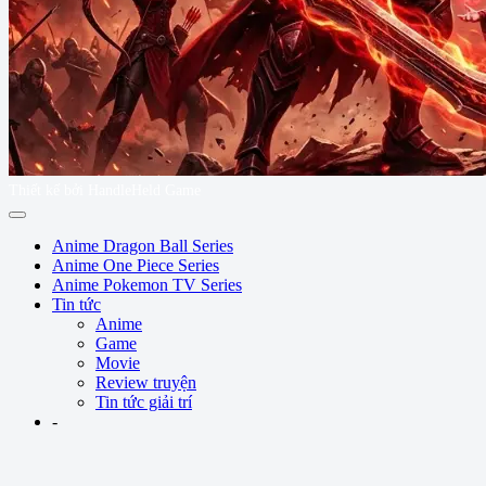
Thiết kế bởi HandleHeld Game
Anime Dragon Ball Series
Anime One Piece Series
Anime Pokemon TV Series
Tin tức
Anime
Game
Movie
Review truyện
Tin tức giải trí
-