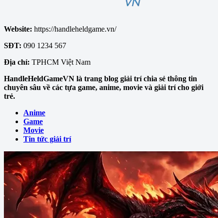
Website:
https://handleheldgame.vn/
SĐT:
090 1234 567
Địa chỉ:
TPHCM Việt Nam
HandleHeldGameVN là trang blog giải trí chia sẻ thông tin
chuyên sâu về các tựa game, anime, movie và giải trí cho giới
trẻ.
Anime
Game
Movie
Tin tức giải trí