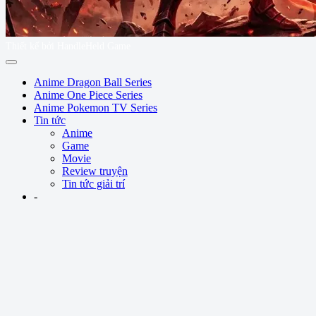
Thiết kế bởi HandleHeld Game
Anime Dragon Ball Series
Anime One Piece Series
Anime Pokemon TV Series
Tin tức
Anime
Game
Movie
Review truyện
Tin tức giải trí
-