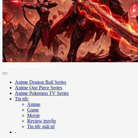
Thiết kế bởi HandleHeld Game
Anime Dragon Ball Series
Anime One Piece Series
Anime Pokemon TV Series
Tin tức
Anime
Game
Movie
Review truyện
Tin tức giải trí
-