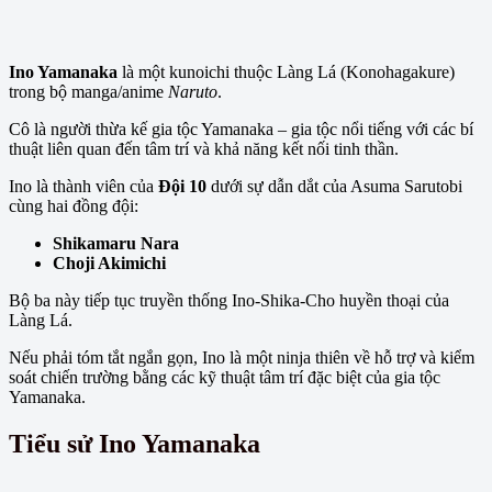
Ino Yamanaka
là một kunoichi thuộc Làng Lá (Konohagakure)
trong bộ manga/anime
Naruto
.
Cô là người thừa kế gia tộc Yamanaka – gia tộc nổi tiếng với các bí
thuật liên quan đến tâm trí và khả năng kết nối tinh thần.
Ino là thành viên của
Đội 10
dưới sự dẫn dắt của Asuma Sarutobi
cùng hai đồng đội:
Shikamaru Nara
Choji Akimichi
Bộ ba này tiếp tục truyền thống Ino-Shika-Cho huyền thoại của
Làng Lá.
Nếu phải tóm tắt ngắn gọn, Ino là một ninja thiên về hỗ trợ và kiểm
soát chiến trường bằng các kỹ thuật tâm trí đặc biệt của gia tộc
Yamanaka.
Tiểu sử Ino Yamanaka