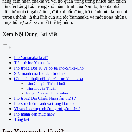
năng cảm nhận chakra và vai trò quan trọng trong nhiều trận chiến
lớn của Làng Lá. Trong suốt hành trình của Naruto, Ino đã phát
triển từ một cô gái cá tính, đôi khi bốc đồng trở thành một kunoichi
trưởng thành, là thủ lĩnh của gia tộc Yamanaka và một trong những
ninja hỗ trợ xuất sắc nhất thế hệ mình.
Xem Nội Dung Bài Viết
Ino Yamanaka là ai?
Tiểu sử Ino Yamanaka
Ino trong Đội 10 và bộ ba Ino-Shika-Cho
Sức mạnh của Ino đến từ đâu?
Các nhẫn thuật nổi bật của Ino Yamanaka
Tâm Chuyển Thân Thuật
Tâm Truyền Thuật
Năng lực cảm nhận chakra
Ino trong Đại Chiến Ninja lần thứ tư
Ino sau chiến tranh và trong Boruto
Vì sao Ino được nhiều người yêu thích?
Ino mạnh đến mức nào?
Tổng kết
Ino Yamanaka là ai?