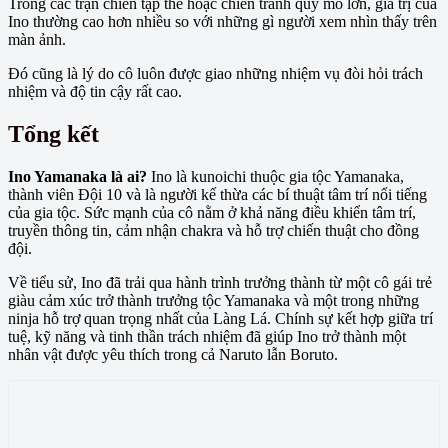
Trong các trận chiến tập thể hoặc chiến tranh quy mô lớn, giá trị của
Ino thường cao hơn nhiều so với những gì người xem nhìn thấy trên
màn ảnh.
Đó cũng là lý do cô luôn được giao những nhiệm vụ đòi hỏi trách
nhiệm và độ tin cậy rất cao.
Tổng kết
Ino Yamanaka là ai?
Ino là kunoichi thuộc gia tộc Yamanaka,
thành viên Đội 10 và là người kế thừa các bí thuật tâm trí nổi tiếng
của gia tộc. Sức mạnh của cô nằm ở khả năng điều khiển tâm trí,
truyền thông tin, cảm nhận chakra và hỗ trợ chiến thuật cho đồng
đội.
Về tiểu sử, Ino đã trải qua hành trình trưởng thành từ một cô gái trẻ
giàu cảm xúc trở thành trưởng tộc Yamanaka và một trong những
ninja hỗ trợ quan trọng nhất của Làng Lá. Chính sự kết hợp giữa trí
tuệ, kỹ năng và tinh thần trách nhiệm đã giúp Ino trở thành một
nhân vật được yêu thích trong cả Naruto lẫn Boruto.