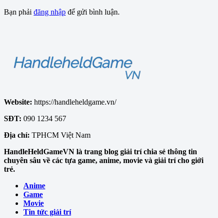
Bạn phải
đăng nhập
để gửi bình luận.
Website:
https://handleheldgame.vn/
SĐT:
090 1234 567
Địa chỉ:
TPHCM Việt Nam
HandleHeldGameVN là trang blog giải trí chia sẻ thông tin
chuyên sâu về các tựa game, anime, movie và giải trí cho giới
trẻ.
Anime
Game
Movie
Tin tức giải trí