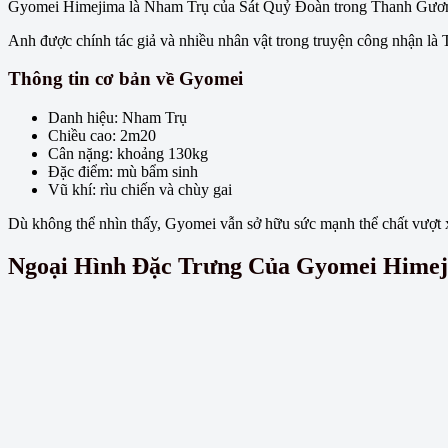
Gyomei Himejima là Nham Trụ của Sát Quỷ Đoàn trong Thanh Gươ
Anh được chính tác giả và nhiều nhân vật trong truyện công nhận là T
Thông tin cơ bản về Gyomei
Danh hiệu: Nham Trụ
Chiều cao: 2m20
Cân nặng: khoảng 130kg
Đặc điểm: mù bẩm sinh
Vũ khí: rìu chiến và chùy gai
Dù không thể nhìn thấy, Gyomei vẫn sở hữu sức mạnh thể chất vượt 
Ngoại Hình Đặc Trưng Của Gyomei Hime