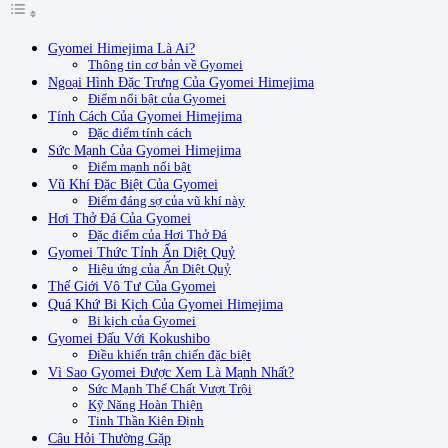
Gyomei Himejima Là Ai?
Thông tin cơ bản về Gyomei
Ngoại Hình Đặc Trưng Của Gyomei Himejima
Điểm nổi bật của Gyomei
Tính Cách Của Gyomei Himejima
Đặc điểm tính cách
Sức Mạnh Của Gyomei Himejima
Điểm mạnh nổi bật
Vũ Khí Đặc Biệt Của Gyomei
Điểm đáng sợ của vũ khí này
Hơi Thở Đá Của Gyomei
Đặc điểm của Hơi Thở Đá
Gyomei Thức Tỉnh Ấn Diệt Quỷ
Hiệu ứng của Ấn Diệt Quỷ
Thế Giới Vô Tư Của Gyomei
Quá Khứ Bi Kịch Của Gyomei Himejima
Bi kịch của Gyomei
Gyomei Đấu Với Kokushibo
Điều khiến trận chiến đặc biệt
Vì Sao Gyomei Được Xem Là Mạnh Nhất?
Sức Mạnh Thể Chất Vượt Trội
Kỹ Năng Hoàn Thiện
Tinh Thần Kiên Định
Câu Hỏi Thường Gặp