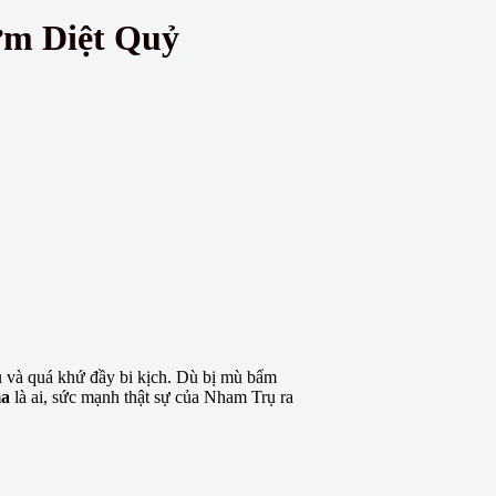
ơm Diệt Quỷ
 và quá khứ đầy bi kịch. Dù bị mù bẩm
ma
là ai, sức mạnh thật sự của Nham Trụ ra