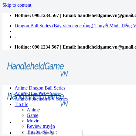
Skip to content
Hotline: 090.1234.567 | Email: handleheldgame.vn@gmail
Dragon Ball Series (Bảy viên ngọc rồng) Thuyết Minh Tiếng V
-
Hotline: 090.1234.567 | Email: handleheldgame.vn@gmail
Anime Dragon Ball Series
Anime One Piece Series
Anime Pokemon TV Series
Tin tức
Anime
Game
Movie
Review truyện
Tin tức giải trí