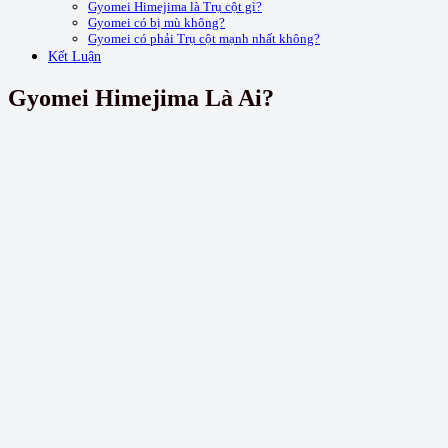
Gyomei Himejima là Trụ cột gì?
Gyomei có bị mù không?
Gyomei có phải Trụ cột mạnh nhất không?
Kết Luận
Gyomei Himejima Là Ai?