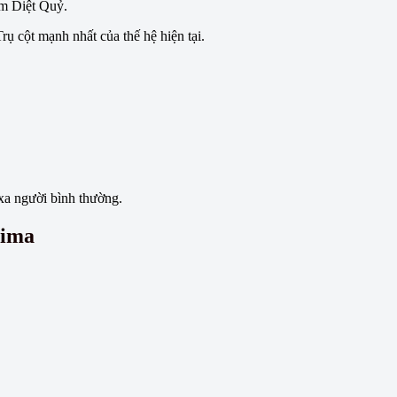
m Diệt Quỷ.
rụ cột mạnh nhất của thế hệ hiện tại.
xa người bình thường.
jima