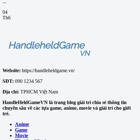
...
04
Th6
Website:
https://handleheldgame.vn/
SĐT:
090 1234 567
Địa chỉ:
TPHCM Việt Nam
HandleHeldGameVN là trang blog giải trí chia sẻ thông tin
chuyên sâu về các tựa game, anime, movie và giải trí cho giới
trẻ.
Anime
Game
Movie