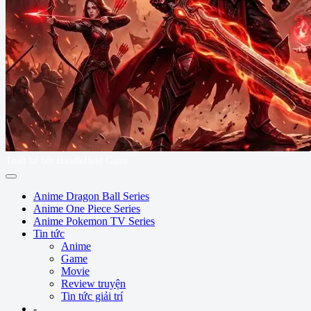
Thiết kế bởi HandleHeld Game
Anime Dragon Ball Series
Anime One Piece Series
Anime Pokemon TV Series
Tin tức
Anime
Game
Movie
Review truyện
Tin tức giải trí
-