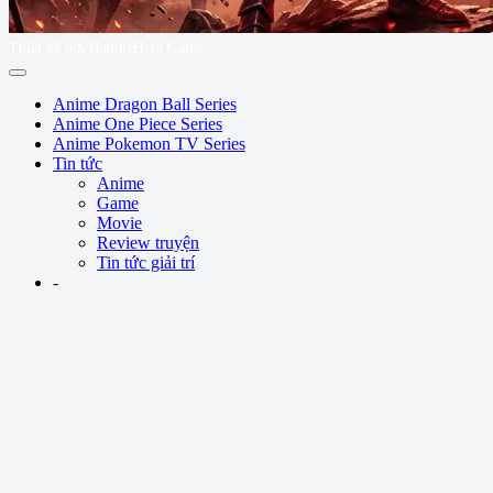
Thiết kế bởi HandleHeld Game
Anime Dragon Ball Series
Anime One Piece Series
Anime Pokemon TV Series
Tin tức
Anime
Game
Movie
Review truyện
Tin tức giải trí
-