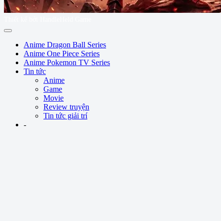
Thiết kế bởi HandleHeld Game
Anime Dragon Ball Series
Anime One Piece Series
Anime Pokemon TV Series
Tin tức
Anime
Game
Movie
Review truyện
Tin tức giải trí
-