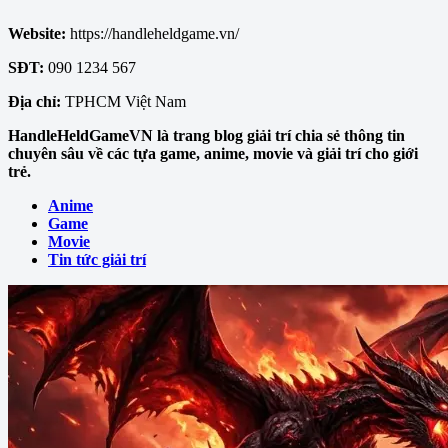
Website:
https://handleheldgame.vn/
SĐT:
090 1234 567
Địa chỉ:
TPHCM Việt Nam
HandleHeldGameVN là trang blog giải trí chia sẻ thông tin
chuyên sâu về các tựa game, anime, movie và giải trí cho giới
trẻ.
Anime
Game
Movie
Tin tức giải trí