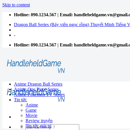
Skip to content
Hotline: 090.1234.567 | Email: handleheldgame.vn@gmail
Dragon Ball Series (Bảy viên ngọc rồng) Thuyết Minh Tiếng V
-
Hotline: 090.1234.567 | Email: handleheldgame.vn@gmail
Anime Dragon Ball Series
Anime One Piece Series
Anime Pokemon TV Series
Tin tức
Anime
Game
Movie
Review truyện
Tin tức giải trí