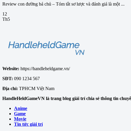
Review con đường bá chủ – Tóm tắt sơ lược và đánh giá là một ...
12
Th5
Website:
https://handleheldgame.vn/
SĐT:
090 1234 567
Địa chỉ:
TPHCM Việt Nam
HandleHeldGameVN là trang blog giải trí chia sẻ thông tin chuyên 
Anime
Game
Movie
Tin tức giải trí