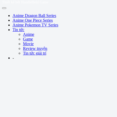
Thiết kế bởi HandleHeld Game
Anime Dragon Ball Series
Anime One Piece Series
Anime Pokemon TV Series
Tin tức
Anime
Game
Movie
Review truyện
Tin tức giải trí
-