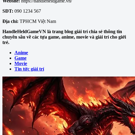
Website:
https://handleheldgame.vn/
SĐT:
090 1234 567
Địa chỉ:
TPHCM Việt Nam
HandleHeldGameVN là trang blog giải trí chia sẻ thông tin
chuyên sâu về các tựa game, anime, movie và giải trí cho giới
trẻ.
Anime
Game
Movie
Tin tức giải trí