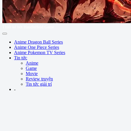
Thiết kế bởi HandleHeld Game
Anime Dragon Ball Series
Anime One Piece Series
Anime Pokemon TV Series
Tin tức
Anime
Game
Movie
Review truyện
Tin tức giải trí
-