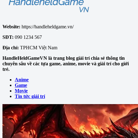
Website:
https://handleheldgame.vn/
SĐT:
090 1234 567
Địa chỉ:
TPHCM Việt Nam
HandleHeldGameVN là trang blog giải trí chia sẻ thông tin
chuyên sâu về các tựa game, anime, movie và giải trí cho giới
trẻ.
Anime
Game
Movie
Tin tức giải trí