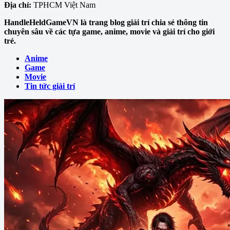
Địa chỉ:
TPHCM Việt Nam
HandleHeldGameVN là trang blog giải trí chia sẻ thông tin
chuyên sâu về các tựa game, anime, movie và giải trí cho giới
trẻ.
Anime
Game
Movie
Tin tức giải trí