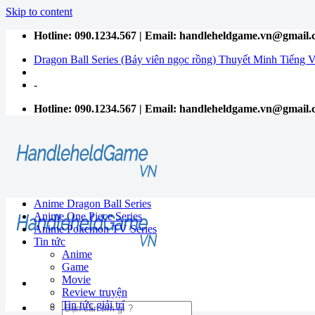
Skip to content
Hotline: 090.1234.567 | Email: handleheldgame.vn@gmail
Dragon Ball Series (Bảy viên ngọc rồng) Thuyết Minh Tiếng V
-
Hotline: 090.1234.567 | Email: handleheldgame.vn@gmail
Anime Dragon Ball Series
Anime One Piece Series
Anime Pokemon TV Series
Tin tức
Anime
Game
Movie
Review truyện
Tin tức giải trí